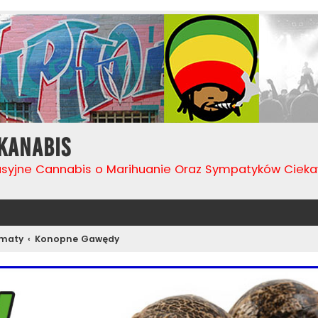
Kanabis
usyjne Cannabis o Marihuanie Oraz Sympatyków Cie
ematy
Konopne Gawędy