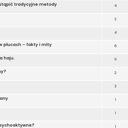
stąpić tradycyjne metody
4
2
4
 płucach – fakty i mity
8
a haju.
11
ny?
2
3
uany
1
1
 psychoaktywne?
1