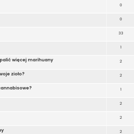
0
0
33
1
palić więcej marihuany
2
woje zioło?
2
 cannabisowe?
1
2
2
ny
2