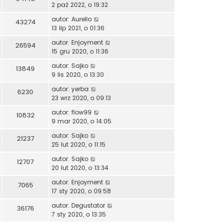
2 paź 2022, o 19:32
autor:
Aurelio
43274
13 lip 2021, o 01:36
autor:
Enjoyment
26594
15 gru 2020, o 11:36
autor:
Sajko
13849
9 lis 2020, o 13:30
autor:
yerba
6230
23 wrz 2020, o 09:13
autor:
flow99
10832
9 mar 2020, o 14:05
autor:
Sajko
21237
25 lut 2020, o 11:15
autor:
Sajko
12707
20 lut 2020, o 13:34
autor:
Enjoyment
7065
17 sty 2020, o 09:58
autor:
Degustator
36176
7 sty 2020, o 13:35