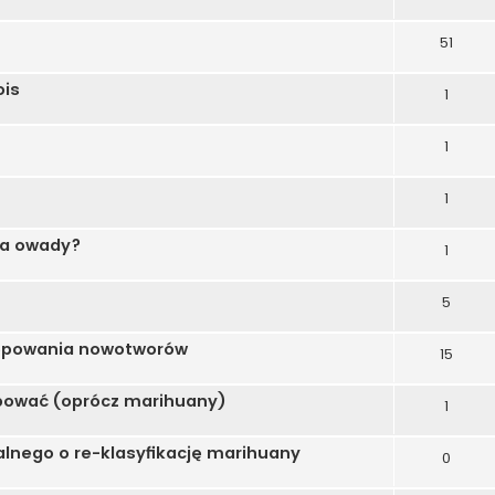
51
ois
1
1
1
 na owady?
1
5
tępowania nowotworów
15
pować (oprócz marihuany)
1
ralnego o re-klasyfikację marihuany
0