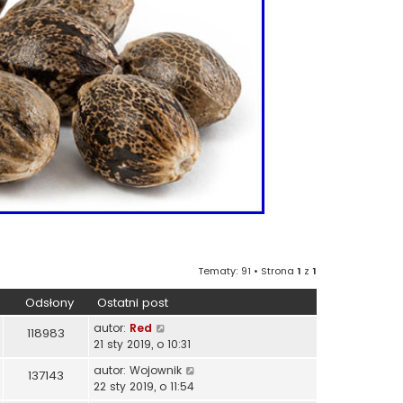
Tematy: 91 • Strona
1
z
1
Odsłony
Ostatni post
autor:
Red
118983
21 sty 2019, o 10:31
autor:
Wojownik
137143
22 sty 2019, o 11:54