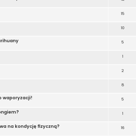
15
10
arihuany
5
1
2
8
o waporyzacji!
5
bongiem?
1
ywa na kondycję fizyczną?
16