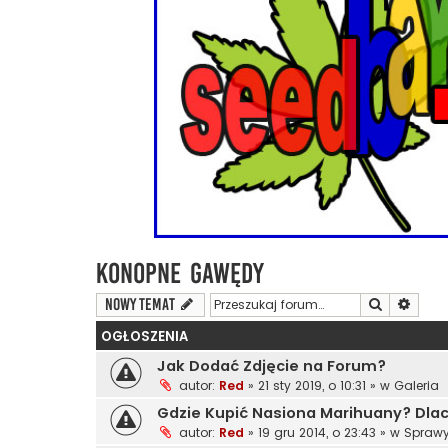
Konopne Gawędy
Szukaj
Wyszu
NOWY TEMAT
OGŁOSZENIA
Jak Dodać Zdjęcie na Forum?
autor:
Red
»
21 sty 2019, o 10:31
» w
Galeria
Gdzie Kupić Nasiona Marihuany? Dl
autor:
Red
»
19 gru 2014, o 23:43
» w
Sprawy