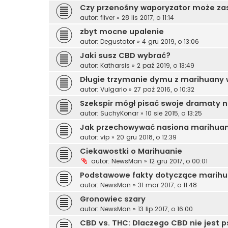
Czy przenośny waporyzator może za
autor:
fliver
»
28 lis 2017, o 11:14
zbyt mocne upalenie
autor:
Degustator
»
4 gru 2019, o 13:06
Jaki susz CBD wybrać?
autor:
Katharsis
»
2 paź 2019, o 13:49
Długie trzymanie dymu z marihuany w
autor:
Vulgario
»
27 paź 2016, o 10:32
Szekspir mógł pisać swoje dramaty n
autor:
SuchyKonar
»
10 sie 2015, o 13:25
Jak przechowywać nasiona marihua
autor:
vip
»
20 gru 2018, o 12:39
Ciekawostki o Marihuanie
autor:
NewsMan
»
12 gru 2017, o 00:01
Podstawowe fakty dotyczące marih
autor:
NewsMan
»
31 mar 2017, o 11:48
Gronowiec szary
autor:
NewsMan
»
13 lip 2017, o 16:00
CBD vs. THC: Dlaczego CBD nie jest