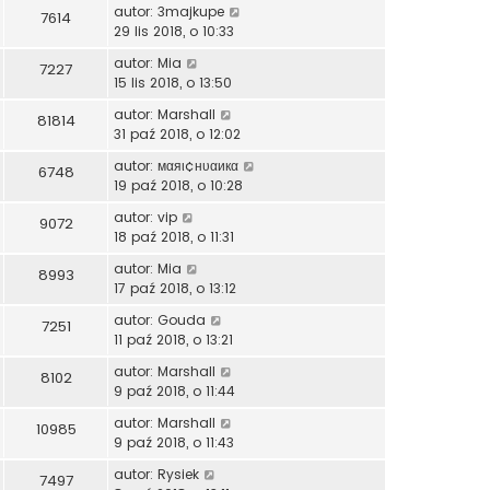
autor:
3majkupe
7614
29 lis 2018, o 10:33
autor:
Mia
7227
15 lis 2018, o 13:50
autor:
Marshall
81814
31 paź 2018, o 12:02
autor:
мαяι¢нυαикα
6748
19 paź 2018, o 10:28
autor:
vip
9072
18 paź 2018, o 11:31
autor:
Mia
8993
17 paź 2018, o 13:12
autor:
Gouda
7251
11 paź 2018, o 13:21
autor:
Marshall
8102
9 paź 2018, o 11:44
autor:
Marshall
10985
9 paź 2018, o 11:43
autor:
Rysiek
7497