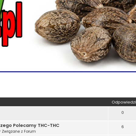
kiwanie zaawansowane
Odpowiedzi
0
aczego Polecamy THC-THC
6
 Związane z Forum