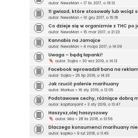
autor:
NewsMan
»
17 lis 2017, o 19:13
11 gwiazd, które stosowały lub wciąż
autor:
NewsMan
»
10 gru 2017, o 15:18
Co dzieje się w organizmie z THC po 
autor:
NewsMan
»
15 mar 2017, o 21:23
Kannabis na Jamajce
autor:
NewsMan
»
4 maja 2017, o 14:09
Uwaga – będą łapanki!
autor:
Sajko
»
30 wrz 2019, o 14:12
Facebook wprowadził bana na reklam
autor:
Sajko
»
25 lip 2019, o 14:33
Jak rzucić palenie marihuany
autor:
Markus
»
16 sty 2019, o 12:05
Podstawowe cechy, różniące dobrą m
autor:
kapitanjoint
»
3 sty 2019, o 13:47
Haszysz,olej haszyszowy
autor:
Mia
»
28 lis 2018, o 13:56
Dlaczego konsumenci marihuany nie 
autor:
kopiko
»
9 lut 2018, o 11:45