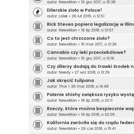
autor:
NewsMan
»
10 gru 2017, o 15:38
Dilerskie zioło w Polsce!
autor:
Lolek
»
26 lut 2015, o 12:51
Rick Steves popiera legalizację w Illin
autor:
NewsMan
»
19 lip 2018, o 01:57
Co to jest chrzczone zioło?
autor:
NewsMan
»
15 mar 2017, o 21:36
Cannabis czy leki przeciwbólowe?
autor:
NewsMan
»
15 gru 2017, o 13:16
Czy dilerzy dodają do trawki środek
autor:
Needy
»
27 wrz 2018, o 13:29
Jak skręcić tulipana
autor:
Thor
»
26 mar 2018, o 14:48
Palenie shishy zwiększa ryzyko wys
autor:
NewsMan
»
18 lip 2018, o 20:11
Rzeczy, które można bezpiecznie wa
autor:
NewsMan
»
19 lip 2018, o 02:05
Kalifornia zwróciła się do rządu fede
autor:
NewsMan
»
29 cze 2018, o 15:41