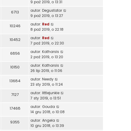
9 paź 2019, o 13:31
autor:
Degustator
6713
9 paź 2019, o 13:27
autor:
Red
10246
8 paź 2019, o 22:18
autor:
Red
10452
7 paź 2019, o 22:30
autor:
Katharsis
6856
2 paź 2019, o 13:20
autor:
Katharsis
10150
26 lip 2019, o 11:06
autor:
Needy
13684
23 sty 2019, o 11:24
autor:
littlejunkie
7127
7 sty 2019, o 13:51
autor:
Gouda
17468
14 gru 2018, o 10:08
autor:
Angela
9355
10 gru 2018, o 13:39