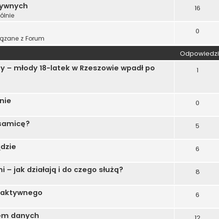
tywnych
16
ólnie
0
ązane z Forum
Odpowiedzi
y – młody 18-latek w Rzeszowie wpadł po
1
nie
0
 samicę?
5
ądzie
6
 – jak działają i do czego służą?
8
hoaktywnego
6
iem danych
12