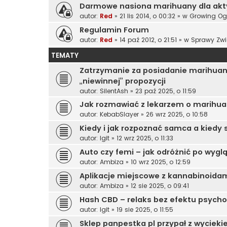
Darmowe nasiona marihuany dla ak
autor:
Red
»
21 lis 2014, o 00:32
» w
Growing Og
Regulamin Forum
autor:
Red
»
14 paź 2012, o 21:51
» w
Sprawy Zwi
TEMATY
Zatrzymanie za posiadanie marihuan
„niewinnej” propozycji
autor:
SilentAsh
»
23 paź 2025, o 11:59
Jak rozmawiać z lekarzem o marihua
autor:
KebabSlayer
»
26 wrz 2025, o 10:58
Kiedy i jak rozpoznać samca a kiedy
autor:
Igit
»
12 wrz 2025, o 11:33
Auto czy femi – jak odróżnić po wygl
autor:
Ambiza
»
10 wrz 2025, o 12:59
Aplikacje miejscowe z kannabinoidami
autor:
Ambiza
»
12 sie 2025, o 09:41
Hash CBD – relaks bez efektu psyc
autor:
Igit
»
19 sie 2025, o 11:55
Sklep panpestka pl przypał z wyciek