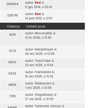
autor:
Red
290854
6 gru 2014, o 02:41
autor:
Red
328719
14 paź 2012, o 21:51
Odsłony
Ostatni post
autor:
MrocznyEter
4015
12 lis 2025, o 12:36
autor:
KebabSlayer
3272
26 wrz 2025, o 10:58
autor:
TransTabe
6602
23 wrz 2025, o 11:04
autor:
mentalista
9223
19 wrz 2025, o 10:32
autor:
Świerzynka
9656
1 wrz 2025, o 12:05
autor:
Gaga8Leidy
7319
27 sie 2025, o 10:59
autor:
Tytanowy Janusz
64148