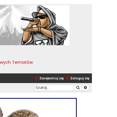
kawych Tematów
Zarejestruj się
Zaloguj się
Szukaj
Wyszukiwanie zaa