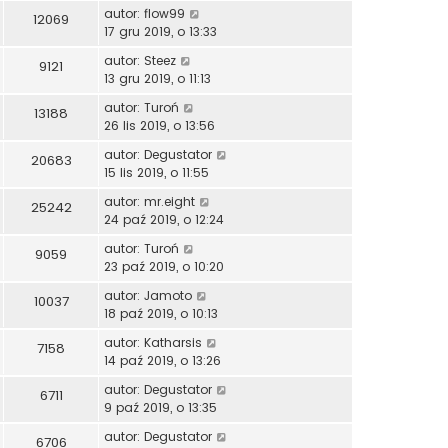
autor:
flow99
12069
17 gru 2019, o 13:33
autor:
Steez
9121
13 gru 2019, o 11:13
autor:
Turoń
13188
26 lis 2019, o 13:56
autor:
Degustator
20683
15 lis 2019, o 11:55
autor:
mr.eight
25242
24 paź 2019, o 12:24
autor:
Turoń
9059
23 paź 2019, o 10:20
autor:
Jamoto
10037
18 paź 2019, o 10:13
autor:
Katharsis
7158
14 paź 2019, o 13:26
autor:
Degustator
6711
9 paź 2019, o 13:35
autor:
Degustator
6706