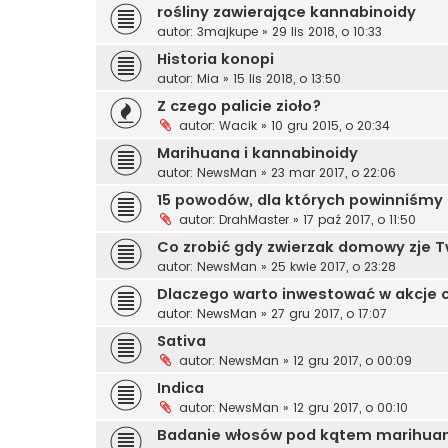
rośliny zawierające kannabinoidy
autor:
3majkupe
»
29 lis 2018, o 10:33
Historia konopi
autor:
Mia
»
15 lis 2018, o 13:50
Z czego palicie zioło?
autor:
Wacik
»
10 gru 2015, o 20:34
Marihuana i kannabinoidy
autor:
NewsMan
»
23 mar 2017, o 22:06
15 powodów, dla których powinniśmy 
autor:
DrahMaster
»
17 paź 2017, o 11:50
Co zrobić gdy zwierzak domowy zje T
autor:
NewsMan
»
25 kwie 2017, o 23:28
Dlaczego warto inwestować w akcje
autor:
NewsMan
»
27 gru 2017, o 17:07
Sativa
autor:
NewsMan
»
12 gru 2017, o 00:09
Indica
autor:
NewsMan
»
12 gru 2017, o 00:10
Badanie włosów pod kątem marihua