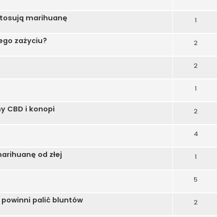
 stosują marihuanę
1
jego zażyciu?
2
2
1
y CBD i konopi
2
4
arihuanę od złej
1
5
powinni palić bluntów
2