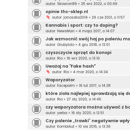
autor:
Skowron89
»
25 wrz 2022, o 00:49
opinie thc-sklep.nl
autor:
janoszka2014
»
29 cze 2021, o 11:57
Kannabis i sport: czy to doping?
autor:
NewsMan
»
4 maja 2017, o 14:07
Jak wzmocnić swój haj po paleniu m
autor:
Grubylolo
»
4 gru 2018, o 13:01
czyszczycie sprzęt do konopi
autor:
Rio
»
16 wrz 2020, o 13:10
Uważaj na “Fake hash"
autor:
Rio
»
4 mar 2020, o 14:34
Waporyzator
autor:
facepalm
»
16 lut 2017, o 14:28
które zioła najlepiej sprawdzają się d
autor:
Rio
»
27 sty 2020, o 14:45
czy waporyzatora można używać z 
autor:
yerba
»
16 sty 2020, o 12:51
Czy palenie „trawki” negatywnie wpł
autor:
KombiAut
»
10 sie 2015, o 13:36