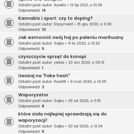
Ostatni post autor:
Aurelio
«
13 lip 2021, o 01:36
Odpowiedzi:
15
Kannabis i sport: czy to doping?
Ostatni post autor:
Enjoyment
«
15 gru 2020, o 11:36
Odpowiedzi:
10
Jak wzmocnić swój haj po paleniu marihuany
Ostatni post autor:
Sajko
«
9 lis 2020, o 13:30
Odpowiedzi:
5
czyszczycie sprzęt do konopi
Ostatni post autor:
yerba
«
23 wrz 2020, o 09:13
Odpowiedzi:
1
Uważaj na “Fake hash"
Ostatni post autor:
flow99
«
9 mar 2020, o 14:05
Odpowiedzi:
2
Waporyzator
Ostatni post autor:
Sajko
«
25 lut 2020, o 11:15
Odpowiedzi:
8
które zioła najlepiej sprawdzają się do
waporyzacji!
Ostatni post autor:
Sajko
«
20 lut 2020, o 13:34
Odpowiedzi:
5