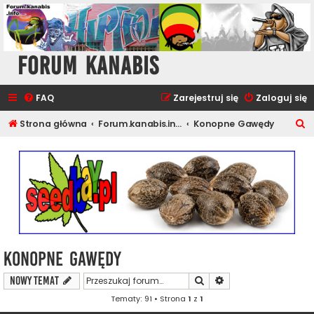
Forum Kanabis
FAQ
Zarejestruj się
Zaloguj się
S
Strona główna
Forum.kanabis.info - Ganja Tematy
Konopne Gawędy
z
u
k
a
j
Konopne Gawędy
Szukaj
Wyszukiwanie zaawa
NOWY TEMAT
Tematy: 91 • Strona
1
z
1