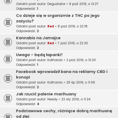
Ostatni post autor:
Degustator
«
9 paź 2019, o 13:27
Odpowiedzi:
1
Co dzieje się w organizmie z THC po jego
zażyciu?
Ostatni post autor:
Red
«
8 paź 2019, o 22:18
Odpowiedzi:
2
Kannabis na Jamajce
Ostatni post autor:
Red
«
7 paź 2019, o 22:30
Odpowiedzi:
2
Uwaga – będą łapanki!
Ostatni post autor:
Katharsis
«
2 paź 2019, o 13:20
Odpowiedzi:
1
Facebook wprowadził bana na reklamy CBD i
konopi
Ostatni post autor:
Katharsis
«
26 lip 2019, o 11:06
Odpowiedzi:
2
Jak rzucić palenie marihuany
Ostatni post autor:
Needy
«
23 sty 2019, o 11:24
Odpowiedzi:
4
Podstawowe cechy, różniące dobrą marihuanę
od złej