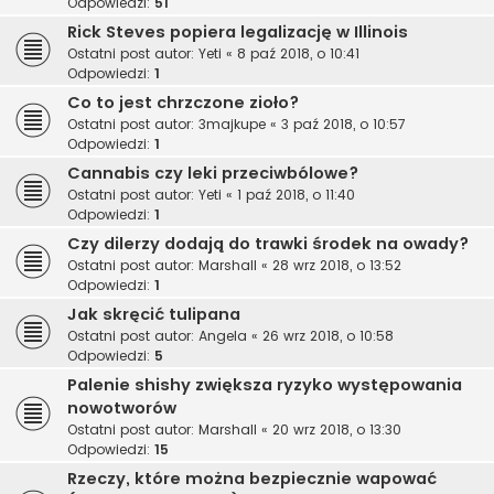
Odpowiedzi:
51
Rick Steves popiera legalizację w Illinois
Ostatni post autor:
Yeti
«
8 paź 2018, o 10:41
Odpowiedzi:
1
Co to jest chrzczone zioło?
Ostatni post autor:
3majkupe
«
3 paź 2018, o 10:57
Odpowiedzi:
1
Cannabis czy leki przeciwbólowe?
Ostatni post autor:
Yeti
«
1 paź 2018, o 11:40
Odpowiedzi:
1
Czy dilerzy dodają do trawki środek na owady?
Ostatni post autor:
Marshall
«
28 wrz 2018, o 13:52
Odpowiedzi:
1
Jak skręcić tulipana
Ostatni post autor:
Angela
«
26 wrz 2018, o 10:58
Odpowiedzi:
5
Palenie shishy zwiększa ryzyko występowania
nowotworów
Ostatni post autor:
Marshall
«
20 wrz 2018, o 13:30
Odpowiedzi:
15
Rzeczy, które można bezpiecznie wapować