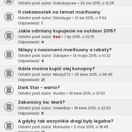
Ostatni post autor:
Gołodupcew
«
24 sie 2015, o 12:28
11 ciekawostek na temat marihuany
Ostatni post autor:
Dziadyga
«
21 sie 2015, o 11:52
Odpowiedzi:
1
Jakie odmiany kupujecie na outdoor 2015?
Ostatni post autor:
Red
«
1 lip 2015, o 02:15
Odpowiedzi:
4
Sklepy z nasionami marihuany a rabaty?
Ostatni post autor:
Zakapior
«
13 maja 2015, o 10:22
Odpowiedzi:
4
Gdzie można kupić olej konopny?
Ostatni post autor:
Młody072
«
25 kwie 2015, o 06:46
Odpowiedzi:
21
Dark Star - warto?
Ostatni post autor:
Aurelio
«
19 kwie 2015, o 10:53
Zakonnicy św. Marii?
Ostatni post autor:
GreenBox
«
18 kwie 2015, o 22:50
Odpowiedzi:
8
A gdyby tak wszystkie dragi były legalne?
Ostatni post autor:
Maniusia
«
2 mar 2015, o 18:45