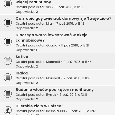
więcej marihuany
Ostatni post autor:
vip
«
18 paź 2018, o 11:31
Odpowiedzi:
2
Co zrobić gdy zwierzak domowy zje Twoje zioło?
Ostatni post autor:
Mia
«
17 paź 2018, o 13:12
Odpowiedzi:
2
Dlaczego warto inwestować w akcje
cannabisowe?
Ostatni post autor:
Gouda
«
11 paź 2018, o 13:21
Odpowiedzi:
1
Sativa
Ostatni post autor:
Marshall
«
9 paź 2018, o 11:44
Odpowiedzi:
2
Indica
Ostatni post autor:
Marshall
«
9 paź 2018, o 11:43
Odpowiedzi:
2
Badanie włosów pod kątem marihuany
Ostatni post autor:
Rysiek
«
8 paź 2018, o 13:11
Odpowiedzi:
2
Dilerskie zioło w Polsce!
Ostatni post autor:
Kasssia909
«
8 paź 2018, o 11:17