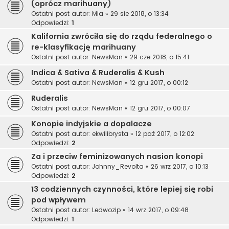
(oprócz marihuany)
Ostatni post autor:
Mia
«
29 sie 2018, o 13:34
Odpowiedzi:
1
Kalifornia zwróciła się do rządu federalnego o
re-klasyfikację marihuany
Ostatni post autor:
NewsMan
«
29 cze 2018, o 15:41
Indica & Sativa & Ruderalis & Kush
Ostatni post autor:
NewsMan
«
12 gru 2017, o 00:12
Ruderalis
Ostatni post autor:
NewsMan
«
12 gru 2017, o 00:07
Konopie indyjskie a dopalacze
Ostatni post autor:
ekwilibrysta
«
12 paź 2017, o 12:02
Odpowiedzi:
2
Za i przeciw feminizowanych nasion konopi
Ostatni post autor:
Johnny_Revolta
«
26 wrz 2017, o 10:13
Odpowiedzi:
2
13 codziennych czynności, które lepiej się robi
pod wpływem
Ostatni post autor:
Ledwozip
«
14 wrz 2017, o 09:48
Odpowiedzi:
1