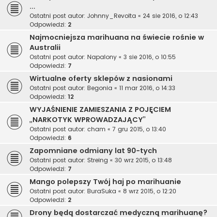
...
Ostatni post autor:
Johnny_Revolta
«
24 sie 2016, o 12:43
Odpowiedzi:
2
Najmocniejsza marihuana na świecie rośnie w
Australii
Ostatni post autor:
Napalony
«
3 sie 2016, o 10:55
Odpowiedzi:
7
Wirtualne oferty sklepów z nasionami
Ostatni post autor:
Begonia
«
11 mar 2016, o 14:33
Odpowiedzi:
12
WYJAŚNIENIE ZAMIESZANIA Z POJĘCIEM
„NARKOTYK WPROWADZAJĄCY”
Ostatni post autor:
cham
«
7 gru 2015, o 13:40
Odpowiedzi:
6
Zapomniane odmiany lat 90-tych
Ostatni post autor:
Streing
«
30 wrz 2015, o 13:48
Odpowiedzi:
7
Mango polepszy Twój haj po marihuanie
Ostatni post autor:
BuraSuka
«
8 wrz 2015, o 12:20
Odpowiedzi:
2
Drony będą dostarczać medyczną marihuanę?