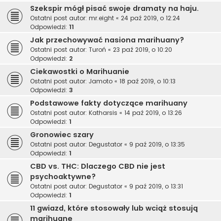
Szekspir mógł pisać swoje dramaty na haju.
Ostatni post autor:
mr.eight
«
24 paź 2019, o 12:24
Odpowiedzi:
11
Jak przechowywać nasiona marihuany?
Ostatni post autor:
Turoń
«
23 paź 2019, o 10:20
Odpowiedzi:
2
Ciekawostki o Marihuanie
Ostatni post autor:
Jamoto
«
18 paź 2019, o 10:13
Odpowiedzi:
3
Podstawowe fakty dotyczące marihuany
Ostatni post autor:
Katharsis
«
14 paź 2019, o 13:26
Odpowiedzi:
1
Gronowiec szary
Ostatni post autor:
Degustator
«
9 paź 2019, o 13:35
Odpowiedzi:
1
CBD vs. THC: Dlaczego CBD nie jest
psychoaktywne?
Ostatni post autor:
Degustator
«
9 paź 2019, o 13:31
Odpowiedzi:
1
11 gwiazd, które stosowały lub wciąż stosują
marihuanę