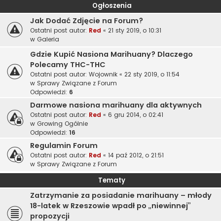
Ogłoszenia
Jak Dodać Zdjęcie na Forum?
Ostatni post autor:
Red
«
21 sty 2019, o 10:31
w
Galeria
Gdzie Kupić Nasiona Marihuany? Dlaczego
Polecamy THC-THC
Ostatni post autor:
Wojownik
«
22 sty 2019, o 11:54
w
Sprawy Związane z Forum
Odpowiedzi:
6
Darmowe nasiona marihuany dla aktywnych
Ostatni post autor:
Red
«
6 gru 2014, o 02:41
w
Growing Ogólnie
Odpowiedzi:
16
Regulamin Forum
Ostatni post autor:
Red
«
14 paź 2012, o 21:51
w
Sprawy Związane z Forum
Tematy
Zatrzymanie za posiadanie marihuany – młody
18-latek w Rzeszowie wpadł po „niewinnej”
propozycji