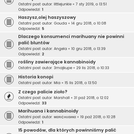
Ostatni post autor:
littlejunkie
«
7 sty 2019, o 13:51
Odpowiedzi:
1
Haszysz,olej haszyszowy
Ostatni post autor:
Gouda
«
14 gru 2018, o 10:08
Odpowiedzi:
5
Dlaczego konsumenci marihuany nie powinni
palić bluntów
Ostatni post autor:
Angela
«
10 gru 2018, o 13:39
Odpowiedzi:
2
rośliny zawierające kannabinoidy
Ostatni post autor:
3majkupe
«
29 lis 2018, o 10:33
Historia konopi
Ostatni post autor:
Mia
«
15 lis 2018, o 13:50
Z czego palicie zioło?
Ostatni post autor:
Marshall
«
31 paź 2018, o 12:02
Odpowiedzi:
33
Marihuana i kannabinoidy
Ostatni post autor:
мαяι¢нυαикα
«
19 paź 2018, o 10:28
Odpowiedzi:
1
15 powodów, dla których powinniśmy palić