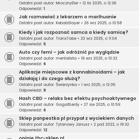
Ostatni post autor:
MrocznyEter
«
12 lis 2025, o 12:36
Odpowiedzi:
1
Jak rozmawiać z lekarzem o marihuanie
Ostatni post autor:
KebabSlayer
«
26 wrz 2025, o 10:58
Kiedy i jak rozpoznać samca a kiedy samicę?
Ostatni post autor:
TransTabe
«
23 wrz 2025, o 11:04
Odpowiedzi:
5
Auto czy femi – jak odróżnić po wyglądzie
Ostatni post autor:
mentalista
«
19 wrz 2025, o 10:32
Odpowiedzi:
6
Aplikacje miejscowe z kannabinoidami – jak
działają i do czego służą?
Ostatni post autor:
Świerzynka
«
1 wrz 2025, o 12:05
Odpowiedzi:
8
Hash CBD – relaks bez efektu psychoaktywnego
Ostatni post autor:
Gaga8Leidy
«
27 sie 2025, o 10:59
Odpowiedzi:
6
Sklep panpestka pl przypał z wyciekiem danych
Ostatni post autor:
Tytanowy Janusz
«
2 paź 2022, o 19:32
Odpowiedzi:
12
opinie thc-sklep.nl