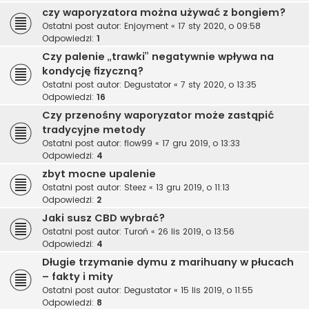
czy waporyzatora można używać z bongiem?
Ostatni post autor:
Enjoyment
«
17 sty 2020, o 09:58
Odpowiedzi:
1
Czy palenie „trawki” negatywnie wpływa na
kondycję fizyczną?
Ostatni post autor:
Degustator
«
7 sty 2020, o 13:35
Odpowiedzi:
16
Czy przenośny waporyzator może zastąpić
tradycyjne metody
Ostatni post autor:
flow99
«
17 gru 2019, o 13:33
Odpowiedzi:
4
zbyt mocne upalenie
Ostatni post autor:
Steez
«
13 gru 2019, o 11:13
Odpowiedzi:
2
Jaki susz CBD wybrać?
Ostatni post autor:
Turoń
«
26 lis 2019, o 13:56
Odpowiedzi:
4
Długie trzymanie dymu z marihuany w płucach
– fakty i mity
Ostatni post autor:
Degustator
«
15 lis 2019, o 11:55
Odpowiedzi:
8