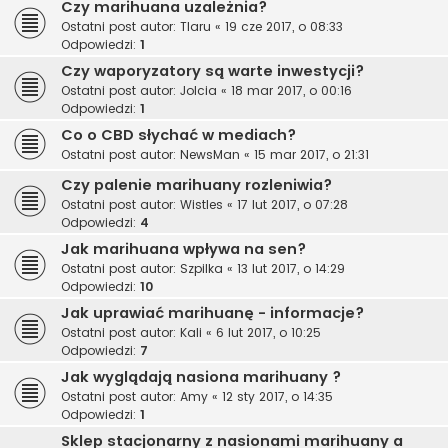
Czy marihuana uzależnia?
Ostatni post autor:
Tlaru
«
19 cze 2017, o 08:33
Odpowiedzi:
1
Czy waporyzatory są warte inwestycji?
Ostatni post autor:
Jolcia
«
18 mar 2017, o 00:16
Odpowiedzi:
1
Co o CBD słychać w mediach?
Ostatni post autor:
NewsMan
«
15 mar 2017, o 21:31
Czy palenie marihuany rozleniwia?
Ostatni post autor:
Wistles
«
17 lut 2017, o 07:28
Odpowiedzi:
4
Jak marihuana wpływa na sen?
Ostatni post autor:
Szpilka
«
13 lut 2017, o 14:29
Odpowiedzi:
10
Jak uprawiać marihuanę - informacje?
Ostatni post autor:
Kali
«
6 lut 2017, o 10:25
Odpowiedzi:
7
Jak wyglądają nasiona marihuany ?
Ostatni post autor:
Amy
«
12 sty 2017, o 14:35
Odpowiedzi:
1
Sklep stacjonarny z nasionami marihuany a