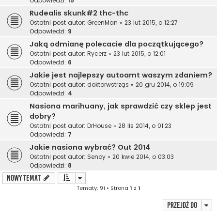
Odpowiedzi:
15
Rudealis skunk#2 thc-thc
Ostatni post autor:
GreenMan
«
23 lut 2015, o 12:27
Odpowiedzi:
9
Jaką odmianę polecacie dla początkującego?
Ostatni post autor:
Rycerz
«
23 lut 2015, o 12:01
Odpowiedzi:
6
Jakie jest najlepszy autoamt waszym zdaniem?
Ostatni post autor:
doktorwstrząs
«
20 gru 2014, o 19:09
Odpowiedzi:
4
Nasiona marihuany, jak sprawdzić czy sklep jest
dobry?
Ostatni post autor:
DrHouse
«
28 lis 2014, o 01:23
Odpowiedzi:
7
Jakie nasiona wybrać? Out 2014
Ostatni post autor:
Senoy
«
20 kwie 2014, o 03:03
Odpowiedzi:
8
NOWY TEMAT
Tematy: 91 • Strona
1
z
1
Przejdź do