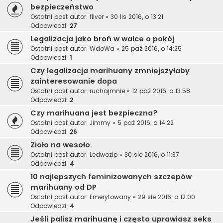
bezpieczeństwo
Ostatni post autor:
fliver
«
30 lis 2016, o 13:21
Odpowiedzi:
27
Legalizacja jako broń w walce o pokój
Ostatni post autor:
WdoWa
«
25 paź 2016, o 14:25
Odpowiedzi:
1
Czy legalizacja marihuany zmniejszyłaby
zainteresowanie dopa
Ostatni post autor:
ruchajmnie
«
12 paź 2016, o 13:58
Odpowiedzi:
2
Czy marihuana jest bezpieczna?
Ostatni post autor:
Jimmy
«
5 paź 2016, o 14:22
Odpowiedzi:
26
Zioło na wesoło.
Ostatni post autor:
Ledwozip
«
30 sie 2016, o 11:37
Odpowiedzi:
4
10 najlepszych feminizowanych szczepów
marihuany od DP
Ostatni post autor:
Emerytowany
«
29 sie 2016, o 12:00
Odpowiedzi:
4
Jeśli palisz marihuanę i często uprawiasz seks