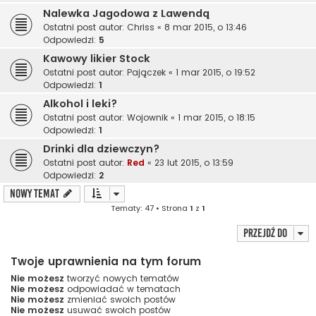
Nalewka Jagodowa z Lawendą
Ostatni post autor:
Chriss
«
8 mar 2015, o 13:46
Odpowiedzi:
5
Kawowy likier Stock
Ostatni post autor:
Pajączek
«
1 mar 2015, o 19:52
Odpowiedzi:
1
Alkohol i leki?
Ostatni post autor:
Wojownik
«
1 mar 2015, o 18:15
Odpowiedzi:
1
Drinki dla dziewczyn?
Ostatni post autor:
Red
«
23 lut 2015, o 13:59
Odpowiedzi:
2
NOWY TEMAT
Tematy: 47 • Strona
1
z
1
Przejdź do
Twoje uprawnienia na tym forum
Nie możesz
tworzyć nowych tematów
Nie możesz
odpowiadać w tematach
Nie możesz
zmieniać swoich postów
Nie możesz
usuwać swoich postów