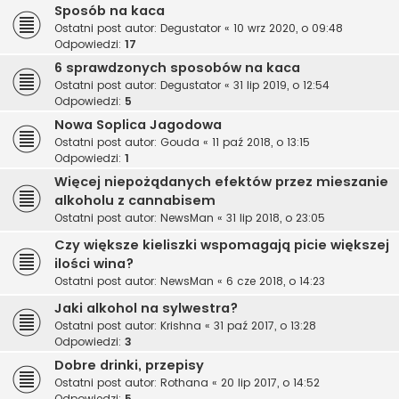
Sposób na kaca
Ostatni post autor:
Degustator
«
10 wrz 2020, o 09:48
Odpowiedzi:
17
6 sprawdzonych sposobów na kaca
Ostatni post autor:
Degustator
«
31 lip 2019, o 12:54
Odpowiedzi:
5
Nowa Soplica Jagodowa
Ostatni post autor:
Gouda
«
11 paź 2018, o 13:15
Odpowiedzi:
1
Więcej niepożądanych efektów przez mieszanie
alkoholu z cannabisem
Ostatni post autor:
NewsMan
«
31 lip 2018, o 23:05
Czy większe kieliszki wspomagają picie większej
ilości wina?
Ostatni post autor:
NewsMan
«
6 cze 2018, o 14:23
Jaki alkohol na sylwestra?
Ostatni post autor:
Krishna
«
31 paź 2017, o 13:28
Odpowiedzi:
3
Dobre drinki, przepisy
Ostatni post autor:
Rothana
«
20 lip 2017, o 14:52
Odpowiedzi:
5