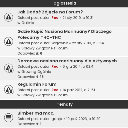
Ogłoszenia
Jak Dodać Zdjęcie na Forum?
Ostatni post autor:
Red
«
21 sty 2019, o 10:31
w
Galeria
Gdzie Kupić Nasiona Marihuany? Dlaczego
Polecamy THC-THC
Ostatni post autor:
Wojownik
«
22 sty 2019, o 11:54
w
Sprawy Związane z Forum
Odpowiedzi:
6
Darmowe nasiona marihuany dla aktywnych
Ostatni post autor:
Red
«
6 gru 2014, o 02:41
w
Growing Ogólnie
Odpowiedzi:
16
Regulamin Forum
Ostatni post autor:
Red
«
14 paź 2012, o 21:51
w
Sprawy Związane z Forum
Tematy
Bimber ma moc.
Ostatni post autor:
ganja
«
10 paź 2023, o 10:20
Odpowiedzi:
1