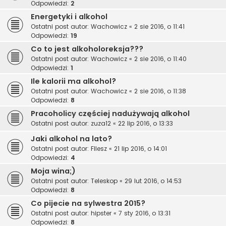
Odpowiedzi:
2
Energetyki i alkohol
Ostatni post autor:
Wachowicz
«
2 sie 2016, o 11:41
Odpowiedzi:
19
Co to jest alkoholoreksja???
Ostatni post autor:
Wachowicz
«
2 sie 2016, o 11:40
Odpowiedzi:
1
Ile kalorii ma alkohol?
Ostatni post autor:
Wachowicz
«
2 sie 2016, o 11:38
Odpowiedzi:
8
Pracoholicy częściej nadużywają alkohol
Ostatni post autor:
zuza12
«
22 lip 2016, o 13:33
Jaki alkohol na lato?
Ostatni post autor:
Fllesz
«
21 lip 2016, o 14:01
Odpowiedzi:
4
Moja wina;)
Ostatni post autor:
Teleskop
«
29 lut 2016, o 14:53
Odpowiedzi:
8
Co pijecie na sylwestra 2015?
Ostatni post autor:
hipster
«
7 sty 2016, o 13:31
Odpowiedzi:
8