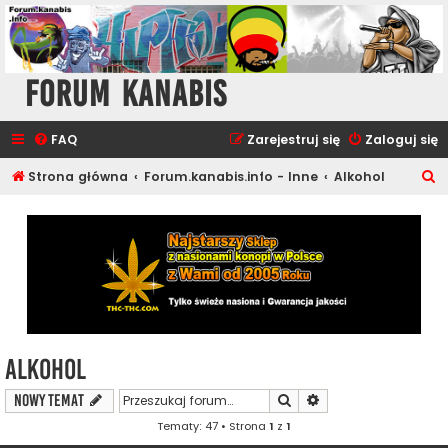
Forum Kanabis
FAQ
Zarejestruj się
Zaloguj się
S
Strona główna
Forum.kanabis.info - Inne
Alkohol
z
u
k
a
j
Alkohol
Szukaj
Wyszukiwanie zaawa
NOWY TEMAT
Tematy: 47 • Strona
1
z
1