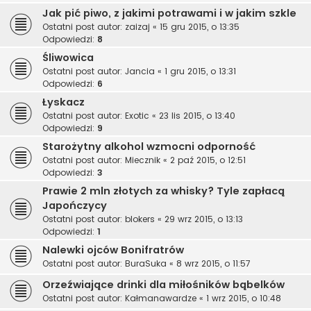
Jak pić piwo, z jakimi potrawami i w jakim szkle
Ostatni post autor:
zaizaj
«
15 gru 2015, o 13:35
Odpowiedzi:
8
Śliwowica
Ostatni post autor:
Jancia
«
1 gru 2015, o 13:31
Odpowiedzi:
6
Łyskacz
Ostatni post autor:
Exotic
«
23 lis 2015, o 13:40
Odpowiedzi:
9
Starożytny alkohol wzmocni odporność
Ostatni post autor:
Miecznik
«
2 paź 2015, o 12:51
Odpowiedzi:
3
Prawie 2 mln złotych za whisky? Tyle zapłacą
Japończycy
Ostatni post autor:
blokers
«
29 wrz 2015, o 13:13
Odpowiedzi:
1
Nalewki ojców Bonifratrów
Ostatni post autor:
BuraSuka
«
8 wrz 2015, o 11:57
Orzeźwiające drinki dla miłośników bąbelków
Ostatni post autor:
Kałmanawardze
«
1 wrz 2015, o 10:48