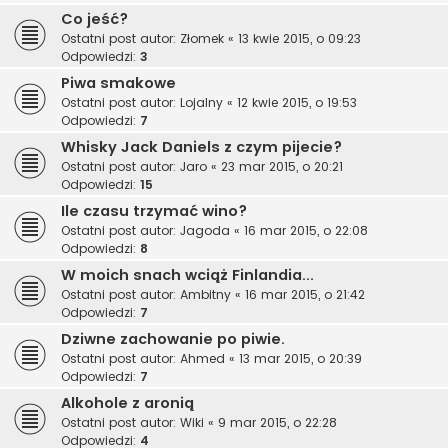
Co jeść?
Ostatni post autor:
Złomek
«
13 kwie 2015, o 09:23
Odpowiedzi:
3
Piwa smakowe
Ostatni post autor:
Lojalny
«
12 kwie 2015, o 19:53
Odpowiedzi:
7
Whisky Jack Daniels z czym pijecie?
Ostatni post autor:
Jaro
«
23 mar 2015, o 20:21
Odpowiedzi:
15
Ile czasu trzymać wino?
Ostatni post autor:
Jagoda
«
16 mar 2015, o 22:08
Odpowiedzi:
8
W moich snach wciąż Finlandia...
Ostatni post autor:
Ambitny
«
16 mar 2015, o 21:42
Odpowiedzi:
7
Dziwne zachowanie po piwie.
Ostatni post autor:
Ahmed
«
13 mar 2015, o 20:39
Odpowiedzi:
7
Alkohole z aronią
Ostatni post autor:
Wiki
«
9 mar 2015, o 22:28
Odpowiedzi:
4