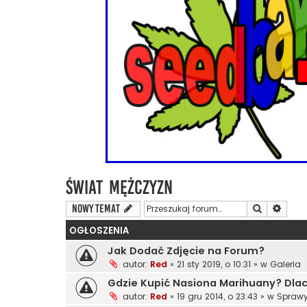
Świat Mężczyzn
Szukaj
Wyszu
NOWY TEMAT
OGŁOSZENIA
Jak Dodać Zdjęcie na Forum?
autor:
Red
»
21 sty 2019, o 10:31
» w
Galeria
Gdzie Kupić Nasiona Marihuany? Dl
autor:
Red
»
19 gru 2014, o 23:43
» w
Sprawy