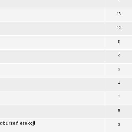
13
12
11
4
2
4
1
5
aburzeń erekcji
3