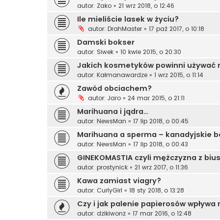
autor:
Zako
»
21 wrz 2018, o 12:46
Ile mieliście lasek w życiu?
autor:
DrahMaster
»
17 paź 2017, o 10:18
Damski bokser
autor:
Siwek
»
10 kwie 2015, o 20:30
Jakich kosmetyków powinni używać 
autor:
Kałmanawardze
»
1 wrz 2015, o 11:14
Zawód obciachem?
autor:
Jaro
»
24 mar 2015, o 21:11
Marihuana i jądra…
autor:
NewsMan
»
17 lip 2018, o 00:45
Marihuana a sperma – kanadyjskie b
autor:
NewsMan
»
17 lip 2018, o 00:43
GINEKOMASTIA czyli mężczyzna z biu
autor:
prostynick
»
21 wrz 2017, o 11:36
Kawa zamiast viagry?
autor:
CurlyGirl
»
18 sty 2018, o 13:28
Czy i jak palenie papierosów wpływa
autor:
dzikiwonż
»
17 mar 2016, o 12:48