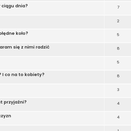
w ciągu dnia?
7
2
 błędne koło?
5
taram się z nimi radzić
8
5
I co na to kobiety?
8
3
 przyjaźni?
4
czyzn
4
1