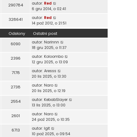
autor:
Red
290784
6 gru 2014, o 02:41
autor:
Red
328641
14 paź 2012, o 21:51
Odsłony
Ostatni post
autor:
Narinnn
6090
18 gru 2025, o 11:37
autor:
Koloombo
2396
12 gru 2025, o 13:09
autor:
Aresss
7178
20 lis 2025, o 13:30
autor:
Naro
2738
20 lis 2025, o 12:19
autor:
KebabSlayer
2554
13 lis 2025, o 13:00
autor:
Naro
2601
24 paź 2025, o 10:35
autor:
Igit
6713
10 paź 2025, o 09:54