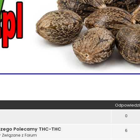
kiwanie zaawansowane
Odpowiedzi
0
aczego Polecamy THC-THC
6
 Związane z Forum