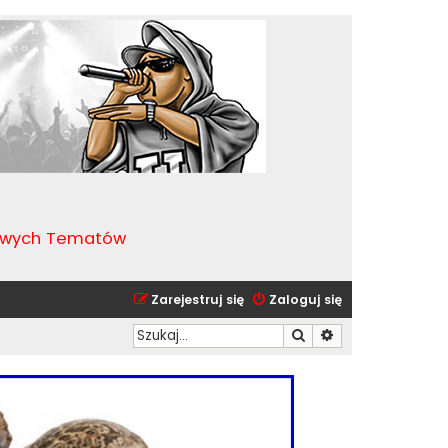
kawych Tematów
Zarejestruj się
Zaloguj się
Szukaj
Wyszukiwanie zaa