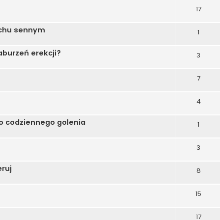
17
echu sennym
1
burzeń erekcji?
3
7
4
do codziennego golenia
1
3
ruj
8
15
17