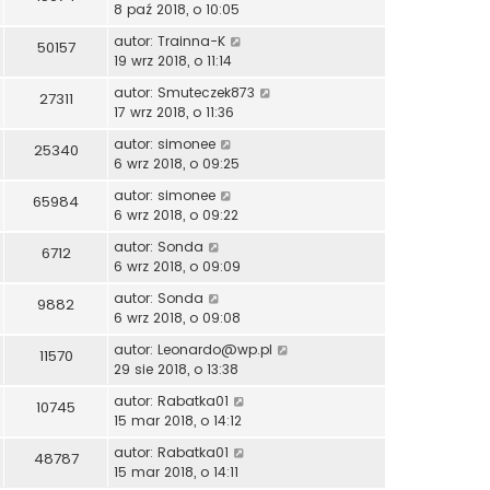
8 paź 2018, o 10:05
autor:
Trainna-K
50157
19 wrz 2018, o 11:14
autor:
Smuteczek873
27311
17 wrz 2018, o 11:36
autor:
simonee
25340
6 wrz 2018, o 09:25
autor:
simonee
65984
6 wrz 2018, o 09:22
autor:
Sonda
6712
6 wrz 2018, o 09:09
autor:
Sonda
9882
6 wrz 2018, o 09:08
autor:
Leonardo@wp.pl
11570
29 sie 2018, o 13:38
autor:
Rabatka01
10745
15 mar 2018, o 14:12
autor:
Rabatka01
48787
15 mar 2018, o 14:11