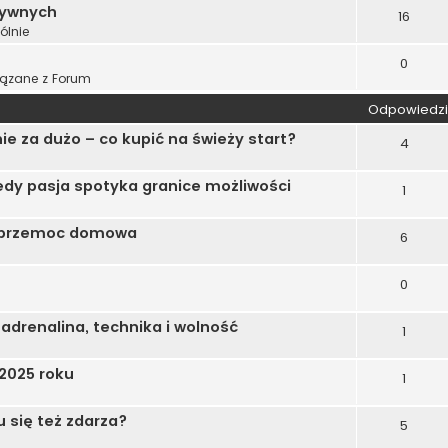
tywnych
16
ólnie
0
ązane z Forum
Odpowiedzi
ie za dużo – co kupić na świeży start?
4
edy pasja spotyka granice możliwości
1
 i przemoc domowa
6
0
adrenalina, technika i wolność
1
 2025 roku
1
 się też zdarza?
5