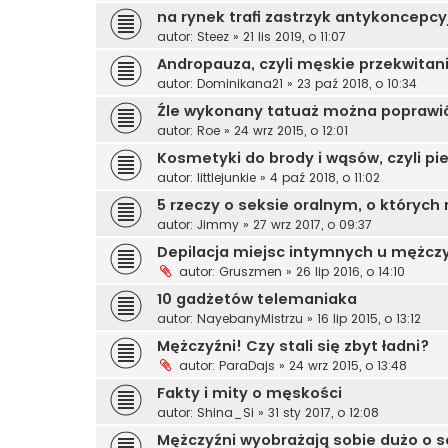
na rynek trafi zastrzyk antykoncepc
autor:
Steez
»
21 lis 2019, o 11:07
Andropauza, czyli męskie przekwitani
autor:
Dominikana21
»
23 paź 2018, o 10:34
Źle wykonany tatuaż można poprawić
autor:
Roe
»
24 wrz 2015, o 12:01
Kosmetyki do brody i wąsów, czyli p
autor:
littlejunkie
»
4 paź 2018, o 11:02
5 rzeczy o seksie oralnym, o których
autor:
Jimmy
»
27 wrz 2017, o 09:37
Depilacja miejsc intymnych u mężcz
autor:
Gruszmen
»
26 lip 2016, o 14:10
10 gadżetów telemaniaka
autor:
NayebanyMistrzu
»
16 lip 2015, o 13:12
Mężczyźni! Czy stali się zbyt ładni?
autor:
ParaDajs
»
24 wrz 2015, o 13:48
Fakty i mity o męskości
autor:
Shina_Si
»
31 sty 2017, o 12:08
Mężczyźni wyobrażają sobie dużo o se