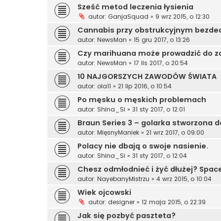
Sześć metod leczenia łysienia
autor:
GanjaSquad
»
9 wrz 2015, o 12:30
Cannabis przy obstrukcyjnym bezd
autor:
NewsMan
»
15 gru 2017, o 13:26
Czy marihuana może prowadzić do za
autor:
NewsMan
»
17 lis 2017, o 20:54
10 NAJGORSZYCH ZAWODÓW ŚWIATA
autor:
ola11
»
21 lip 2016, o 10:54
Po męsku o męskich problemach
autor:
Shina_Si
»
31 sty 2017, o 12:01
Braun Series 3 – golarka stworzona 
autor:
MięsnyManiek
»
21 wrz 2017, o 09:00
Polacy nie dbają o swoje nasienie.
autor:
Shina_Si
»
31 sty 2017, o 12:04
Chesz odmłodnieć i żyć dłużej? Space
autor:
NayebanyMistrzu
»
4 wrz 2015, o 10:04
Wiek ojcowski
autor:
designer
»
12 maja 2015, o 22:39
Jak się pozbyć paszteta?