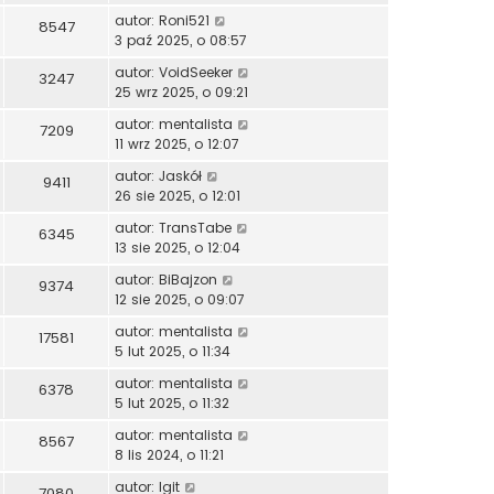
autor:
Roni521
8547
3 paź 2025, o 08:57
autor:
VoidSeeker
3247
25 wrz 2025, o 09:21
autor:
mentalista
7209
11 wrz 2025, o 12:07
autor:
Jaskół
9411
26 sie 2025, o 12:01
autor:
TransTabe
6345
13 sie 2025, o 12:04
autor:
BiBajzon
9374
12 sie 2025, o 09:07
autor:
mentalista
17581
5 lut 2025, o 11:34
autor:
mentalista
6378
5 lut 2025, o 11:32
autor:
mentalista
8567
8 lis 2024, o 11:21
autor:
Igit
7080