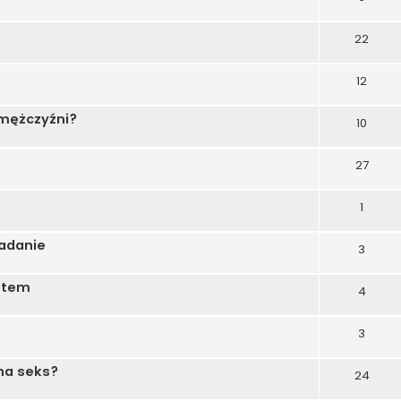
22
12
mężczyźni?
10
27
1
adanie
3
stem
4
3
 na seks?
24