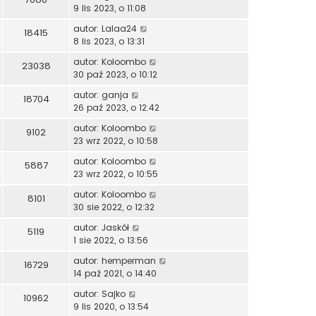
9 lis 2023, o 11:08
autor:
Lalaa24
18415
8 lis 2023, o 13:31
autor:
Koloombo
23038
30 paź 2023, o 10:12
autor:
ganja
18704
26 paź 2023, o 12:42
autor:
Koloombo
9102
23 wrz 2022, o 10:58
autor:
Koloombo
5887
23 wrz 2022, o 10:55
autor:
Koloombo
8101
30 sie 2022, o 12:32
autor:
Jaskół
5119
1 sie 2022, o 13:56
autor:
hemperman
16729
14 paź 2021, o 14:40
autor:
Sajko
10962
9 lis 2020, o 13:54