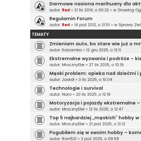
Darmowe nasiona marihuany dla ak
autor:
Red
»
21 lis 2014, o 00:32
» w
Growing Og
Regulamin Forum
autor:
Red
»
14 paź 2012, o 21:51
» w
Sprawy Zwi
TEMATY
Zmieniam auto, bo stare wie już o mn
autor:
Koloombo
»
12 gru 2025, o 13:11
Ekstremalne wyzwania i podróże – ki
autor:
MrocznyEter
»
27 lis 2025, o 10:19
Męski problem: opieka nad dziećmi
autor:
Jaskół
»
3 lis 2025, o 10:04
Technologie i survival
autor:
Naro
»
20 lis 2025, o 12:19
Motoryzacja i pojazdy ekstremalne – 
autor:
MrocznyEter
»
12 lis 2025, o 12:47
Top 5 najbardziej „męskich” hobby w
autor:
MrocznyEter
»
21 paź 2025, o 13:12
Pogubiłem się w swoim hobby – komu
autor:
Roni521
»
3 paź 2025, o 09:58