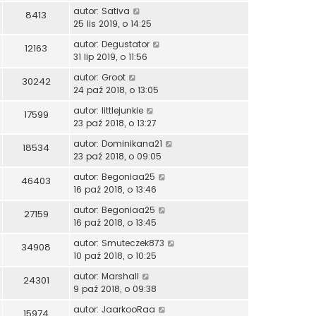
autor:
Sativa
8413
25 lis 2019, o 14:25
autor:
Degustator
12163
31 lip 2019, o 11:56
autor:
Groot
30242
24 paź 2018, o 13:05
autor:
littlejunkie
17599
23 paź 2018, o 13:27
autor:
Dominikana21
18534
23 paź 2018, o 09:05
autor:
Begoniaa25
46403
16 paź 2018, o 13:46
autor:
Begoniaa25
27159
16 paź 2018, o 13:45
autor:
Smuteczek873
34908
10 paź 2018, o 10:25
autor:
Marshall
24301
9 paź 2018, o 09:38
autor:
JaarkooRaa
15974