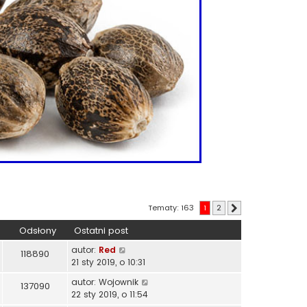
Tematy: 163
1
2
Następna
Odsłony
Ostatni post
autor:
Red
118890
21 sty 2019, o 10:31
autor:
Wojownik
137090
22 sty 2019, o 11:54