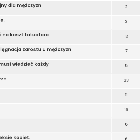
yjny dla mężczyzn
2
e.
3
 na koszt tatuatora
12
ielęgnacja zarostu u mężczyzn
7
 musi wiedzieć każdy
8
yzn
23
11
16
8
ksie kobiet.
6