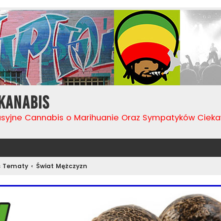
Kanabis
usyjne Cannabis o Marihuanie Oraz Sympatyków Cie
s Tematy
Świat Mężczyzn