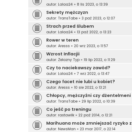
autor:
Lalaa24
»
8 lis 2023, o 13:39
Sekrety mężczyzn
autor:
TransTabe
»
3 paź 2023, o 12:07
Strach przed ślubem
autor:
Lalaa24
»
13 paź 2022, o 13:23
Rower w teren
autor:
Aresss
»
20 wrz 2023, o 11:57
Wzrost Inflacjii
autor:
Żelazny Typ
»
19 lip 2022, o 11:29
Czy to naciekawszy zawód?
autor:
Lalaa24
»
7 wrz 2022, o 13:47
Czego facet nie lubi u kobiet?
autor:
Aresss
»
10 sie 2022, o 13:21
Chłopcy, mężczyźni czy dżentelmeni
autor:
TransTabe
»
29 lip 2022, o 10:39
Co jeść po treningu
autor:
rastawilk
»
22 paź 2014, o 12:21
Marihuana może zmniejszać ryzyko z
autor:
NewsMan
»
23 mar 2017, o 22:14