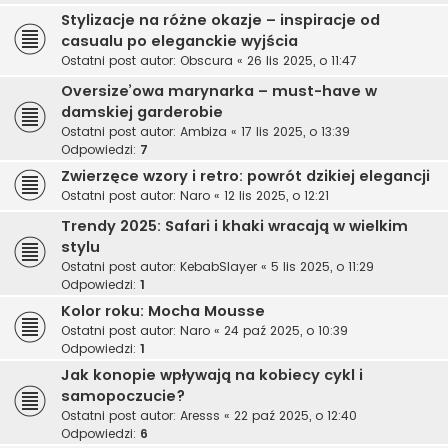
Stylizacje na różne okazje – inspiracje od
casualu po eleganckie wyjścia
Ostatni post autor:
Obscura
«
26 lis 2025, o 11:47
Oversize’owa marynarka – must-have w
damskiej garderobie
Ostatni post autor:
Ambiza
«
17 lis 2025, o 13:39
Odpowiedzi:
7
Zwierzęce wzory i retro: powrót dzikiej elegancji
Ostatni post autor:
Naro
«
12 lis 2025, o 12:21
Trendy 2025: Safari i khaki wracają w wielkim
stylu
Ostatni post autor:
KebabSlayer
«
5 lis 2025, o 11:29
Odpowiedzi:
1
Kolor roku: Mocha Mousse
Ostatni post autor:
Naro
«
24 paź 2025, o 10:39
Odpowiedzi:
1
Jak konopie wpływają na kobiecy cykl i
samopoczucie?
Ostatni post autor:
Aresss
«
22 paź 2025, o 12:40
Odpowiedzi:
6