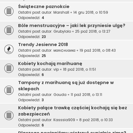
Świąteczne paznokcie
Ostatni post autor:
Marshall
«
14 gru 2018, o 10:59
Odpowiedzi:
4
Bóle menstruacyjne – jaki lek przyniesie ulgę?
Ostatni post autor:
Grubylolo
«
25 paź 2018, o 13:27
Odpowiedzi:
23
Trendy Jesienne 2018
Ostatni post autor:
мαяι¢нυαикα
«
19 paź 2018, o 08:43
Odpowiedzi:
25
Kobiety kochają marihuanę
Ostatni post autor:
vip
«
18 paź 2018, o 11:51
Odpowiedzi:
6
Tampony z marihuaną są już dostępne w
sklepach
Ostatni post autor:
Gouda
«
11 paź 2018, o 13:11
Odpowiedzi:
3
Kobiety palące trawkę częściej kochają się bez
zabezpieczeń
Ostatni post autor:
Kasssia909
«
8 paź 2018, o 10:33
Odpowiedzi:
6