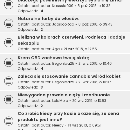
Dlaczego powinniśmy wietrzyć sypialnię zimą?
Ostatni post autor:
Kasssia909
«
8 paź 2018, o 10:32
Odpowiedzi:
4
Naturalne farby do włosów.
Ostatni post autor:
JaarkooRaa
«
8 paź 2018, o 09:43
Odpowiedzi:
2
Bielizna w kolorach czerwieni. Podnieca i dodaje
seksapilu
Ostatni post autor:
Aga
«
21 wrz 2018, o 12:55
Krem CBD zachowa twoją skórę
Ostatni post autor:
Begoniaa25
«
21 wrz 2018, o 10:40
Odpowiedzi:
4
Zaleca się stosowanie cannabis wśród kobiet
Ostatni post autor:
Begoniaa25
«
21 wrz 2018, o 10:37
Odpowiedzi:
3
Niewygodna prawda o ciąży i marihuanie
Ostatni post autor:
LolaMola
«
20 wrz 2018, o 13:53
Odpowiedzi:
2
Co zrobić kiedy przy kasie okaże się, że cena
produktu jest inna?
Ostatni post autor:
Needy
«
14 wrz 2018, o 09:51