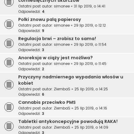
comiesięcznych skurczów
Ostatni post autor:
simonee
«
31 lip 2019, o 14:41
Odpowiedzi:
4
Polki znowu palą papierosy
Ostatni post autor:
simonee
«
29 lip 2019, o 12:12
Odpowiedzi:
9
Regulacja brwi – zrobisz to sama!
Ostatni post autor:
simonee
«
29 lip 2019, o 11:54
Odpowiedzi:
3
Anoreksja w ciąży jest możliwa?
Ostatni post autor:
simonee
«
29 lip 2019, o 11:45
Odpowiedzi:
2
Przyczyny nadmiernego wypadania włosów u
kobiet
Ostatni post autor:
ZiembaS
«
25 lip 2019, o 14:25
Odpowiedzi:
6
Cannabis przeciwko PMS
Ostatni post autor:
ZiembaS
«
25 lip 2019, o 14:16
Odpowiedzi:
3
Tabletki antykoncepcyjne powodują RAKA!
Ostatni post autor:
ZiembaS
«
25 lip 2019, o 14:09
Odpowiedzi:
3