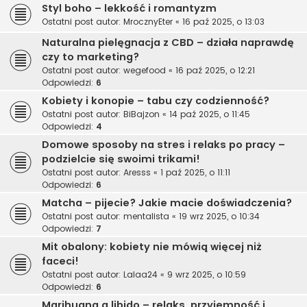
Styl boho – lekkość i romantyzm
Ostatni post autor:
MrocznyEter
«
16 paź 2025, o 13:03
Naturalna pielęgnacja z CBD – działa naprawdę
czy to marketing?
Ostatni post autor:
wegefood
«
16 paź 2025, o 12:21
Odpowiedzi:
6
Kobiety i konopie – tabu czy codzienność?
Ostatni post autor:
BiBajzon
«
14 paź 2025, o 11:45
Odpowiedzi:
4
Domowe sposoby na stres i relaks po pracy –
podzielcie się swoimi trikami!
Ostatni post autor:
Aresss
«
1 paź 2025, o 11:11
Odpowiedzi:
6
Matcha – pijecie? Jakie macie doświadczenia?
Ostatni post autor:
mentalista
«
19 wrz 2025, o 10:34
Odpowiedzi:
7
Mit obalony: kobiety nie mówią więcej niż
faceci!
Ostatni post autor:
Lalaa24
«
9 wrz 2025, o 10:59
Odpowiedzi:
6
Marihuana a libido – relaks, przyjemność i