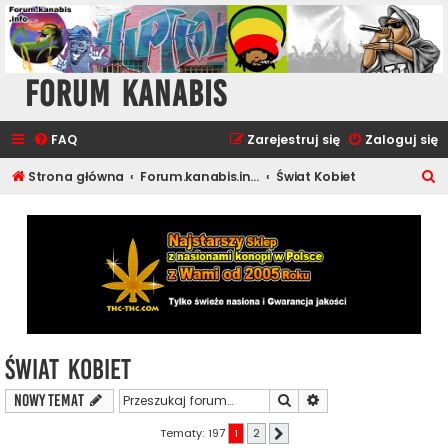
Forum Kanabis
FAQ
Zarejestruj się
Zaloguj się
S
Strona główna
Forum.kanabis.info - Cannabis Tematy
Świat Kobiet
z
u
k
a
j
Świat Kobiet
Szukaj
Wyszukiwanie zaawa
NOWY TEMAT
Tematy: 197
1
2
Następna