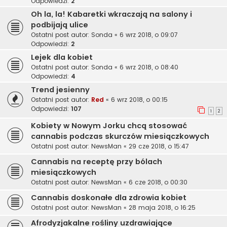
Odpowiedzi:
2
Oh la, la! Kabaretki wkraczają na salony i
podbijają ulice
Ostatni post autor:
Sonda
«
6 wrz 2018, o 09:07
Odpowiedzi:
2
Lejek dla kobiet
Ostatni post autor:
Sonda
«
6 wrz 2018, o 08:40
Odpowiedzi:
4
Trend jesienny
Ostatni post autor:
Red
«
6 wrz 2018, o 00:15
Odpowiedzi:
107
1
2
Kobiety w Nowym Jorku chcą stosować
cannabis podczas skurczów miesiączkowych
Ostatni post autor:
NewsMan
«
29 cze 2018, o 15:47
Cannabis na receptę przy bólach
miesiączkowych
Ostatni post autor:
NewsMan
«
6 cze 2018, o 00:30
Cannabis doskonałe dla zdrowia kobiet
Ostatni post autor:
NewsMan
«
28 maja 2018, o 16:25
Afrodyzjakalne rośliny uzdrawiające