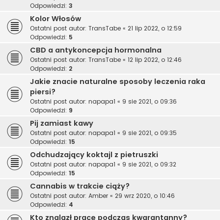
Odpowiedzi:
3
Kolor Włosów
Ostatni post autor:
TransTabe
«
21 lip 2022, o 12:59
Odpowiedzi:
5
CBD a antykoncepcja hormonalna
Ostatni post autor:
TransTabe
«
12 lip 2022, o 12:46
Odpowiedzi:
2
Jakie znacie naturalne sposoby leczenia raka
piersi?
Ostatni post autor:
napapa1
«
9 sie 2021, o 09:36
Odpowiedzi:
9
Pij zamiast kawy
Ostatni post autor:
napapa1
«
9 sie 2021, o 09:35
Odpowiedzi:
15
Odchudzający koktajl z pietruszki
Ostatni post autor:
napapa1
«
9 sie 2021, o 09:32
Odpowiedzi:
15
Cannabis w trakcie ciąży?
Ostatni post autor:
Amber
«
29 wrz 2020, o 10:46
Odpowiedzi:
4
Kto znalazł pracę podczas kwarantanny?