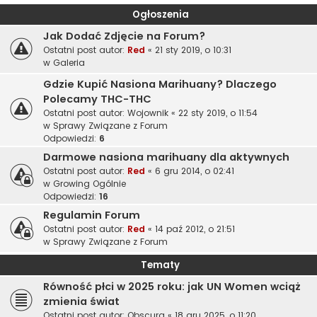
Ogłoszenia
Jak Dodać Zdjęcie na Forum?
Ostatni post autor:
Red
«
21 sty 2019, o 10:31
w
Galeria
Gdzie Kupić Nasiona Marihuany? Dlaczego
Polecamy THC-THC
Ostatni post autor:
Wojownik
«
22 sty 2019, o 11:54
w
Sprawy Związane z Forum
Odpowiedzi:
6
Darmowe nasiona marihuany dla aktywnych
Ostatni post autor:
Red
«
6 gru 2014, o 02:41
w
Growing Ogólnie
Odpowiedzi:
16
Regulamin Forum
Ostatni post autor:
Red
«
14 paź 2012, o 21:51
w
Sprawy Związane z Forum
Tematy
Równość płci w 2025 roku: jak UN Women wciąż
zmienia świat
Ostatni post autor:
Obscura
«
18 gru 2025, o 11:20