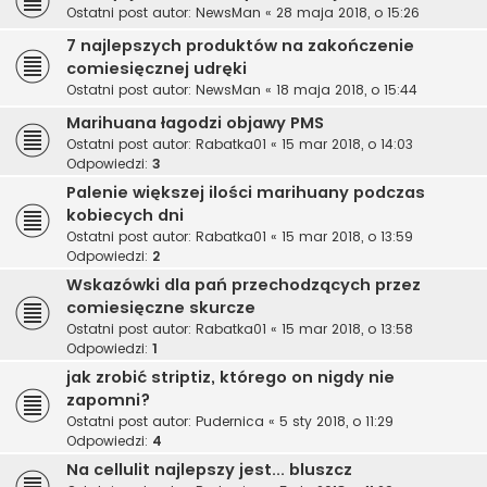
Ostatni post autor:
NewsMan
«
28 maja 2018, o 15:26
7 najlepszych produktów na zakończenie
comiesięcznej udręki
Ostatni post autor:
NewsMan
«
18 maja 2018, o 15:44
Marihuana łagodzi objawy PMS
Ostatni post autor:
Rabatka01
«
15 mar 2018, o 14:03
Odpowiedzi:
3
Palenie większej ilości marihuany podczas
kobiecych dni
Ostatni post autor:
Rabatka01
«
15 mar 2018, o 13:59
Odpowiedzi:
2
Wskazówki dla pań przechodzących przez
comiesięczne skurcze
Ostatni post autor:
Rabatka01
«
15 mar 2018, o 13:58
Odpowiedzi:
1
jak zrobić striptiz, którego on nigdy nie
zapomni?
Ostatni post autor:
Pudernica
«
5 sty 2018, o 11:29
Odpowiedzi:
4
Na cellulit najlepszy jest... bluszcz