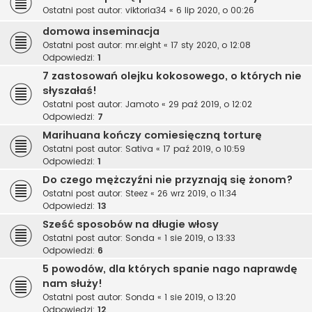
Ostatni post autor:
viktoria34
«
6 lip 2020, o 00:26
domowa inseminacja
Ostatni post autor:
mr.eight
«
17 sty 2020, o 12:08
Odpowiedzi:
1
7 zastosowań olejku kokosowego, o których nie
słyszałaś!
Ostatni post autor:
Jamoto
«
29 paź 2019, o 12:02
Odpowiedzi:
7
Marihuana kończy comiesięczną torturę
Ostatni post autor:
Sativa
«
17 paź 2019, o 10:59
Odpowiedzi:
1
Do czego mężczyźni nie przyznają się żonom?
Ostatni post autor:
Steez
«
26 wrz 2019, o 11:34
Odpowiedzi:
13
Sześć sposobów na długie włosy
Ostatni post autor:
Sonda
«
1 sie 2019, o 13:33
Odpowiedzi:
6
5 powodów, dla których spanie nago naprawdę
nam służy!
Ostatni post autor:
Sonda
«
1 sie 2019, o 13:20
Odpowiedzi:
12