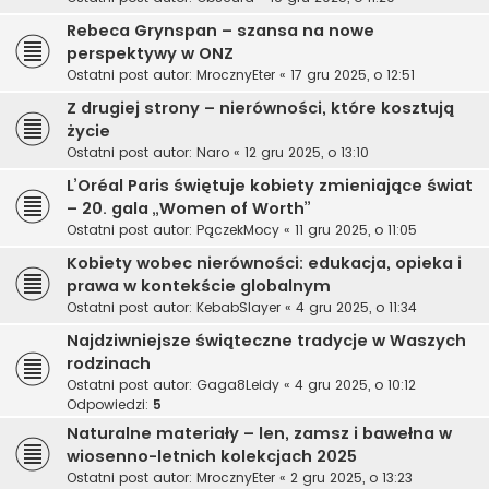
Rebeca Grynspan – szansa na nowe
perspektywy w ONZ
Ostatni post autor:
MrocznyEter
«
17 gru 2025, o 12:51
Z drugiej strony – nierówności, które kosztują
życie
Ostatni post autor:
Naro
«
12 gru 2025, o 13:10
L’Oréal Paris świętuje kobiety zmieniające świat
– 20. gala „Women of Worth”
Ostatni post autor:
PączekMocy
«
11 gru 2025, o 11:05
Kobiety wobec nierówności: edukacja, opieka i
prawa w kontekście globalnym
Ostatni post autor:
KebabSlayer
«
4 gru 2025, o 11:34
Najdziwniejsze świąteczne tradycje w Waszych
rodzinach
Ostatni post autor:
Gaga8Leidy
«
4 gru 2025, o 10:12
Odpowiedzi:
5
Naturalne materiały – len, zamsz i bawełna w
wiosenno-letnich kolekcjach 2025
Ostatni post autor:
MrocznyEter
«
2 gru 2025, o 13:23