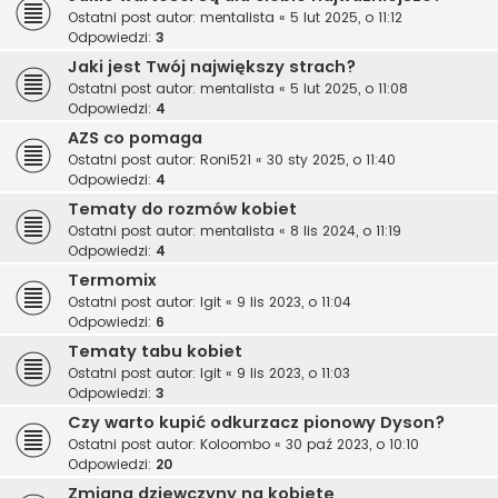
Ostatni post autor:
mentalista
«
5 lut 2025, o 11:12
Odpowiedzi:
3
Jaki jest Twój największy strach?
Ostatni post autor:
mentalista
«
5 lut 2025, o 11:08
Odpowiedzi:
4
AZS co pomaga
Ostatni post autor:
Roni521
«
30 sty 2025, o 11:40
Odpowiedzi:
4
Tematy do rozmów kobiet
Ostatni post autor:
mentalista
«
8 lis 2024, o 11:19
Odpowiedzi:
4
Termomix
Ostatni post autor:
Igit
«
9 lis 2023, o 11:04
Odpowiedzi:
6
Tematy tabu kobiet
Ostatni post autor:
Igit
«
9 lis 2023, o 11:03
Odpowiedzi:
3
Czy warto kupić odkurzacz pionowy Dyson?
Ostatni post autor:
Koloombo
«
30 paź 2023, o 10:10
Odpowiedzi:
20
Zmiana dziewczyny na kobietę