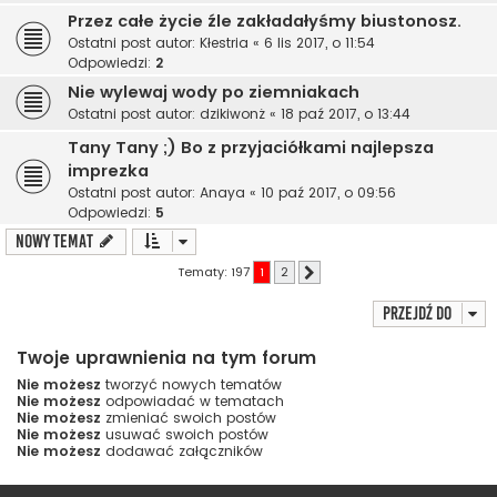
Przez całe życie źle zakładałyśmy biustonosz.
Ostatni post autor:
Kłestria
«
6 lis 2017, o 11:54
Odpowiedzi:
2
Nie wylewaj wody po ziemniakach
Ostatni post autor:
dzikiwonż
«
18 paź 2017, o 13:44
Tany Tany ;) Bo z przyjaciółkami najlepsza
imprezka
Ostatni post autor:
Anaya
«
10 paź 2017, o 09:56
Odpowiedzi:
5
NOWY TEMAT
Tematy: 197
1
2
Następna
Przejdź do
Twoje uprawnienia na tym forum
Nie możesz
tworzyć nowych tematów
Nie możesz
odpowiadać w tematach
Nie możesz
zmieniać swoich postów
Nie możesz
usuwać swoich postów
Nie możesz
dodawać załączników