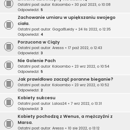
Ostatni post autor:
Koloombo
«
30 paź 2023, o 10:08
Odpowiedzi:
5
Zachowanie umiaru w upiększaniu swojego
ciała.
Ostatni post autor:
Gaga8Leidy
«
24 lis 2022, o 12:35
Odpowiedzi:
4
Porzucona w Ciąży
Ostatni post autor:
Aresss
«
17 paź 2022, o 12:43
Odpowiedzi:
3
Nie Golenie Pach
Ostatni post autor:
Koloombo
«
23 wrz 2022, o 10:54
Odpowiedzi:
5
Jak prawidłowo zacząć poranne bieganie?
Ostatni post autor:
Koloombo
«
23 wrz 2022, o 10:52
Odpowiedzi:
2
Kobiety sukcesu
Ostatni post autor:
Lalaa24
«
7 wrz 2022, o 13:31
Odpowiedzi:
3
Kobiety pochodzą z Wenus, a mężczyźni z
Marsa.
Ostatni post autor:
Aresss
«
10 sie 2022, o 13:12