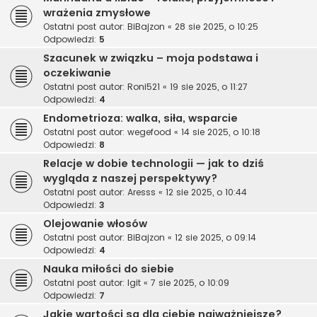
wrażenia zmysłowe
Ostatni post autor:
BiBajzon
«
28 sie 2025, o 10:25
Odpowiedzi:
5
Szacunek w związku – moja podstawa i
oczekiwanie
Ostatni post autor:
Roni521
«
19 sie 2025, o 11:27
Odpowiedzi:
4
Endometrioza: walka, siła, wsparcie
Ostatni post autor:
wegefood
«
14 sie 2025, o 10:18
Odpowiedzi:
8
Relacje w dobie technologii — jak to dziś
wygląda z naszej perspektywy?
Ostatni post autor:
Aresss
«
12 sie 2025, o 10:44
Odpowiedzi:
3
Olejowanie włosów
Ostatni post autor:
BiBajzon
«
12 sie 2025, o 09:14
Odpowiedzi:
4
Nauka miłości do siebie
Ostatni post autor:
Igit
«
7 sie 2025, o 10:09
Odpowiedzi:
7
Jakie wartości są dla ciebie najważniejsze?