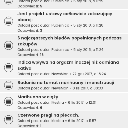
Ostatni post autor:
Pudernica
«
5 sty 2018, o 11:29
Odpowiedzi:
5
Jest projekt ustawy całkowicie zakazujący
aborcji
Ostatni post autor:
Pudernica
«
5 sty 2018, o 11:28
Odpowiedzi:
3
6 najczęstszych błędów popełnianych podczas
zakupów
Ostatni post autor:
Pudernica
«
5 sty 2018, o 11:24
Odpowiedzi:
16
Indica wpływa na orgazm inaczej niż odmiana
sativa
Ostatni post autor:
NewsMan
«
27 gru 2017, o 18:24
Badania na temat marihuany i menstruacji
Ostatni post autor:
NewsMan
«
8 lis 2017, o 00:33
Marihuana w ciąży
Ostatni post autor:
Kłestria
«
6 lis 2017, o 12:01
Odpowiedzi:
6
Czerwone pręgi na plecach.
Ostatni post autor:
Kłestria
«
6 lis 2017, o 11:57
Odpowiedzi:
1