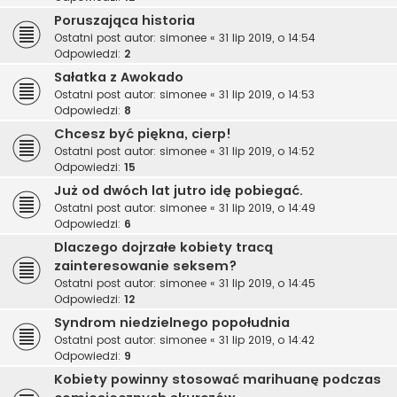
Poruszająca historia
Ostatni post autor:
simonee
«
31 lip 2019, o 14:54
Odpowiedzi:
2
Sałatka z Awokado
Ostatni post autor:
simonee
«
31 lip 2019, o 14:53
Odpowiedzi:
8
Chcesz być piękna, cierp!
Ostatni post autor:
simonee
«
31 lip 2019, o 14:52
Odpowiedzi:
15
Już od dwóch lat jutro idę pobiegać.
Ostatni post autor:
simonee
«
31 lip 2019, o 14:49
Odpowiedzi:
6
Dlaczego dojrzałe kobiety tracą
zainteresowanie seksem?
Ostatni post autor:
simonee
«
31 lip 2019, o 14:45
Odpowiedzi:
12
Syndrom niedzielnego popołudnia
Ostatni post autor:
simonee
«
31 lip 2019, o 14:42
Odpowiedzi:
9
Kobiety powinny stosować marihuanę podczas