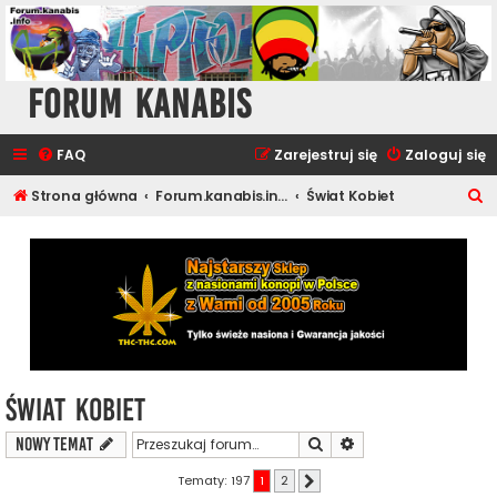
Forum Kanabis
FAQ
Zarejestruj się
Zaloguj się
S
Strona główna
Forum.kanabis.info - Cannabis Tematy
Świat Kobiet
z
u
k
a
j
Świat Kobiet
Szukaj
Wyszukiwanie zaawa
NOWY TEMAT
Tematy: 197
1
2
Następna