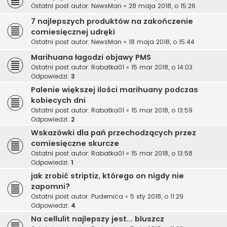
Ostatni post autor:
NewsMan
«
28 maja 2018, o 15:26
7 najlepszych produktów na zakończenie
comiesięcznej udręki
Ostatni post autor:
NewsMan
«
18 maja 2018, o 15:44
Marihuana łagodzi objawy PMS
Ostatni post autor:
Rabatka01
«
15 mar 2018, o 14:03
Odpowiedzi:
3
Palenie większej ilości marihuany podczas
kobiecych dni
Ostatni post autor:
Rabatka01
«
15 mar 2018, o 13:59
Odpowiedzi:
2
Wskazówki dla pań przechodzących przez
comiesięczne skurcze
Ostatni post autor:
Rabatka01
«
15 mar 2018, o 13:58
Odpowiedzi:
1
jak zrobić striptiz, którego on nigdy nie
zapomni?
Ostatni post autor:
Pudernica
«
5 sty 2018, o 11:29
Odpowiedzi:
4
Na cellulit najlepszy jest... bluszcz