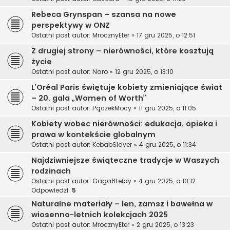
Rebeca Grynspan – szansa na nowe
perspektywy w ONZ
Ostatni post autor:
MrocznyEter
«
17 gru 2025, o 12:51
Z drugiej strony – nierówności, które kosztują
życie
Ostatni post autor:
Naro
«
12 gru 2025, o 13:10
L’Oréal Paris świętuje kobiety zmieniające świat
– 20. gala „Women of Worth”
Ostatni post autor:
PączekMocy
«
11 gru 2025, o 11:05
Kobiety wobec nierówności: edukacja, opieka i
prawa w kontekście globalnym
Ostatni post autor:
KebabSlayer
«
4 gru 2025, o 11:34
Najdziwniejsze świąteczne tradycje w Waszych
rodzinach
Ostatni post autor:
Gaga8Leidy
«
4 gru 2025, o 10:12
Odpowiedzi:
5
Naturalne materiały – len, zamsz i bawełna w
wiosenno-letnich kolekcjach 2025
Ostatni post autor:
MrocznyEter
«
2 gru 2025, o 13:23