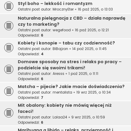
Styl boho – lekkość i romantyzm
Ostatni post autor:
MrocznyEter
«
16 paź 2025, o 13:03
Naturalna pielęgnacja z CBD – działa naprawdę
czy to marketing?
Ostatni post autor:
wegefood
«
16 paź 2025, o 12:21
Odpowiedzi:
6
Kobiety i konopie – tabu czy codzienność?
Ostatni post autor:
BiBajzon
«
14 paź 2025, o 11:45
Odpowiedzi:
4
Domowe sposoby na stres i relaks po pracy –
podzielcie się swoimi trikami!
Ostatni post autor:
Aresss
«
1 paź 2025, o 11:11
Odpowiedzi:
6
Matcha – pijecie? Jakie macie doświadczenia?
Ostatni post autor:
mentalista
«
19 wrz 2025, o 10:34
Odpowiedzi:
7
Mit obalony: kobiety nie mówią więcej niż
faceci!
Ostatni post autor:
Lalaa24
«
9 wrz 2025, o 10:59
Odpowiedzi:
6
Marihuana a libido – relaks, przyjemność i