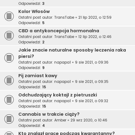
Odpowiedzi:
3
Kolor Włosów
Ostatni post autor:
TransTabe
«
21 lip 2022, o 12:59
Odpowiedzi:
5
CBD a antykoncepcja hormonalna
Ostatni post autor:
TransTabe
«
12 lip 2022, o 12:46
Odpowiedzi:
2
Jakie znacie naturalne sposoby leczenia raka
piersi?
Ostatni post autor:
napapa1
«
9 sie 2021, o 09:36
Odpowiedzi:
9
Pij zamiast kawy
Ostatni post autor:
napapa1
«
9 sie 2021, o 09:35
Odpowiedzi:
15
Odchudzający koktajl z pietruszki
Ostatni post autor:
napapa1
«
9 sie 2021, o 09:32
Odpowiedzi:
15
Cannabis w trakcie ciąży?
Ostatni post autor:
Amber
«
29 wrz 2020, o 10:46
Odpowiedzi:
4
Kto znalazł pracę podczas kwarantanny?