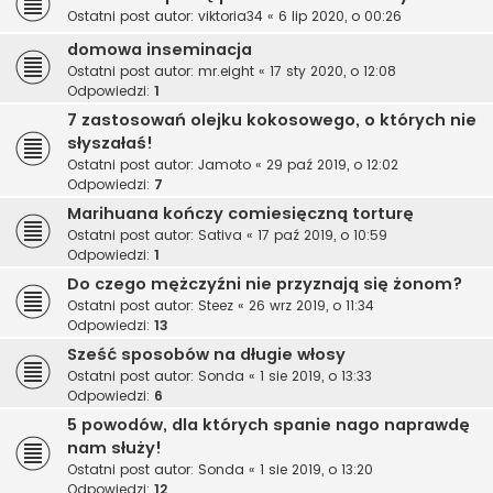
Ostatni post autor:
viktoria34
«
6 lip 2020, o 00:26
domowa inseminacja
Ostatni post autor:
mr.eight
«
17 sty 2020, o 12:08
Odpowiedzi:
1
7 zastosowań olejku kokosowego, o których nie
słyszałaś!
Ostatni post autor:
Jamoto
«
29 paź 2019, o 12:02
Odpowiedzi:
7
Marihuana kończy comiesięczną torturę
Ostatni post autor:
Sativa
«
17 paź 2019, o 10:59
Odpowiedzi:
1
Do czego mężczyźni nie przyznają się żonom?
Ostatni post autor:
Steez
«
26 wrz 2019, o 11:34
Odpowiedzi:
13
Sześć sposobów na długie włosy
Ostatni post autor:
Sonda
«
1 sie 2019, o 13:33
Odpowiedzi:
6
5 powodów, dla których spanie nago naprawdę
nam służy!
Ostatni post autor:
Sonda
«
1 sie 2019, o 13:20
Odpowiedzi:
12