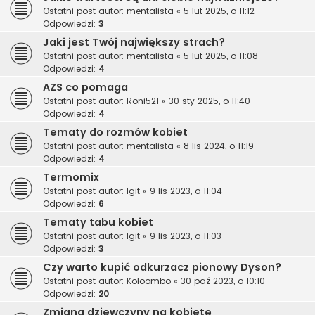
Ostatni post autor:
mentalista
«
5 lut 2025, o 11:12
Odpowiedzi:
3
Jaki jest Twój największy strach?
Ostatni post autor:
mentalista
«
5 lut 2025, o 11:08
Odpowiedzi:
4
AZS co pomaga
Ostatni post autor:
Roni521
«
30 sty 2025, o 11:40
Odpowiedzi:
4
Tematy do rozmów kobiet
Ostatni post autor:
mentalista
«
8 lis 2024, o 11:19
Odpowiedzi:
4
Termomix
Ostatni post autor:
Igit
«
9 lis 2023, o 11:04
Odpowiedzi:
6
Tematy tabu kobiet
Ostatni post autor:
Igit
«
9 lis 2023, o 11:03
Odpowiedzi:
3
Czy warto kupić odkurzacz pionowy Dyson?
Ostatni post autor:
Koloombo
«
30 paź 2023, o 10:10
Odpowiedzi:
20
Zmiana dziewczyny na kobietę