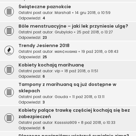
Świąteczne paznokcie
Ostatni post autor:
Marshall
«
14 gru 2018, o 10:59
Odpowiedzi:
4
Bóle menstruacyjne – jaki lek przyniesie ulgę?
Ostatni post autor:
Grubylolo
«
25 paź 2018, o 13:27
Odpowiedzi:
23
Trendy Jesienne 2018
Ostatni post autor:
мαяι¢нυαикα
«
19 paź 2018, o 08:43
Odpowiedzi:
25
Kobiety kochają marihuanę
Ostatni post autor:
vip
«
18 paź 2018, o 11:51
Odpowiedzi:
6
Tampony z marihuaną są już dostępne w
sklepach
Ostatni post autor:
Gouda
«
11 paź 2018, o 13:11
Odpowiedzi:
3
Kobiety palące trawkę częściej kochają się bez
zabezpieczeń
Ostatni post autor:
Kasssia909
«
8 paź 2018, o 10:33
Odpowiedzi:
6