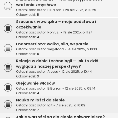
wrażenia zmysłowe
Ostatni post autor:
BiBajzon
«
28 sie 2025, o 10:25
Odpowiedzi:
5
Szacunek w związku – moja podstawa i
oczekiwanie
Ostatni post autor:
Roni521
«
19 sie 2025, o 11:27
Odpowiedzi:
4
Endometrioza: walka, siła, wsparcie
Ostatni post autor:
wegefood
«
14 sie 2025, o 10:18
Odpowiedzi:
8
Relacje w dobie technologii — jak to dziś
wygląda z naszej perspektywy?
Ostatni post autor:
Aresss
«
12 sie 2025, o 10:44
Odpowiedzi:
3
Olejowanie włosów
Ostatni post autor:
BiBajzon
«
12 sie 2025, o 09:14
Odpowiedzi:
4
Nauka miłości do siebie
Ostatni post autor:
Igit
«
7 sie 2025, o 10:09
Odpowiedzi:
7
Jakie wartości są dla ciebie najważniejsze?