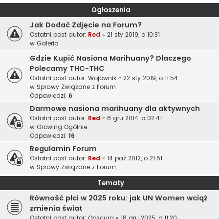
Ogłoszenia
Jak Dodać Zdjęcie na Forum?
Ostatni post autor:
Red
«
21 sty 2019, o 10:31
w
Galeria
Gdzie Kupić Nasiona Marihuany? Dlaczego
Polecamy THC-THC
Ostatni post autor:
Wojownik
«
22 sty 2019, o 11:54
w
Sprawy Związane z Forum
Odpowiedzi:
6
Darmowe nasiona marihuany dla aktywnych
Ostatni post autor:
Red
«
6 gru 2014, o 02:41
w
Growing Ogólnie
Odpowiedzi:
16
Regulamin Forum
Ostatni post autor:
Red
«
14 paź 2012, o 21:51
w
Sprawy Związane z Forum
Tematy
Równość płci w 2025 roku: jak UN Women wciąż
zmienia świat
Ostatni post autor:
Obscura
«
18 gru 2025, o 11:20