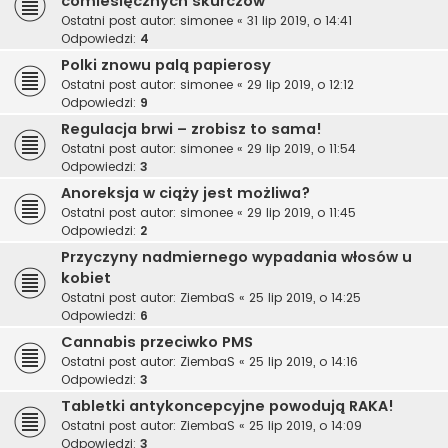
comiesięcznych skurczów
Ostatni post autor:
simonee
«
31 lip 2019, o 14:41
Odpowiedzi:
4
Polki znowu palą papierosy
Ostatni post autor:
simonee
«
29 lip 2019, o 12:12
Odpowiedzi:
9
Regulacja brwi – zrobisz to sama!
Ostatni post autor:
simonee
«
29 lip 2019, o 11:54
Odpowiedzi:
3
Anoreksja w ciąży jest możliwa?
Ostatni post autor:
simonee
«
29 lip 2019, o 11:45
Odpowiedzi:
2
Przyczyny nadmiernego wypadania włosów u
kobiet
Ostatni post autor:
ZiembaS
«
25 lip 2019, o 14:25
Odpowiedzi:
6
Cannabis przeciwko PMS
Ostatni post autor:
ZiembaS
«
25 lip 2019, o 14:16
Odpowiedzi:
3
Tabletki antykoncepcyjne powodują RAKA!
Ostatni post autor:
ZiembaS
«
25 lip 2019, o 14:09
Odpowiedzi:
3