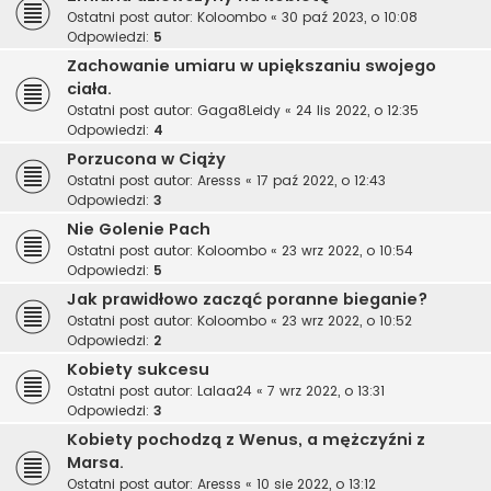
Ostatni post autor:
Koloombo
«
30 paź 2023, o 10:08
Odpowiedzi:
5
Zachowanie umiaru w upiększaniu swojego
ciała.
Ostatni post autor:
Gaga8Leidy
«
24 lis 2022, o 12:35
Odpowiedzi:
4
Porzucona w Ciąży
Ostatni post autor:
Aresss
«
17 paź 2022, o 12:43
Odpowiedzi:
3
Nie Golenie Pach
Ostatni post autor:
Koloombo
«
23 wrz 2022, o 10:54
Odpowiedzi:
5
Jak prawidłowo zacząć poranne bieganie?
Ostatni post autor:
Koloombo
«
23 wrz 2022, o 10:52
Odpowiedzi:
2
Kobiety sukcesu
Ostatni post autor:
Lalaa24
«
7 wrz 2022, o 13:31
Odpowiedzi:
3
Kobiety pochodzą z Wenus, a mężczyźni z
Marsa.
Ostatni post autor:
Aresss
«
10 sie 2022, o 13:12