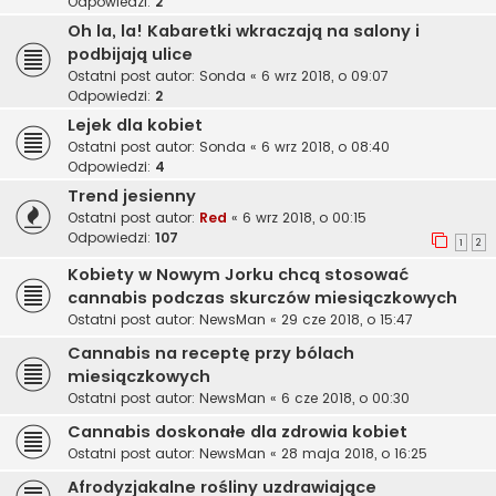
Odpowiedzi:
2
Oh la, la! Kabaretki wkraczają na salony i
podbijają ulice
Ostatni post autor:
Sonda
«
6 wrz 2018, o 09:07
Odpowiedzi:
2
Lejek dla kobiet
Ostatni post autor:
Sonda
«
6 wrz 2018, o 08:40
Odpowiedzi:
4
Trend jesienny
Ostatni post autor:
Red
«
6 wrz 2018, o 00:15
Odpowiedzi:
107
1
2
Kobiety w Nowym Jorku chcą stosować
cannabis podczas skurczów miesiączkowych
Ostatni post autor:
NewsMan
«
29 cze 2018, o 15:47
Cannabis na receptę przy bólach
miesiączkowych
Ostatni post autor:
NewsMan
«
6 cze 2018, o 00:30
Cannabis doskonałe dla zdrowia kobiet
Ostatni post autor:
NewsMan
«
28 maja 2018, o 16:25
Afrodyzjakalne rośliny uzdrawiające