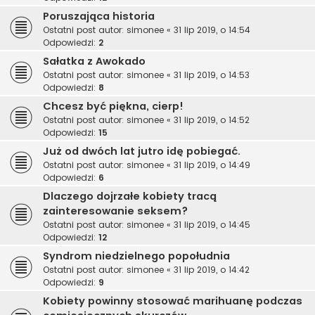
Poruszająca historia
Ostatni post autor:
simonee
«
31 lip 2019, o 14:54
Odpowiedzi:
2
Sałatka z Awokado
Ostatni post autor:
simonee
«
31 lip 2019, o 14:53
Odpowiedzi:
8
Chcesz być piękna, cierp!
Ostatni post autor:
simonee
«
31 lip 2019, o 14:52
Odpowiedzi:
15
Już od dwóch lat jutro idę pobiegać.
Ostatni post autor:
simonee
«
31 lip 2019, o 14:49
Odpowiedzi:
6
Dlaczego dojrzałe kobiety tracą
zainteresowanie seksem?
Ostatni post autor:
simonee
«
31 lip 2019, o 14:45
Odpowiedzi:
12
Syndrom niedzielnego popołudnia
Ostatni post autor:
simonee
«
31 lip 2019, o 14:42
Odpowiedzi:
9
Kobiety powinny stosować marihuanę podczas