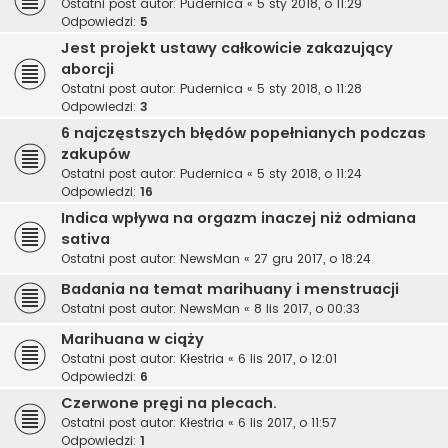
Ostatni post autor:
Pudernica
«
5 sty 2018, o 11:29
Odpowiedzi:
5
Jest projekt ustawy całkowicie zakazujący
aborcji
Ostatni post autor:
Pudernica
«
5 sty 2018, o 11:28
Odpowiedzi:
3
6 najczęstszych błędów popełnianych podczas
zakupów
Ostatni post autor:
Pudernica
«
5 sty 2018, o 11:24
Odpowiedzi:
16
Indica wpływa na orgazm inaczej niż odmiana
sativa
Ostatni post autor:
NewsMan
«
27 gru 2017, o 18:24
Badania na temat marihuany i menstruacji
Ostatni post autor:
NewsMan
«
8 lis 2017, o 00:33
Marihuana w ciąży
Ostatni post autor:
Kłestria
«
6 lis 2017, o 12:01
Odpowiedzi:
6
Czerwone pręgi na plecach.
Ostatni post autor:
Kłestria
«
6 lis 2017, o 11:57
Odpowiedzi:
1