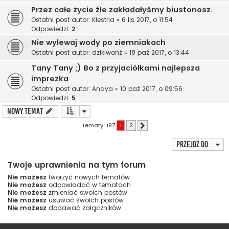
Przez całe życie źle zakładałyśmy biustonosz.
Ostatni post autor:
Kłestria
«
6 lis 2017, o 11:54
Odpowiedzi:
2
Nie wylewaj wody po ziemniakach
Ostatni post autor:
dzikiwonż
«
18 paź 2017, o 13:44
Tany Tany ;) Bo z przyjaciółkami najlepsza
imprezka
Ostatni post autor:
Anaya
«
10 paź 2017, o 09:56
Odpowiedzi:
5
NOWY TEMAT
Tematy: 197
1
2
Następna
Przejdź do
Twoje uprawnienia na tym forum
Nie możesz
tworzyć nowych tematów
Nie możesz
odpowiadać w tematach
Nie możesz
zmieniać swoich postów
Nie możesz
usuwać swoich postów
Nie możesz
dodawać załączników