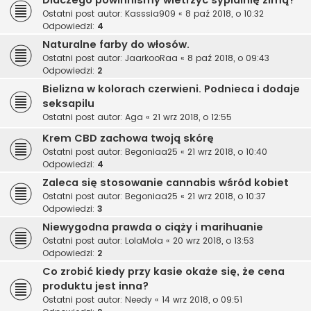
Dlaczego powinniśmy wietrzyć sypialnię zimą?
Ostatni post autor:
Kasssia909
«
8 paź 2018, o 10:32
Odpowiedzi:
4
Naturalne farby do włosów.
Ostatni post autor:
JaarkooRaa
«
8 paź 2018, o 09:43
Odpowiedzi:
2
Bielizna w kolorach czerwieni. Podnieca i dodaje
seksapilu
Ostatni post autor:
Aga
«
21 wrz 2018, o 12:55
Krem CBD zachowa twoją skórę
Ostatni post autor:
Begoniaa25
«
21 wrz 2018, o 10:40
Odpowiedzi:
4
Zaleca się stosowanie cannabis wśród kobiet
Ostatni post autor:
Begoniaa25
«
21 wrz 2018, o 10:37
Odpowiedzi:
3
Niewygodna prawda o ciąży i marihuanie
Ostatni post autor:
LolaMola
«
20 wrz 2018, o 13:53
Odpowiedzi:
2
Co zrobić kiedy przy kasie okaże się, że cena
produktu jest inna?
Ostatni post autor:
Needy
«
14 wrz 2018, o 09:51