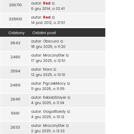
autor:
Red
290710
6 gru 2014, o 02:41
autor:
Red
328610
14 paź 2012, o 21:51
Odsłony
Ostatni post
autor:
Obscura
3843
18 gru 2025, o 11:20
autor:
MrocznyEter
2460
17 gru 2025, o 12:51
autor:
Naro
2594
12 gru 2025, o 13:10
autor:
PączekMocy
2489
11 gru 2025, o 11:05
autor:
KebabSlayer
2640
4 gru 2025, o 11:34
autor:
Gaga8Leidy
5691
4 gru 2025, o 10:12
autor:
MrocznyEter
2633
2 gru 2025, o 13:23