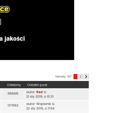
Tematy: 197
1
2
Następna
Odsłony
Ostatni post
autor:
Red
118868
21 sty 2019, o 10:31
autor:
Wojownik
137062
22 sty 2019, o 11:54