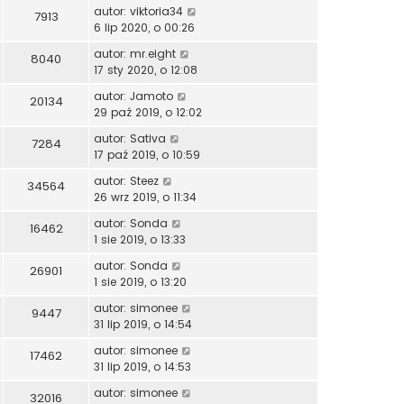
autor:
viktoria34
7913
6 lip 2020, o 00:26
autor:
mr.eight
8040
17 sty 2020, o 12:08
autor:
Jamoto
20134
29 paź 2019, o 12:02
autor:
Sativa
7284
17 paź 2019, o 10:59
autor:
Steez
34564
26 wrz 2019, o 11:34
autor:
Sonda
16462
1 sie 2019, o 13:33
autor:
Sonda
26901
1 sie 2019, o 13:20
autor:
simonee
9447
31 lip 2019, o 14:54
autor:
simonee
17462
31 lip 2019, o 14:53
autor:
simonee
32016