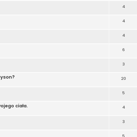
4
4
4
6
3
Dyson?
20
5
jego ciała.
4
3
5