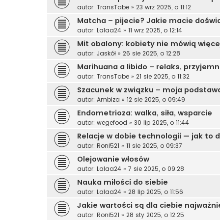
autor:
TransTabe
»
23 wrz 2025, o 11:12
Matcha – pijecie? Jakie macie doświ
autor:
Lalaa24
»
11 wrz 2025, o 12:14
Mit obalony: kobiety nie mówią więcej
autor:
Jaskół
»
26 sie 2025, o 12:28
Marihuana a libido – relaks, przyjem
autor:
TransTabe
»
21 sie 2025, o 11:32
Szacunek w związku – moja podstawa
autor:
Ambiza
»
12 sie 2025, o 09:49
Endometrioza: walka, siła, wsparcie
autor:
wegefood
»
30 lip 2025, o 11:44
Relacje w dobie technologii — jak to
autor:
Roni521
»
11 sie 2025, o 09:37
Olejowanie włosów
autor:
Lalaa24
»
7 sie 2025, o 09:28
Nauka miłości do siebie
autor:
Lalaa24
»
28 lip 2025, o 11:56
Jakie wartości są dla ciebie najważni
autor:
Roni521
»
28 sty 2025, o 12:25