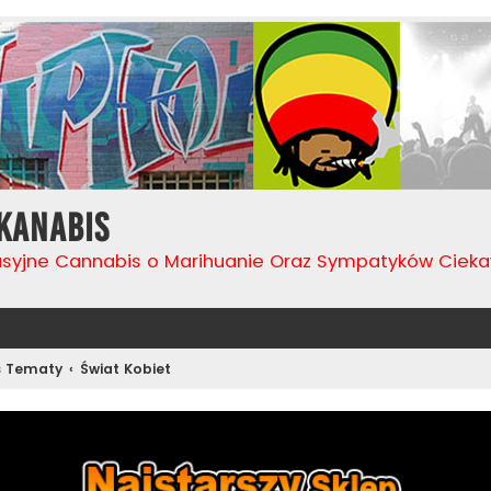
Kanabis
usyjne Cannabis o Marihuanie Oraz Sympatyków Cie
s Tematy
Świat Kobiet