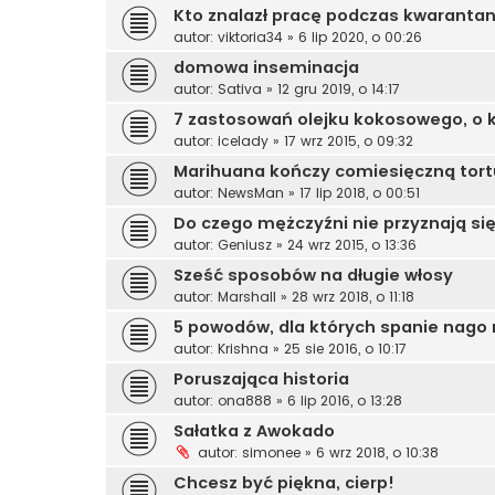
Kto znalazł pracę podczas kwaranta
autor:
viktoria34
»
6 lip 2020, o 00:26
domowa inseminacja
autor:
Sativa
»
12 gru 2019, o 14:17
7 zastosowań olejku kokosowego, o k
autor:
icelady
»
17 wrz 2015, o 09:32
Marihuana kończy comiesięczną tort
autor:
NewsMan
»
17 lip 2018, o 00:51
Do czego mężczyźni nie przyznają s
autor:
Geniusz
»
24 wrz 2015, o 13:36
Sześć sposobów na długie włosy
autor:
Marshall
»
28 wrz 2018, o 11:18
5 powodów, dla których spanie nago
autor:
Krishna
»
25 sie 2016, o 10:17
Poruszająca historia
autor:
ona888
»
6 lip 2016, o 13:28
Sałatka z Awokado
autor:
simonee
»
6 wrz 2018, o 10:38
Chcesz być piękna, cierp!