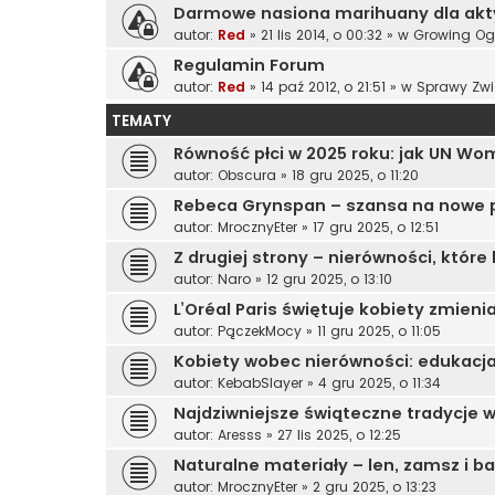
Darmowe nasiona marihuany dla ak
autor:
Red
»
21 lis 2014, o 00:32
» w
Growing Og
Regulamin Forum
autor:
Red
»
14 paź 2012, o 21:51
» w
Sprawy Zwi
TEMATY
Równość płci w 2025 roku: jak UN Wo
autor:
Obscura
»
18 gru 2025, o 11:20
Rebeca Grynspan – szansa na nowe 
autor:
MrocznyEter
»
17 gru 2025, o 12:51
Z drugiej strony – nierówności, które
autor:
Naro
»
12 gru 2025, o 13:10
L’Oréal Paris świętuje kobiety zmien
autor:
PączekMocy
»
11 gru 2025, o 11:05
Kobiety wobec nierówności: edukacja
autor:
KebabSlayer
»
4 gru 2025, o 11:34
Najdziwniejsze świąteczne tradycje 
autor:
Aresss
»
27 lis 2025, o 12:25
Naturalne materiały – len, zamsz i 
autor:
MrocznyEter
»
2 gru 2025, o 13:23