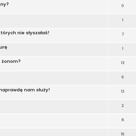
nny?
0
1
tórych nie słyszałaś!
7
urę
1
ię żonom?
13
6
 naprawdę nam służy!
12
2
8
15