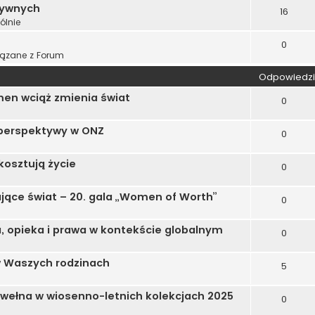
tywnych
16
ólnie
0
ązane z Forum
Odpowiedzi
men wciąż zmienia świat
0
perspektywy w ONZ
0
 kosztują życie
0
iające świat – 20. gala „Women of Worth”
0
, opieka i prawa w kontekście globalnym
0
w Waszych rodzinach
5
bawełna w wiosenno-letnich kolekcjach 2025
0