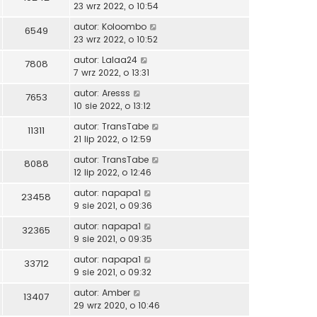
23 wrz 2022, o 10:54
autor:
Koloombo
6549
23 wrz 2022, o 10:52
autor:
Lalaa24
7808
7 wrz 2022, o 13:31
autor:
Aresss
7653
10 sie 2022, o 13:12
autor:
TransTabe
11311
21 lip 2022, o 12:59
autor:
TransTabe
8088
12 lip 2022, o 12:46
autor:
napapa1
23458
9 sie 2021, o 09:36
autor:
napapa1
32365
9 sie 2021, o 09:35
autor:
napapa1
33712
9 sie 2021, o 09:32
autor:
Amber
13407
29 wrz 2020, o 10:46