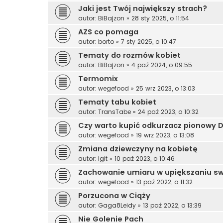
Jaki jest Twój największy strach?
autor:
BiBajzon
»
28 sty 2025, o 11:54
AZS co pomaga
autor:
borto
»
7 sty 2025, o 10:47
Tematy do rozmów kobiet
autor:
BiBajzon
»
4 paź 2024, o 09:55
Termomix
autor:
wegefood
»
25 wrz 2023, o 13:03
Tematy tabu kobiet
autor:
TransTabe
»
24 paź 2023, o 10:32
Czy warto kupić odkurzacz pionowy 
autor:
wegefood
»
19 wrz 2023, o 13:08
Zmiana dziewczyny na kobietę
autor:
Igit
»
10 paź 2023, o 10:46
Zachowanie umiaru w upiększaniu swo
autor:
wegefood
»
13 paź 2022, o 11:32
Porzucona w Ciąży
autor:
Gaga8Leidy
»
13 paź 2022, o 13:39
Nie Golenie Pach