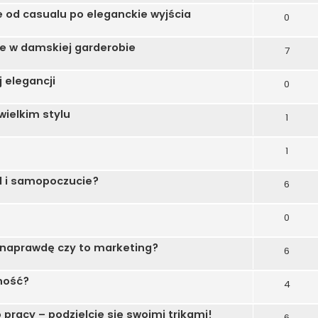
je od casualu po eleganckie wyjścia
0
e w damskiej garderobie
7
j elegancji
0
wielkim stylu
1
1
l i samopoczucie?
6
0
a naprawdę czy to marketing?
6
nność?
4
pracy – podzielcie się swoimi trikami!
6