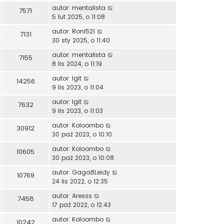
autor:
mentalista
7571
5 lut 2025, o 11:08
autor:
Roni521
7131
30 sty 2025, o 11:40
autor:
mentalista
7155
8 lis 2024, o 11:19
autor:
Igit
14256
9 lis 2023, o 11:04
autor:
Igit
7632
9 lis 2023, o 11:03
autor:
Koloombo
30912
30 paź 2023, o 10:10
autor:
Koloombo
10605
30 paź 2023, o 10:08
autor:
Gaga8Leidy
10769
24 lis 2022, o 12:35
autor:
Aresss
7458
17 paź 2022, o 12:43
autor:
Koloombo
10242