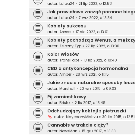
autor:
Lalaa24
»
21 lip 2022, o 12:58
Jak prawidłowo zacząć poranne bieg
autor:
Lalaa24
»
7 wrz 2022, o 13:34
Kobiety sukcesu
autor:
Aresss
»
17 sie 2022, o 13:01
Kobiety pochodzą z Wenus, a mężczy
autor:
Żelazny Typ
»
27 lip 2022, o 13:30
Kolor Włosów
autor:
TransTabe
»
13 lip 2022, o 10:40
CBD a antykoncepcja hormonalna
autor:
Amber
»
28 wrz 2021, o 11:15
Jakie znacie naturalne sposoby lecze
autor:
Marshall
»
20 wrz 2018, o 09:03
Pij zamiast kawy
autor:
Bristol
»
2 lis 2017, o 13:48
Odchudzający koktajl z pietruszki
autor:
NayebanyMistrzu
»
30 lip 2015, o 12:51
Cannabis w trakcie ciąży?
autor:
NewsMan
»
15 gru 2017, o 13:33