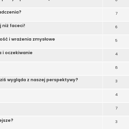
adczenia?
7
 niż faceci!
6
ność i wrażenia zmysłowe
5
 i oczekiwanie
4
8
 dziś wygląda z naszej perspektywy?
3
4
7
ejsze?
3