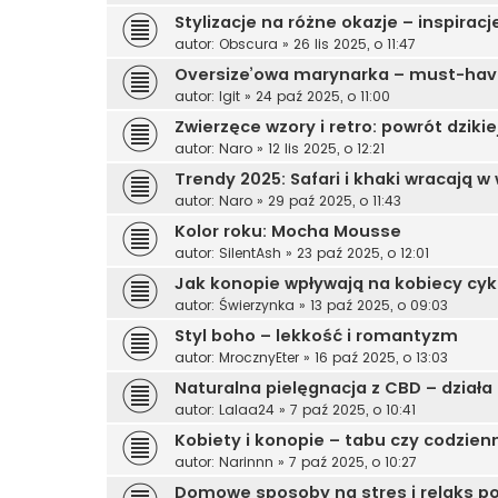
Stylizacje na różne okazje – inspirac
autor:
Obscura
»
26 lis 2025, o 11:47
Oversize’owa marynarka – must-hav
autor:
Igit
»
24 paź 2025, o 11:00
Zwierzęce wzory i retro: powrót dzikie
autor:
Naro
»
12 lis 2025, o 12:21
Trendy 2025: Safari i khaki wracają w 
autor:
Naro
»
29 paź 2025, o 11:43
Kolor roku: Mocha Mousse
autor:
SilentAsh
»
23 paź 2025, o 12:01
Jak konopie wpływają na kobiecy cyk
autor:
Świerzynka
»
13 paź 2025, o 09:03
Styl boho – lekkość i romantyzm
autor:
MrocznyEter
»
16 paź 2025, o 13:03
Naturalna pielęgnacja z CBD – dział
autor:
Lalaa24
»
7 paź 2025, o 10:41
Kobiety i konopie – tabu czy codzie
autor:
Narinnn
»
7 paź 2025, o 10:27
Domowe sposoby na stres i relaks po 