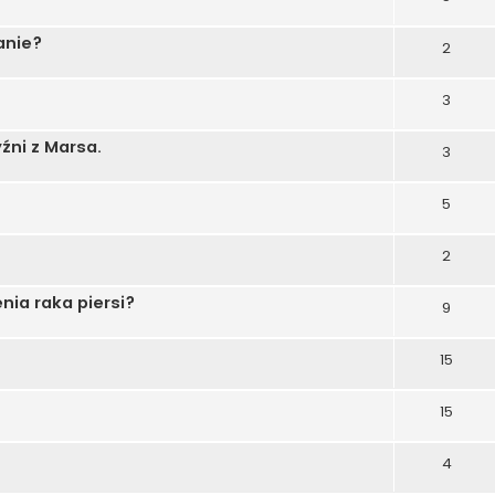
anie?
2
3
źni z Marsa.
3
5
2
nia raka piersi?
9
15
15
4