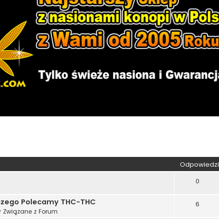
kiwanie zaawansowane
Odpowiedzi
0
aczego Polecamy THC-THC
6
 Związane z Forum