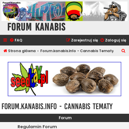
Forum Kanabis
FAQ
Zarejestruj się
Zaloguj się
S
Strona główna
Forum.kanabis.info - Cannabis Tematy
z
u
k
a
j
Forum.kanabis.info - Cannabis Tematy
Forum
Regulamin Forum