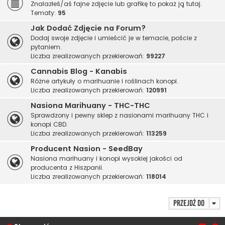
Znalazłeś/aś fajne zdjęcie lub grafikę to pokaż ją tutaj.
Tematy:
95
Jak Dodać Zdjęcie na Forum?
Dodaj swoje zdjęcie i umieścić je w temacie, poście z
pytaniem.
Liczba zrealizowanych przekierowań:
99227
Cannabis Blog - Kanabis
Różne artykuły o marihuanie i roślinach konopi.
Liczba zrealizowanych przekierowań:
120991
Nasiona Marihuany - THC-THC
Sprawdzony i pewny sklep z nasionami marihuany THC i
konopi CBD.
Liczba zrealizowanych przekierowań:
113259
Producent Nasion - SeedBay
Nasiona marihuany i konopi wysokiej jakości od
producenta z Hiszpanii.
Liczba zrealizowanych przekierowań:
118014
Przejdź do