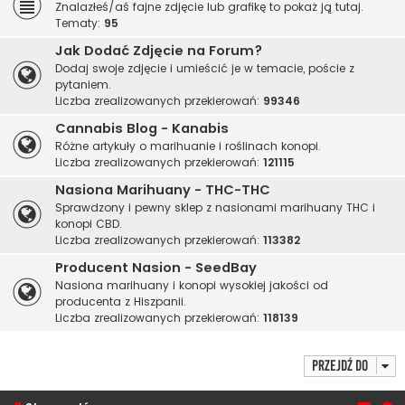
Znalazłeś/aś fajne zdjęcie lub grafikę to pokaż ją tutaj.
Tematy:
95
Jak Dodać Zdjęcie na Forum?
Dodaj swoje zdjęcie i umieścić je w temacie, poście z
pytaniem.
Liczba zrealizowanych przekierowań:
99346
Cannabis Blog - Kanabis
Różne artykuły o marihuanie i roślinach konopi.
Liczba zrealizowanych przekierowań:
121115
Nasiona Marihuany - THC-THC
Sprawdzony i pewny sklep z nasionami marihuany THC i
konopi CBD.
Liczba zrealizowanych przekierowań:
113382
Producent Nasion - SeedBay
Nasiona marihuany i konopi wysokiej jakości od
producenta z Hiszpanii.
Liczba zrealizowanych przekierowań:
118139
Przejdź do