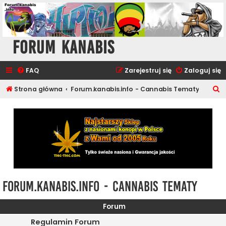
Forum Kanabis
FAQ
Zarejestruj się
Zaloguj się
S
Strona główna
Forum.kanabis.info - Cannabis Tematy
z
u
k
a
j
Forum.kanabis.info - Cannabis Tematy
Forum
Regulamin Forum