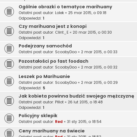
Ogólnie obrazki o tematyce marihuany
Ostatni post autor:
Lolek
«
25 mar 2015, o 09:18
Odpowiedzi:
1
Czy marihuana jest z konopi
Ostatni post autor:
Clint_E
«
20 mar 2015, o 00:30
Odpowiedzi:
1
Podejrzany samochód
Ostatni post autor:
ScoobyDoo
«
2 mar 2015, o 00:33
Pozostałości po fast foodach
Ostatni post autor:
ScoobyDoo
«
2 mar 2015, o 00:32
Leszek po Marihuanie
Ostatni post autor:
ScoobyDoo
«
2 mar 2015, o 00:29
Odpowiedzi:
5
Jak kobieta powinna budzić swojego mężczyznę
Ostatni post autor:
Pillot
«
26 lut 2015, o 18:48
Odpowiedzi:
1
Policyjny sklepik
Ostatni post autor:
Red
«
31 sty 2015, o 18:54
Ceny marihuany na świecie
Ostatni post autor:
Red
«
31 sty 2015, o 18:52