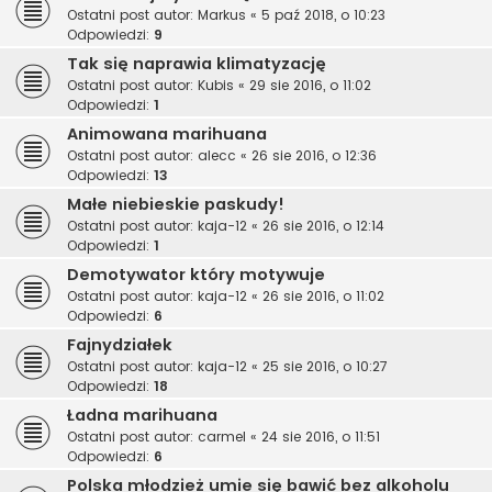
Ostatni post autor:
Markus
«
5 paź 2018, o 10:23
Odpowiedzi:
9
Tak się naprawia klimatyzację
Ostatni post autor:
Kubis
«
29 sie 2016, o 11:02
Odpowiedzi:
1
Animowana marihuana
Ostatni post autor:
alecc
«
26 sie 2016, o 12:36
Odpowiedzi:
13
Małe niebieskie paskudy!
Ostatni post autor:
kaja-12
«
26 sie 2016, o 12:14
Odpowiedzi:
1
Demotywator który motywuje
Ostatni post autor:
kaja-12
«
26 sie 2016, o 11:02
Odpowiedzi:
6
Fajnydziałek
Ostatni post autor:
kaja-12
«
25 sie 2016, o 10:27
Odpowiedzi:
18
Ładna marihuana
Ostatni post autor:
carmel
«
24 sie 2016, o 11:51
Odpowiedzi:
6
Polska młodzież umie się bawić bez alkoholu