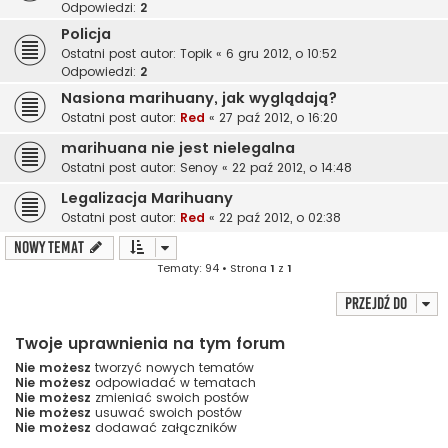
Odpowiedzi:
2
Policja
Ostatni post autor:
Topik
«
6 gru 2012, o 10:52
Odpowiedzi:
2
Nasiona marihuany, jak wyglądają?
Ostatni post autor:
Red
«
27 paź 2012, o 16:20
marihuana nie jest nielegalna
Ostatni post autor:
Senoy
«
22 paź 2012, o 14:48
Legalizacja Marihuany
Ostatni post autor:
Red
«
22 paź 2012, o 02:38
NOWY TEMAT
Tematy: 94 • Strona
1
z
1
Przejdź do
Twoje uprawnienia na tym forum
Nie możesz
tworzyć nowych tematów
Nie możesz
odpowiadać w tematach
Nie możesz
zmieniać swoich postów
Nie możesz
usuwać swoich postów
Nie możesz
dodawać załączników