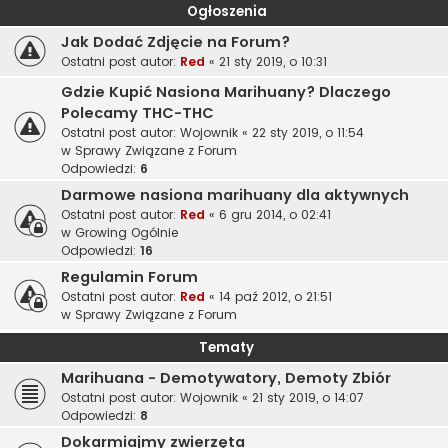
Ogłoszenia
Jak Dodać Zdjęcie na Forum?
Ostatni post autor:
Red
«
21 sty 2019, o 10:31
Gdzie Kupić Nasiona Marihuany? Dlaczego
Polecamy THC-THC
Ostatni post autor:
Wojownik
«
22 sty 2019, o 11:54
w
Sprawy Związane z Forum
Odpowiedzi:
6
Darmowe nasiona marihuany dla aktywnych
Ostatni post autor:
Red
«
6 gru 2014, o 02:41
w
Growing Ogólnie
Odpowiedzi:
16
Regulamin Forum
Ostatni post autor:
Red
«
14 paź 2012, o 21:51
w
Sprawy Związane z Forum
Tematy
Marihuana - Demotywatory, Demoty Zbiór
Ostatni post autor:
Wojownik
«
21 sty 2019, o 14:07
Odpowiedzi:
8
Dokarmiajmy zwierzęta