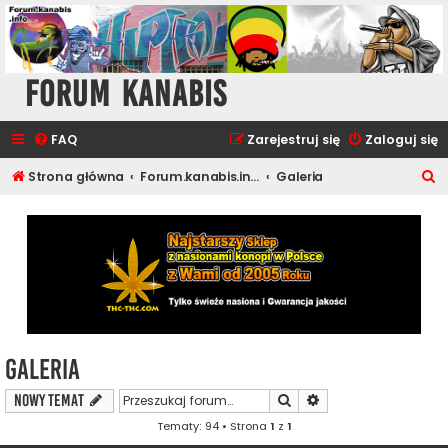
Forum Kanabis
FAQ
Zarejestruj się
Zaloguj się
S
Strona główna
Forum.kanabis.info - Cannabis Tematy
Galeria
z
u
k
a
j
Galeria
Szukaj
Wyszukiwanie zaawa
NOWY TEMAT
Tematy: 94 • Strona
1
z
1