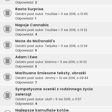
Odpowiedzi:
2
Rasta Surprise
Ostatni post autor:
YouStee
«
11 sie 2016, o 13:45
Odpowiedzi:
1
Napoje Cannabis
Ostatni post autor:
YouStee
«
11 sie 2016, o 13:32
Odpowiedzi:
4
Może do McDonald's
Ostatni post autor:
TeQuilla
«
11 sie 2016, o 12:34
Odpowiedzi:
5
Adam i Ewa
Ostatni post autor:
Krishna
«
11 sie 2016, o 10:32
Odpowiedzi:
3
Marihuana śmieszne teksty, obrazki
Ostatni post autor:
Jimmy
«
10 sie 2016, o 09:44
Odpowiedzi:
7
Sympatyczne scenki z rodzinnego życia
zwierząt
Ostatni post autor:
ola11
«
9 sie 2016, o 11:57
Odpowiedzi:
4
Najlepsze kamuflaże kotów.