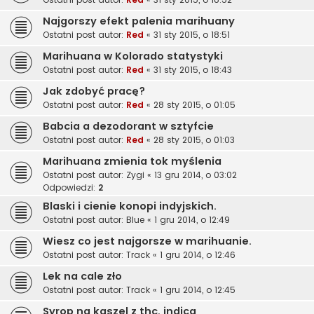
Najgorszy efekt palenia marihuany
Ostatni post autor:
Red
«
31 sty 2015, o 18:51
Marihuana w Kolorado statystyki
Ostatni post autor:
Red
«
31 sty 2015, o 18:43
Jak zdobyć pracę?
Ostatni post autor:
Red
«
28 sty 2015, o 01:05
Babcia a dezodorant w sztyfcie
Ostatni post autor:
Red
«
28 sty 2015, o 01:03
Marihuana zmienia tok myślenia
Ostatni post autor:
Zygi
«
13 gru 2014, o 03:02
Odpowiedzi:
2
Blaski i cienie konopi indyjskich.
Ostatni post autor:
Blue
«
1 gru 2014, o 12:49
Wiesz co jest najgorsze w marihuanie.
Ostatni post autor:
Track
«
1 gru 2014, o 12:46
Lek na cale zło
Ostatni post autor:
Track
«
1 gru 2014, o 12:45
Syrop na kaszel z thc, indica