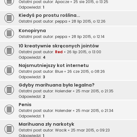
Ostatni post autor:
Apacze
«
25 sie 2015, o 13:25
Odpowiedzi:
1
Kiedyś po prostu roślina...
Ostatni post autor:
peppa
«
28 lip 2015, o 12:26
Konopiryna
Ostatni post autor:
peppa
«
28 lip 2015, o 12:14
10 kreatywnie skręconych jointów
Ostatni post autor:
Red
«
26 lip 2015, o 13:00
Odpowiedzi:
4
Najsmutniejszy kot internetu
Ostatni post autor:
Blue
«
26 cze 2015, o 08:26
Odpowiedzi:
3
Gdyby marihuana była legalna?
Ostatni post autor:
Holender
«
25 mar 2015, o 21:35
Odpowiedzi:
2
Penis
Ostatni post autor:
Holender
«
25 mar 2015, o 21:34
Odpowiedzi:
1
Marihuana zły narkotyk
Ostatni post autor:
Wacik
«
25 mar 2015, o 09:23
Odpowiedzi:
1