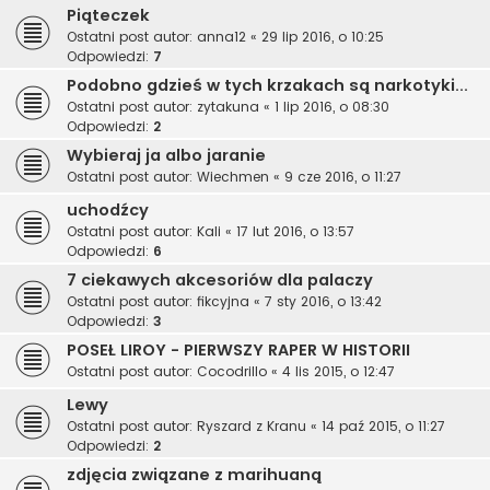
Piąteczek
Ostatni post autor:
anna12
«
29 lip 2016, o 10:25
Odpowiedzi:
7
Podobno gdzieś w tych krzakach są narkotyki...
Ostatni post autor:
zytakuna
«
1 lip 2016, o 08:30
Odpowiedzi:
2
Wybieraj ja albo jaranie
Ostatni post autor:
Wiechmen
«
9 cze 2016, o 11:27
uchodźcy
Ostatni post autor:
Kali
«
17 lut 2016, o 13:57
Odpowiedzi:
6
7 ciekawych akcesoriów dla palaczy
Ostatni post autor:
fikcyjna
«
7 sty 2016, o 13:42
Odpowiedzi:
3
POSEŁ LIROY - PIERWSZY RAPER W HISTORII
Ostatni post autor:
Cocodrillo
«
4 lis 2015, o 12:47
Lewy
Ostatni post autor:
Ryszard z Kranu
«
14 paź 2015, o 11:27
Odpowiedzi:
2
zdjęcia związane z marihuaną