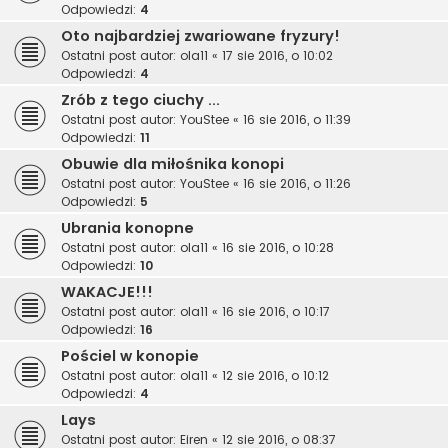
Odpowiedzi:
4
Oto najbardziej zwariowane fryzury!
Ostatni post autor:
ola11
«
17 sie 2016, o 10:02
Odpowiedzi:
4
Zrób z tego ciuchy ...
Ostatni post autor:
YouStee
«
16 sie 2016, o 11:39
Odpowiedzi:
11
Obuwie dla miłośnika konopi
Ostatni post autor:
YouStee
«
16 sie 2016, o 11:26
Odpowiedzi:
5
Ubrania konopne
Ostatni post autor:
ola11
«
16 sie 2016, o 10:28
Odpowiedzi:
10
WAKACJE!!!
Ostatni post autor:
ola11
«
16 sie 2016, o 10:17
Odpowiedzi:
16
Pościel w konopie
Ostatni post autor:
ola11
«
12 sie 2016, o 10:12
Odpowiedzi:
4
Lays
Ostatni post autor:
Eiren
«
12 sie 2016, o 08:37