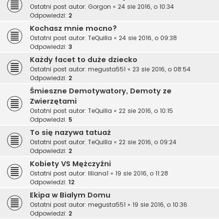
Ostatni post autor:
Gorgon
«
24 sie 2016, o 10:34
Odpowiedzi:
2
Kochasz mnie mocno?
Ostatni post autor:
TeQuilla
«
24 sie 2016, o 09:38
Odpowiedzi:
3
Każdy facet to duże dziecko
Ostatni post autor:
megusta551
«
23 sie 2016, o 08:54
Odpowiedzi:
2
Śmieszne Demotywatory, Demoty ze
Zwierzętami
Ostatni post autor:
TeQuilla
«
22 sie 2016, o 10:15
Odpowiedzi:
5
To się nazywa tatuaż
Ostatni post autor:
TeQuilla
«
22 sie 2016, o 09:24
Odpowiedzi:
2
Kobiety VS Mężczyźni
Ostatni post autor:
liliana1
«
19 sie 2016, o 11:28
Odpowiedzi:
12
Ekipa w Bialym Domu
Ostatni post autor:
megusta551
«
19 sie 2016, o 10:36
Odpowiedzi:
2