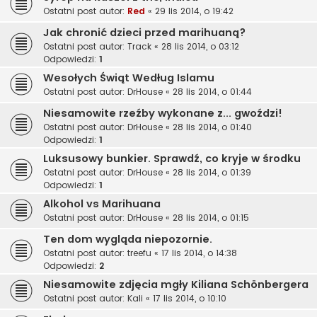
Ostatni post autor:
Red
«
29 lis 2014, o 19:42
Jak chronić dzieci przed marihuaną?
Ostatni post autor:
Track
«
28 lis 2014, o 03:12
Odpowiedzi:
1
Wesołych Świąt Według Islamu
Ostatni post autor:
DrHouse
«
28 lis 2014, o 01:44
Niesamowite rzeźby wykonane z... gwoździ!
Ostatni post autor:
DrHouse
«
28 lis 2014, o 01:40
Odpowiedzi:
1
Luksusowy bunkier. Sprawdź, co kryje w środku
Ostatni post autor:
DrHouse
«
28 lis 2014, o 01:39
Odpowiedzi:
1
Alkohol vs Marihuana
Ostatni post autor:
DrHouse
«
28 lis 2014, o 01:15
Ten dom wygląda niepozornie.
Ostatni post autor:
treefu
«
17 lis 2014, o 14:38
Odpowiedzi:
2
Niesamowite zdjęcia mgły Kiliana Schönbergera
Ostatni post autor:
Kali
«
17 lis 2014, o 10:10