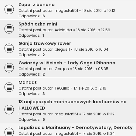
Zapal z banana
Ostatni post autor:
megusta551
«
19 sie 2016, o 10:12
Odpowiedzi:
6
Spódniczka mini
Ostatni post autor:
Adelajda
«
18 sie 2016, o 12:56
Odpowiedzi:
1
Ganjo trawkowy rower
Ostatni post autor:
piegus11
«
18 sie 2016, o 10:04
Odpowiedzi:
2
Gwiazdy w liściach – Lady Gaga i Rihanna
Ostatni post autor:
Gorgon
«
18 sie 2016, o 08:35
Odpowiedzi:
2
Mandat
Ostatni post autor:
TeQuilla
«
17 sie 2016, o 12:16
Odpowiedzi:
3
13 najlepszych marihuanowych kostiumów na
HALLOWEED
Ostatni post autor:
megusta551
«
17 sie 2016, o 11:32
Odpowiedzi:
6
Legalizacja Marihuany - Demotywatory, Demoty
Ostatni post autor:
megusta551
«
17 sie 2016, o 11:24