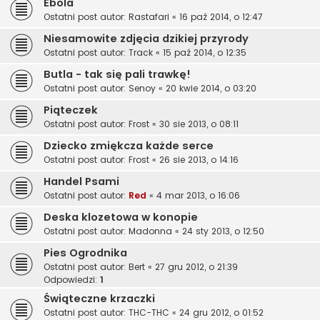
Ebola
Ostatni post autor:
Rastafari
«
16 paź 2014, o 12:47
Niesamowite zdjęcia dzikiej przyrody
Ostatni post autor:
Track
«
15 paź 2014, o 12:35
Butla - tak się pali trawkę!
Ostatni post autor:
Senoy
«
20 kwie 2014, o 03:20
Piąteczek
Ostatni post autor:
Frost
«
30 sie 2013, o 08:11
Dziecko zmiękcza każde serce
Ostatni post autor:
Frost
«
26 sie 2013, o 14:16
Handel Psami
Ostatni post autor:
Red
«
4 mar 2013, o 16:06
Deska klozetowa w konopie
Ostatni post autor:
Madonna
«
24 sty 2013, o 12:50
Pies Ogrodnika
Ostatni post autor:
Bert
«
27 gru 2012, o 21:39
Odpowiedzi:
1
Świąteczne krzaczki
Ostatni post autor:
THC-THC
«
24 gru 2012, o 01:52