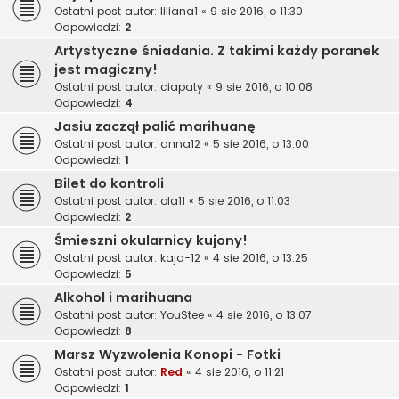
Ostatni post autor:
liliana1
«
9 sie 2016, o 11:30
Odpowiedzi:
2
Artystyczne śniadania. Z takimi każdy poranek
jest magiczny!
Ostatni post autor:
ciapaty
«
9 sie 2016, o 10:08
Odpowiedzi:
4
Jasiu zaczął palić marihuanę
Ostatni post autor:
anna12
«
5 sie 2016, o 13:00
Odpowiedzi:
1
Bilet do kontroli
Ostatni post autor:
ola11
«
5 sie 2016, o 11:03
Odpowiedzi:
2
Śmieszni okularnicy kujony!
Ostatni post autor:
kaja-12
«
4 sie 2016, o 13:25
Odpowiedzi:
5
Alkohol i marihuana
Ostatni post autor:
YouStee
«
4 sie 2016, o 13:07
Odpowiedzi:
8
Marsz Wyzwolenia Konopi - Fotki
Ostatni post autor:
Red
«
4 sie 2016, o 11:21
Odpowiedzi:
1