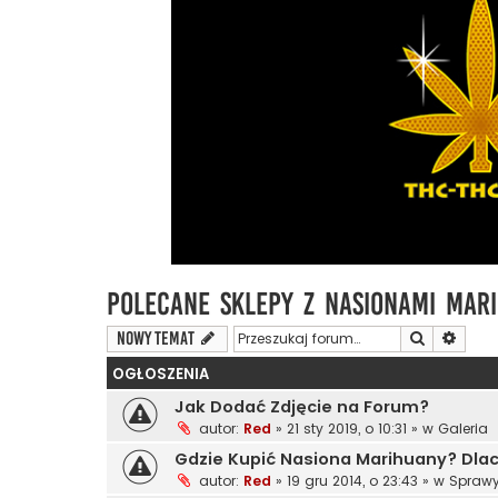
Polecane Sklepy z Nasionami Mar
Szukaj
Wyszu
NOWY TEMAT
OGŁOSZENIA
Jak Dodać Zdjęcie na Forum?
autor:
Red
»
21 sty 2019, o 10:31
» w
Galeria
Gdzie Kupić Nasiona Marihuany? Dl
autor:
Red
»
19 gru 2014, o 23:43
» w
Sprawy