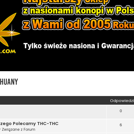
ihuany
kiwanie zaawansowane
Odpowiedzi
0
aczego Polecamy THC-THC
6
 Związane z Forum