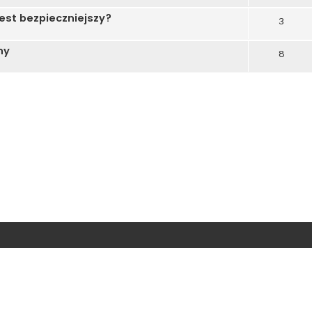
est bezpieczniejszy?
3
ny
8