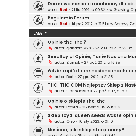
Darmowe nasiona marihuany dla ak
autor:
Red
»
21 lis 2014, o 00:32
» w
Growing Og
Regulamin Forum
autor:
Red
»
14 paź 2012, o 21:51
» w
Sprawy Zwi
TEMATY
Opinie thc-thc ?
autor:
gandzia1990
»
24 cze 2014, o 23:02
SeedBay.pl Opinie, Tanie Nasiona Mar
autor:
Ziomek
»
27 paź 2012, o 16:35
Gdzie kupić dobre nasiona marihuan
autor:
Bert
»
27 gru 2012, o 21:38
THC-THC.COM Najlepszy Sklep z Nas
autor:
Cannabista
»
27 paź 2012, o 15:21
Opinie o sklepie thc-thc
autor:
Presta
»
25 kwie 2015, o 15:56
Sklep royal queen seeds wasze opini
autor:
Gizo
»
16 sty 2023, o 01:16
Nasiona, jaki sklep stacjonarny?
autor:
Wyklęty
»
28 gru 2015, o 00:44