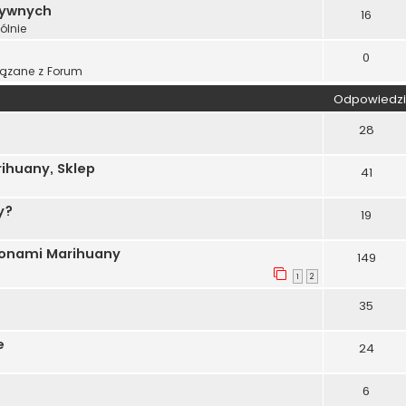
tywnych
16
ólnie
0
ązane z Forum
Odpowiedzi
28
ihuany, Sklep
41
y?
19
ionami Marihuany
149
1
2
35
e
24
6