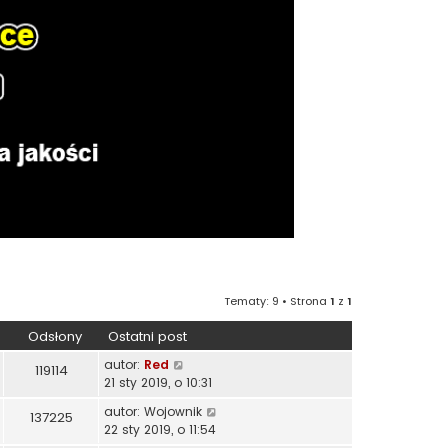
Tematy: 9 • Strona
1
z
1
Odsłony
Ostatni post
autor:
Red
119114
21 sty 2019, o 10:31
autor:
Wojownik
137225
22 sty 2019, o 11:54