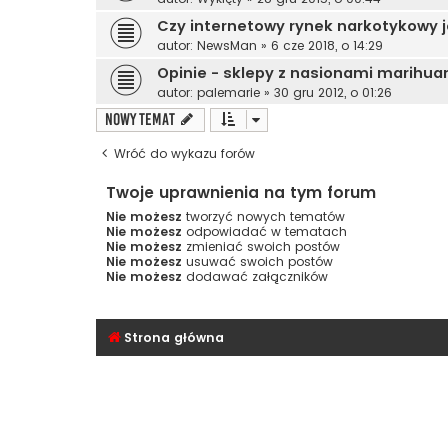
Czy internetowy rynek narkotykowy j
autor:
NewsMan
»
6 cze 2018, o 14:29
Opinie - sklepy z nasionami marihua
autor:
palemarie
»
30 gru 2012, o 01:26
NOWY TEMAT
Wróć do wykazu forów
Twoje uprawnienia na tym forum
Nie możesz
tworzyć nowych tematów
Nie możesz
odpowiadać w tematach
Nie możesz
zmieniać swoich postów
Nie możesz
usuwać swoich postów
Nie możesz
dodawać załączników
Strona główna