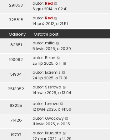
autor:
Red
291053
6 gru 2014, o 02:41
autor:
Red
328818
14 paź 2012, o 21:51
Odsłony
Ostatni post
autor:
milla
83651
5 kwie 2026, o 20:30
autor:
Bizon
100062
25 lip 2025, o 11:19
autor:
Extremis
51904
24 lip 2025, o 17:01
autor:
Szefowa
2513952
14 kwie 2025, o 13:04
autor:
Lenovo
93225
12 kwie 2025, o 14:58
autor:
Owocowy
71428
11 kwie 2025, o 20:15
autor:
Krucjata
19707
22 mar 2022, o 14:29