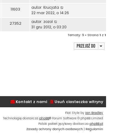
autor:
Krucjata
11603
22 mar 2022, o 14:26
autor:
zozol
27352
31 gru 2012, o 03:20
Tematy: 9 • Strona
1
z
1
Przejdź do
Kontakt z nami
Usuń ciasteczka witryny
Flat Style by
Ian Bradley
Technologię dostarcza
phpBB
® Forum Software © phpBB Limited
Polski pakiet językowy dostarcza
phpBB.pl
Zasady ochrony danych osobowych
|
Regulamin