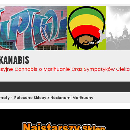
Kanabis
usyjne Cannabis o Marihuanie Oraz Sympatyków Cie
ematy
Polecane Sklepy z Nasionami Marihuany