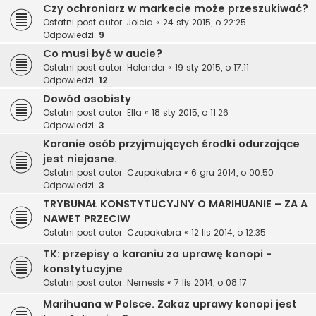
Czy ochroniarz w markecie może przeszukiwać?
Ostatni post autor:
Jolcia
«
24 sty 2015, o 22:25
Odpowiedzi:
9
Co musi być w aucie?
Ostatni post autor:
Holender
«
19 sty 2015, o 17:11
Odpowiedzi:
12
Dowód osobisty
Ostatni post autor:
Ella
«
18 sty 2015, o 11:26
Odpowiedzi:
3
Karanie osób przyjmujących środki odurzające
jest niejasne.
Ostatni post autor:
Czupakabra
«
6 gru 2014, o 00:50
Odpowiedzi:
3
TRYBUNAŁ KONSTYTUCYJNY O MARIHUANIE – ZA A
NAWET PRZECIW
Ostatni post autor:
Czupakabra
«
12 lis 2014, o 12:35
TK: przepisy o karaniu za uprawę konopi -
konstytucyjne
Ostatni post autor:
Nemesis
«
7 lis 2014, o 08:17
Marihuana w Polsce. Zakaz uprawy konopi jest