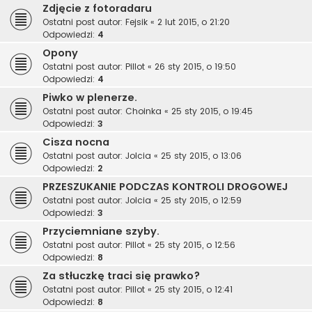
Zdjęcie z fotoradaru
Ostatni post autor:
Fejsik
«
2 lut 2015, o 21:20
Odpowiedzi:
4
Opony
Ostatni post autor:
Pillot
«
26 sty 2015, o 19:50
Odpowiedzi:
4
Piwko w plenerze.
Ostatni post autor:
Choinka
«
25 sty 2015, o 19:45
Odpowiedzi:
3
Cisza nocna
Ostatni post autor:
Jolcia
«
25 sty 2015, o 13:06
Odpowiedzi:
2
PRZESZUKANIE PODCZAS KONTROLI DROGOWEJ
Ostatni post autor:
Jolcia
«
25 sty 2015, o 12:59
Odpowiedzi:
3
Przyciemniane szyby.
Ostatni post autor:
Pillot
«
25 sty 2015, o 12:56
Odpowiedzi:
8
Za stłuczkę traci się prawko?
Ostatni post autor:
Pillot
«
25 sty 2015, o 12:41
Odpowiedzi:
8