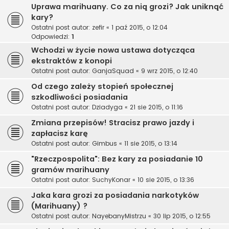
Uprawa marihuany. Co za nią grozi? Jak uniknąć
kary?
Ostatni post autor:
zefir
«
1 paź 2015, o 12:04
Odpowiedzi:
1
Wchodzi w życie nowa ustawa dotycząca
ekstraktów z konopi
Ostatni post autor:
GanjaSquad
«
9 wrz 2015, o 12:40
Od czego zależy stopień społecznej
szkodliwości posiadania
Ostatni post autor:
Dziadyga
«
21 sie 2015, o 11:16
Zmiana przepisów! Stracisz prawo jazdy i
zapłacisz karę
Ostatni post autor:
Gimbus
«
11 sie 2015, o 13:14
"Rzeczpospolita": Bez kary za posiadanie 10
gramów marihuany
Ostatni post autor:
SuchyKonar
«
10 sie 2015, o 13:36
Jaka kara grozi za posiadania narkotyków
(Marihuany) ?
Ostatni post autor:
NayebanyMistrzu
«
30 lip 2015, o 12:55