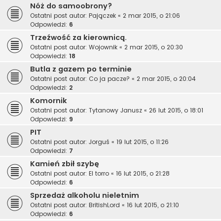
Nóż do samoobrony?
Ostatni post autor:
Pajączek
«
2 mar 2015, o 21:06
Odpowiedzi:
6
Trzeźwość za kierownicą.
Ostatni post autor:
Wojownik
«
2 mar 2015, o 20:30
Odpowiedzi:
18
Butla z gazem po terminie
Ostatni post autor:
Co ja pacze?
«
2 mar 2015, o 20:04
Odpowiedzi:
2
Komornik
Ostatni post autor:
Tytanowy Janusz
«
26 lut 2015, o 18:01
Odpowiedzi:
9
PIT
Ostatni post autor:
Jorguś
«
19 lut 2015, o 11:26
Odpowiedzi:
7
Kamień zbił szybę
Ostatni post autor:
El torro
«
16 lut 2015, o 21:28
Odpowiedzi:
6
Sprzedaż alkoholu nieletnim
Ostatni post autor:
BritishLord
«
16 lut 2015, o 21:10
Odpowiedzi:
6