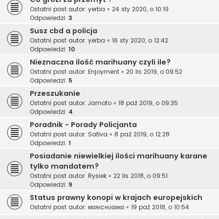
Ostatni post autor:
yerba
«
24 sty 2020, o 10:19
Odpowiedzi:
3
Susz cbd a policja
Ostatni post autor:
yerba
«
16 sty 2020, o 12:42
Odpowiedzi:
10
Nieznaczna ilość marihuany czyli ile?
Ostatni post autor:
Enjoyment
«
20 lis 2019, o 09:52
Odpowiedzi:
5
Przeszukanie
Ostatni post autor:
Jamoto
«
18 paź 2019, o 09:35
Odpowiedzi:
4
Poradnik - Porady Policjanta
Ostatni post autor:
Sativa
«
8 paź 2019, o 12:28
Odpowiedzi:
1
Posiadanie niewielkiej ilości marihuany karane
tylko mandatem?
Ostatni post autor:
Rysiek
«
22 lis 2018, o 09:51
Odpowiedzi:
9
Status prawny konopi w krajach europejskich
Ostatni post autor:
мαяι¢нυαикα
«
19 paź 2018, o 10:54