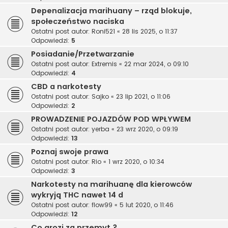
Depenalizacja marihuany – rząd blokuje,
społeczeństwo naciska
Ostatni post autor:
Roni521
«
28 lis 2025, o 11:37
Odpowiedzi:
5
Posiadanie/Przetwarzanie
Ostatni post autor:
Extremis
«
22 mar 2024, o 09:10
Odpowiedzi:
4
CBD a narkotesty
Ostatni post autor:
Sajko
«
23 lip 2021, o 11:06
Odpowiedzi:
2
PROWADZENIE POJAZDÓW POD WPŁYWEM
Ostatni post autor:
yerba
«
23 wrz 2020, o 09:19
Odpowiedzi:
13
Poznaj swoje prawa
Ostatni post autor:
Rio
«
1 wrz 2020, o 10:34
Odpowiedzi:
3
Narkotesty na marihuanę dla kierowców
wykryją THC nawet 14 d
Ostatni post autor:
flow99
«
5 lut 2020, o 11:46
Odpowiedzi:
12
Co grozi za przemyt ?