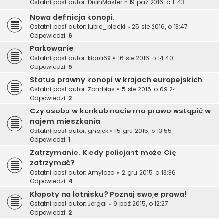
Ostatni post autor:
DrahMaster
«
19 paź 2016, o 11:43
Nowa definicja konopi.
Ostatni post autor:
lubie_placki
«
25 sie 2016, o 13:47
Odpowiedzi:
6
Parkowanie
Ostatni post autor:
kiara69
«
16 sie 2016, o 14:40
Odpowiedzi:
5
Status prawny konopi w krajach europejskich
Ostatni post autor:
Zombias
«
5 sie 2016, o 09:24
Odpowiedzi:
2
Czy osoba w konkubinacie ma prawo wstąpić w
najem mieszkania
Ostatni post autor:
gnojek
«
15 gru 2015, o 13:55
Odpowiedzi:
1
Zatrzymanie. Kiedy policjant może Cię
zatrzymać?
Ostatni post autor:
Amylaza
«
2 gru 2015, o 13:36
Odpowiedzi:
4
Kłopoty na lotnisku? Poznaj swoje prawa!
Ostatni post autor:
Jergal
«
9 paź 2015, o 12:27
Odpowiedzi:
2