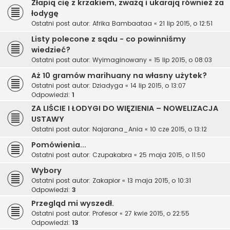
Złapią cię z krzakiem, zważą i ukarają również za
łodygę
Ostatni post autor:
Afrika Bambaataa
«
21 lip 2015, o 12:51
Listy polecone z sądu - co powinniśmy
wiedzieć?
Ostatni post autor:
Wyimaginowany
«
15 lip 2015, o 08:03
Aż 10 gramów marihuany na własny użytek?
Ostatni post autor:
Dziadyga
«
14 lip 2015, o 13:07
Odpowiedzi:
1
ZA LIŚCIE I ŁODYGI DO WIĘZIENIA – NOWELIZACJA
USTAWY
Ostatni post autor:
Najarana_Ania
«
10 cze 2015, o 13:12
Pomówienia...
Ostatni post autor:
Czupakabra
«
25 maja 2015, o 11:50
Wybory
Ostatni post autor:
Zakapior
«
13 maja 2015, o 10:31
Odpowiedzi:
3
Przegląd mi wyszedł.
Ostatni post autor:
Profesor
«
27 kwie 2015, o 22:55
Odpowiedzi:
13