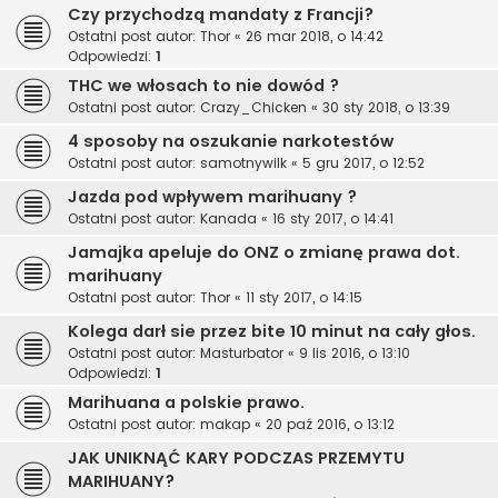
Czy przychodzą mandaty z Francji?
Ostatni post autor:
Thor
«
26 mar 2018, o 14:42
Odpowiedzi:
1
THC we włosach to nie dowód ?
Ostatni post autor:
Crazy_Chicken
«
30 sty 2018, o 13:39
4 sposoby na oszukanie narkotestów
Ostatni post autor:
samotnywilk
«
5 gru 2017, o 12:52
Jazda pod wpływem marihuany ?
Ostatni post autor:
Kanada
«
16 sty 2017, o 14:41
Jamajka apeluje do ONZ o zmianę prawa dot.
marihuany
Ostatni post autor:
Thor
«
11 sty 2017, o 14:15
Kolega darł sie przez bite 10 minut na cały głos.
Ostatni post autor:
Masturbator
«
9 lis 2016, o 13:10
Odpowiedzi:
1
Marihuana a polskie prawo.
Ostatni post autor:
makap
«
20 paź 2016, o 13:12
JAK UNIKNĄĆ KARY PODCZAS PRZEMYTU
MARIHUANY?