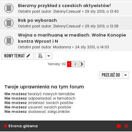
Bierzmy przykład z czeskich aktywistów!
Ostatni post autor:
ZielonyCzesuaf
«
29 sty 2013, o 13:40
Rok po wyborach
Ostatni post autor:
ZielonyCzesuaf
«
29 sty 2013, o 13:38
Wojna o marihuanę w mediach. Wolne Konopie
kontra Wprost i N
Ostatni post autor:
Madonna
«
24 sty 2013, o 14:03
NOWY TEMAT
Tematy: 112
1
2
Następna
Przejdź do
Twoje uprawnienia na tym forum
Nie możesz
tworzyć nowych tematów
Nie możesz
odpowiadać w tematach
Nie możesz
zmieniać swoich postów
Nie możesz
usuwać swoich postów
Nie możesz
dodawać załączników
Strona główna