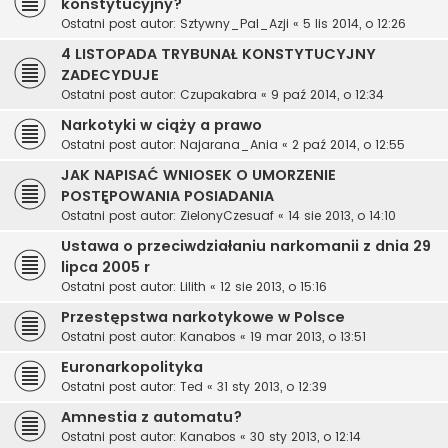
konstytucyjny?
Ostatni post autor:
Sztywny_Pal_Azji
«
5 lis 2014, o 12:26
4 LISTOPADA TRYBUNAŁ KONSTYTUCYJNY
ZADECYDUJE
Ostatni post autor:
Czupakabra
«
9 paź 2014, o 12:34
Narkotyki w ciąży a prawo
Ostatni post autor:
Najarana_Ania
«
2 paź 2014, o 12:55
JAK NAPISAĆ WNIOSEK O UMORZENIE
POSTĘPOWANIA POSIADANIA
Ostatni post autor:
ZielonyCzesuaf
«
14 sie 2013, o 14:10
Ustawa o przeciwdziałaniu narkomanii z dnia 29
lipca 2005 r
Ostatni post autor:
Lilith
«
12 sie 2013, o 15:16
Przestępstwa narkotykowe w Polsce
Ostatni post autor:
Kanabos
«
19 mar 2013, o 13:51
Euronarkopolityka
Ostatni post autor:
Ted
«
31 sty 2013, o 12:39
Amnestia z automatu?
Ostatni post autor:
Kanabos
«
30 sty 2013, o 12:14