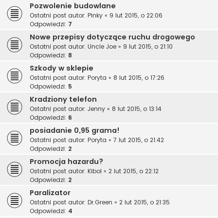
Pozwolenie budowlane
Ostatni post autor:
Pinky
«
9 lut 2015, o 22:06
Odpowiedzi:
7
Nowe przepisy dotyczące ruchu drogowego
Ostatni post autor:
Uncle Joe
«
9 lut 2015, o 21:10
Odpowiedzi:
8
Szkody w sklepie
Ostatni post autor:
Poryta
«
8 lut 2015, o 17:26
Odpowiedzi:
5
Kradziony telefon
Ostatni post autor:
Jenny
«
8 lut 2015, o 13:14
Odpowiedzi:
6
posiadanie 0,95 grama!
Ostatni post autor:
Poryta
«
7 lut 2015, o 21:42
Odpowiedzi:
2
Promocja hazardu?
Ostatni post autor:
Kibol
«
2 lut 2015, o 22:12
Odpowiedzi:
2
Paralizator
Ostatni post autor:
Dr.Green
«
2 lut 2015, o 21:35
Odpowiedzi:
4