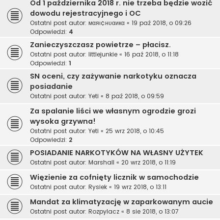
Od 1 października 2018 r. nie trzeba będzie wozić
dowodu rejestracyjnego i OC
Ostatni post autor:
мαяι¢нυαикα
«
19 paź 2018, o 09:26
Odpowiedzi:
4
Zanieczyszczasz powietrze – płacisz.
Ostatni post autor:
littlejunkie
«
16 paź 2018, o 11:18
Odpowiedzi:
1
SN oceni, czy zażywanie narkotyku oznacza
posiadanie
Ostatni post autor:
Yeti
«
8 paź 2018, o 09:59
Za spalanie liści we własnym ogrodzie grozi
wysoka grzywna!
Ostatni post autor:
Yeti
«
25 wrz 2018, o 10:45
Odpowiedzi:
2
POSIADANIE NARKOTYKÓW NA WŁASNY UŻYTEK
Ostatni post autor:
Marshall
«
20 wrz 2018, o 11:19
Więzienie za cofnięty licznik w samochodzie
Ostatni post autor:
Rysiek
«
19 wrz 2018, o 13:11
Mandat za klimatyzację w zaparkowanym aucie
Ostatni post autor:
Rozpylacz
«
8 sie 2018, o 13:07