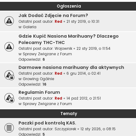
Ogłoszenia
Jak Dodać Zdjęcie na Forum?
Ostatni post autor:
Red
«
21 sty 2019, o 10:31
w
Galeria
Gdzie Kupić Nasiona Marihuany? Dlaczego
Polecamy THC-THC
Ostatni post autor:
Wojownik
«
22 sty 2019, o 11:54
w
Sprawy Związane z Forum
Odpowiedzi:
6
Darmowe nasiona marihuany dla aktywnych
Ostatni post autor:
Red
«
6 gru 2014, o 02:41
w
Growing Ogólnie
Odpowiedzi:
16
Regulamin Forum
Ostatni post autor:
Red
«
14 paź 2012, o 21:51
w
Sprawy Związane z Forum
Tematy
Paczki pod kontrolą KAS.
Ostatni post autor:
Szczypiorek
«
12 sty 2026, o 08:15
Odpowiedzi:
5