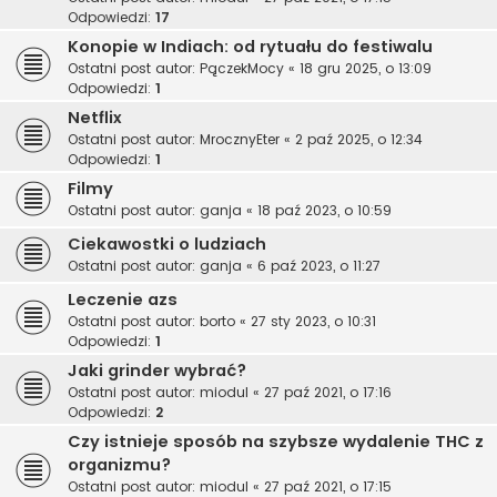
Odpowiedzi:
17
Konopie w Indiach: od rytuału do festiwalu
Ostatni post autor:
PączekMocy
«
18 gru 2025, o 13:09
Odpowiedzi:
1
Netflix
Ostatni post autor:
MrocznyEter
«
2 paź 2025, o 12:34
Odpowiedzi:
1
Filmy
Ostatni post autor:
ganja
«
18 paź 2023, o 10:59
Ciekawostki o ludziach
Ostatni post autor:
ganja
«
6 paź 2023, o 11:27
Leczenie azs
Ostatni post autor:
borto
«
27 sty 2023, o 10:31
Odpowiedzi:
1
Jaki grinder wybrać?
Ostatni post autor:
miodul
«
27 paź 2021, o 17:16
Odpowiedzi:
2
Czy istnieje sposób na szybsze wydalenie THC z
organizmu?
Ostatni post autor:
miodul
«
27 paź 2021, o 17:15