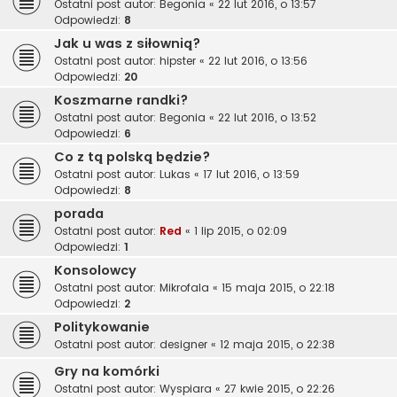
Ostatni post autor:
Begonia
«
22 lut 2016, o 13:57
Odpowiedzi:
8
Jak u was z siłownią?
Ostatni post autor:
hipster
«
22 lut 2016, o 13:56
Odpowiedzi:
20
Koszmarne randki?
Ostatni post autor:
Begonia
«
22 lut 2016, o 13:52
Odpowiedzi:
6
Co z tą polską będzie?
Ostatni post autor:
Lukas
«
17 lut 2016, o 13:59
Odpowiedzi:
8
porada
Ostatni post autor:
Red
«
1 lip 2015, o 02:09
Odpowiedzi:
1
Konsolowcy
Ostatni post autor:
Mikrofala
«
15 maja 2015, o 22:18
Odpowiedzi:
2
Politykowanie
Ostatni post autor:
designer
«
12 maja 2015, o 22:38
Gry na komórki
Ostatni post autor:
Wyspiara
«
27 kwie 2015, o 22:26