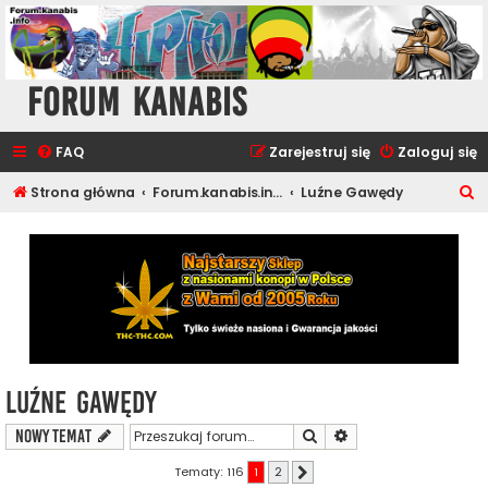
Forum Kanabis
FAQ
Zarejestruj się
Zaloguj się
S
Strona główna
Forum.kanabis.info - Inne
Luźne Gawędy
z
u
k
a
j
Luźne Gawędy
Szukaj
Wyszukiwanie zaawa
NOWY TEMAT
Tematy: 116
1
2
Następna