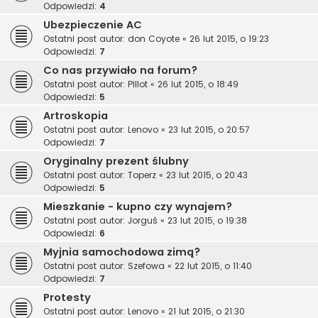
Odpowiedzi:
4
Ubezpieczenie AC
Ostatni post autor:
don Coyote
«
26 lut 2015, o 19:23
Odpowiedzi:
7
Co nas przywiało na forum?
Ostatni post autor:
Pillot
«
26 lut 2015, o 18:49
Odpowiedzi:
5
Artroskopia
Ostatni post autor:
Lenovo
«
23 lut 2015, o 20:57
Odpowiedzi:
7
Oryginalny prezent ślubny
Ostatni post autor:
Toperz
«
23 lut 2015, o 20:43
Odpowiedzi:
5
Mieszkanie - kupno czy wynajem?
Ostatni post autor:
Jorguś
«
23 lut 2015, o 19:38
Odpowiedzi:
6
Myjnia samochodowa zimą?
Ostatni post autor:
Szefowa
«
22 lut 2015, o 11:40
Odpowiedzi:
7
Protesty
Ostatni post autor:
Lenovo
«
21 lut 2015, o 21:30