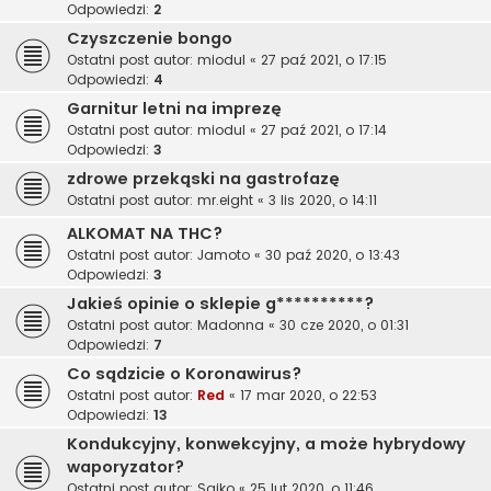
Odpowiedzi:
2
Czyszczenie bongo
Ostatni post autor:
miodul
«
27 paź 2021, o 17:15
Odpowiedzi:
4
Garnitur letni na imprezę
Ostatni post autor:
miodul
«
27 paź 2021, o 17:14
Odpowiedzi:
3
zdrowe przekąski na gastrofazę
Ostatni post autor:
mr.eight
«
3 lis 2020, o 14:11
ALKOMAT NA THC?
Ostatni post autor:
Jamoto
«
30 paź 2020, o 13:43
Odpowiedzi:
3
Jakieś opinie o sklepie g**********?
Ostatni post autor:
Madonna
«
30 cze 2020, o 01:31
Odpowiedzi:
7
Co sądzicie o Koronawirus?
Ostatni post autor:
Red
«
17 mar 2020, o 22:53
Odpowiedzi:
13
Kondukcyjny, konwekcyjny, a może hybrydowy
waporyzator?
Ostatni post autor:
Sajko
«
25 lut 2020, o 11:46