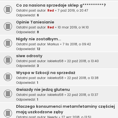
Co za nasiona sprzedaje sklep g**********?
Ostatni post autor:
Red
«
7 paź 2019, o 20:47
Odpowiedzi:
6
Opinie Taniesianie
Ostatni post autor:
Red
«
10 mar 2019, o 14:10
Odpowiedzi:
8
Nigdy nie zostałbym...
Ostatni post autor:
Markus
«
7 lis 2018, o 09:42
Odpowiedzi:
12
siwe odrosty
Ostatni post autor:
iskierka58
«
22 paź 2018, o 13:40
Odpowiedzi:
3
Wyspa w Szkocji na sprzedaż
Ostatni post autor:
iskierka58
«
22 paź 2018, o 13:38
Odpowiedzi:
1
Gwiazdy nie jedzą glutenu
Ostatni post autor:
iskierka58
«
22 paź 2018, o 13:37
Odpowiedzi:
1
Dlaczego konsumenci metamfetaminy częściej
mają uszkodzone zęby
Ostatni post autor:
Needy
«
27 wrz 2018, o 13:51