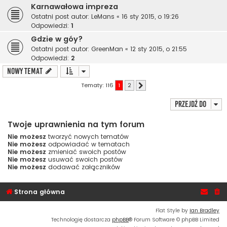
Karnawałowa impreza
Ostatni post autor:
LeMans
«
16 sty 2015, o 19:26
Odpowiedzi:
1
Gdzie w góy?
Ostatni post autor:
GreenMan
«
12 sty 2015, o 21:55
Odpowiedzi:
2
NOWY TEMAT
Tematy: 116
1
2
Następna
Przejdź do
Twoje uprawnienia na tym forum
Nie możesz
tworzyć nowych tematów
Nie możesz
odpowiadać w tematach
Nie możesz
zmieniać swoich postów
Nie możesz
usuwać swoich postów
Nie możesz
dodawać załączników
Strona główna
Flat Style by
Ian Bradley
Technologię dostarcza
phpBB
® Forum Software © phpBB Limited