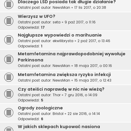
Dlaczego LSD posiada tak długie działanie?
Ostatni post autor:
NewsMan
«
17 lis 2017, o 20:38
Wierzysz w UFO?
Ostatni post autor:
seta
«
9 paź 2017, o 11:16
Odpowiedzi:
17
Najgłupsze wypowiedzi o marihuanie
Ostatni post autor:
ekwilibrysta
«
2 paź 2017, o 13:46
Odpowiedzi:
1
Metamfetamina najprawdopodobniej wywołuje
Parkinsona
Ostatni post autor:
NewsMan
«
18 maja 2017, o 00:16
Metamfetamina zwiększa ryzyko infekcji
Ostatni post autor:
NewsMan
«
15 maja 2017, o 12:43
Czy ateiści naprawdę w nic nie wieżą?
Ostatni post autor:
Thor
«
7 gru 2016, o 14:09
Odpowiedzi:
5
Ogrody zoologiczne
Ostatni post autor:
Bristol
«
22 sie 2016, o 14:14
Odpowiedzi:
6
W jakich sklepach kupować nasiona