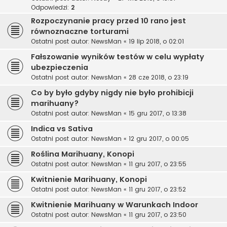
Odpowiedzi:
2
Rozpoczynanie pracy przed 10 rano jest
równoznaczne torturami
Ostatni post autor:
NewsMan
«
19 lip 2018, o 02:01
Fałszowanie wyników testów w celu wypłaty
ubezpieczenia
Ostatni post autor:
NewsMan
«
28 cze 2018, o 23:19
Co by było gdyby nigdy nie było prohibicji
marihuany?
Ostatni post autor:
NewsMan
«
15 gru 2017, o 13:38
Indica vs Sativa
Ostatni post autor:
NewsMan
«
12 gru 2017, o 00:05
Roślina Marihuany, Konopi
Ostatni post autor:
NewsMan
«
11 gru 2017, o 23:55
Kwitnienie Marihuany, Konopi
Ostatni post autor:
NewsMan
«
11 gru 2017, o 23:52
Kwitnienie Marihuany w Warunkach Indoor
Ostatni post autor:
NewsMan
«
11 gru 2017, o 23:50