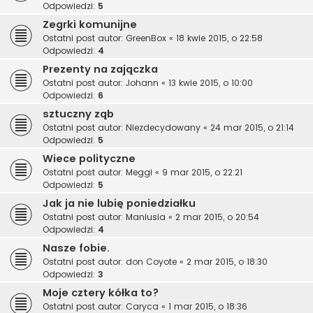
Odpowiedzi:
5
Zegrki komunijne
Ostatni post autor:
GreenBox
«
18 kwie 2015, o 22:58
Odpowiedzi:
4
Prezenty na zajączka
Ostatni post autor:
Johann
«
13 kwie 2015, o 10:00
Odpowiedzi:
6
sztuczny ząb
Ostatni post autor:
Niezdecydowany
«
24 mar 2015, o 21:14
Odpowiedzi:
5
Wiece polityczne
Ostatni post autor:
Meggi
«
9 mar 2015, o 22:21
Odpowiedzi:
5
Jak ja nie lubię poniedziałku
Ostatni post autor:
Maniusia
«
2 mar 2015, o 20:54
Odpowiedzi:
4
Nasze fobie.
Ostatni post autor:
don Coyote
«
2 mar 2015, o 18:30
Odpowiedzi:
3
Moje cztery kółka to?
Ostatni post autor:
Caryca
«
1 mar 2015, o 18:36