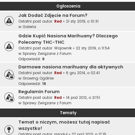
Ogłoszenia
Jak Dodać Zdjęcie na Forum?
Ostatni post autor:
Red
«
21 sty 2019, o 10:31
w
Galeria
Gdzie Kupić Nasiona Marihuany? Dlaczego
Polecamy THC-THC
Ostatni post autor:
Wojownik
«
22 sty 2019, o 11:54
w
Sprawy Związane z Forum
Odpowiedzi:
6
Darmowe nasiona marihuany dla aktywnych
Ostatni post autor:
Red
«
6 gru 2014, o 02:41
w
Growing Ogólnie
Odpowiedzi:
16
Regulamin Forum
Ostatni post autor:
Red
«
14 paź 2012, o 21:51
w
Sprawy Związane z Forum
Tematy
Temat o niczym, możesz tutaj napisać
wszystko!
Ostatni post autor:
miodul
«
27 paź 2021, o 17:15