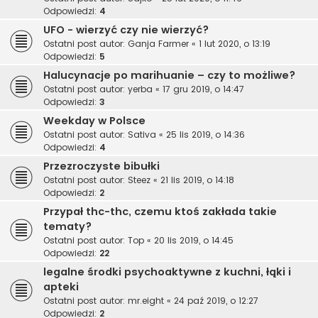
Odpowiedzi:
4
UFO - wierzyć czy nie wierzyć?
Ostatni post autor:
Ganja Farmer
«
1 lut 2020, o 13:19
Odpowiedzi:
5
Halucynacje po marihuanie – czy to możliwe?
Ostatni post autor:
yerba
«
17 gru 2019, o 14:47
Odpowiedzi:
3
Weekday w Polsce
Ostatni post autor:
Sativa
«
25 lis 2019, o 14:36
Odpowiedzi:
4
Przezroczyste bibułki
Ostatni post autor:
Steez
«
21 lis 2019, o 14:18
Odpowiedzi:
2
Przypał thc-thc, czemu ktoś zakłada takie
tematy?
Ostatni post autor:
Top
«
20 lis 2019, o 14:45
Odpowiedzi:
22
legalne środki psychoaktywne z kuchni, łąki i
apteki
Ostatni post autor:
mr.eight
«
24 paź 2019, o 12:27
Odpowiedzi:
2