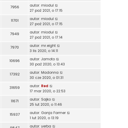
autor:
miodul
7956
27 paź 2021, o 17:15
autor:
miodul
11701
27 paź 2021, o 17:15
autor:
miodul
7949
27 paź 2021, o 17:14
autor:
mr.eight
7970
3 lis 2020, o 14:11
autor:
Jamoto
10696
30 paź 2020, o 13:43
autor:
Madonna
17392
30 cze 2020, o 01:31
autor:
Red
31659
17 mar 2020, o 22:53
autor:
Sajko
11671
25 lut 2020, o 11:46
autor:
Ganja Farmer
15937
1 lut 2020, o 13:19
autor:
yerba
9847