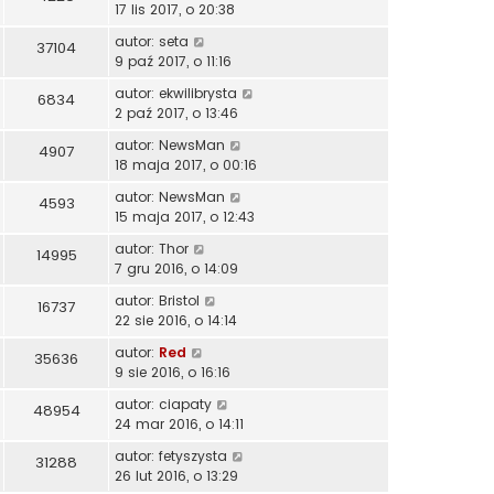
17 lis 2017, o 20:38
autor:
seta
37104
9 paź 2017, o 11:16
autor:
ekwilibrysta
6834
2 paź 2017, o 13:46
autor:
NewsMan
4907
18 maja 2017, o 00:16
autor:
NewsMan
4593
15 maja 2017, o 12:43
autor:
Thor
14995
7 gru 2016, o 14:09
autor:
Bristol
16737
22 sie 2016, o 14:14
autor:
Red
35636
9 sie 2016, o 16:16
autor:
ciapaty
48954
24 mar 2016, o 14:11
autor:
fetyszysta
31288
26 lut 2016, o 13:29