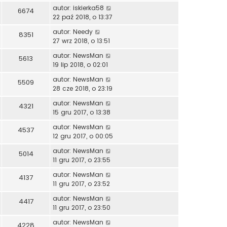
autor:
iskierka58
6674
22 paź 2018, o 13:37
autor:
Needy
8351
27 wrz 2018, o 13:51
autor:
NewsMan
5613
19 lip 2018, o 02:01
autor:
NewsMan
5509
28 cze 2018, o 23:19
autor:
NewsMan
4321
15 gru 2017, o 13:38
autor:
NewsMan
4537
12 gru 2017, o 00:05
autor:
NewsMan
5014
11 gru 2017, o 23:55
autor:
NewsMan
4137
11 gru 2017, o 23:52
autor:
NewsMan
4417
11 gru 2017, o 23:50
autor:
NewsMan
4228