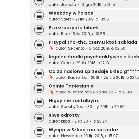
autor:
Jamoto
»
10 gru 2019, o 13:15
Weekday w Polsce
autor:
Steez
»
21 lis 2019, o 10:55
Przezroczyste bibułki
autor:
Rio
»
15 lis 2019, o 10:55
Przypał thc-thc, czemu ktoś zakłada
autor:
Seicento
»
6 paź 2019, o 02:50
legalne środki psychoaktywne z kuchni
autor:
Groot
»
29 lis 2018, o 12:13
Co za nasiona sprzedaje sklep g****
autor:
Kaczor Dafi 2019
»
25 sie 2019, o 22:5
Opinie Taniesianie
autor:
Wiedźmin55
»
28 sie 2017, o 23:43
Nigdy nie zostałbym...
autor:
ScoobyDoo
»
30 sty 2015, o 20:56
siwe odrosty
autor:
klipa
»
2 lip 2017, o 23:24
Wyspa w Szkocji na sprzedaż
autor:
NewsMan
»
19 lip 2018, o 15:07