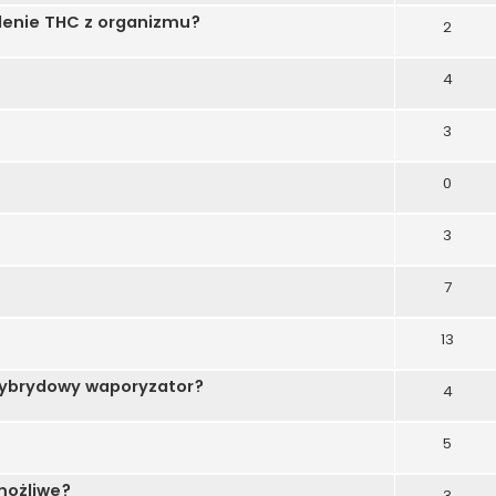
lenie THC z organizmu?
2
4
3
0
3
7
13
hybrydowy waporyzator?
4
5
możliwe?
3