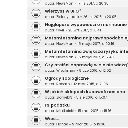
autor:
NewsMan
»
17 lis 2017, o 20:38
Wierzysz w UFO?
autor:
Zielony ludek
»
26 lut 2015, o 20:05
Najgłupsze wypowiedzi o marihuanie
autor:
fliver
»
28 wrz 2017, o 10:41
Metamfetamina najprawdopodobniej
autor:
NewsMan
»
18 maja 2017, o 00:16
Metamfetamina zwiększa ryzyko infe
autor:
NewsMan
»
15 maja 2017, o 12:43
Czy ateiści naprawdę w nic nie wieżą
autor:
Wiechmen
»
9 cze 2016, o 12:02
Ogrody zoologiczne
autor:
Roberto
»
12 mar 2015, o 21:06
W jakich sklepach kupować nasiona
autor:
ZiomekPL
»
5 sie 2016, o 15:07
1% podatku
autor:
Kfiatkofski
»
15 mar 2015, o 18:16
Wieś...
autor:
Fighter
»
9 mar 2015, o 19:38