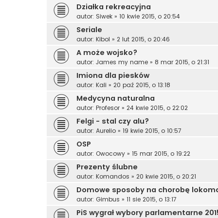
Działka rekreacyjna
autor:
Siwek
»
10 kwie 2015, o 20:54
Seriale
autor:
Kibol
»
2 lut 2015, o 20:46
A może wojsko?
autor:
James my name
»
8 mar 2015, o 21:31
Imiona dla piesków
autor:
Kali
»
20 paź 2015, o 13:18
Medycyna naturalna
autor:
Profesor
»
24 kwie 2015, o 22:02
Felgi - stal czy alu?
autor:
Aurelio
»
19 kwie 2015, o 10:57
OSP
autor:
Owocowy
»
15 mar 2015, o 19:22
Prezenty ślubne
autor:
Komandos
»
20 kwie 2015, o 20:21
Domowe sposoby na chorobę lokom
autor:
Gimbus
»
11 sie 2015, o 13:17
PiS wygrał wybory parlamentarne 201