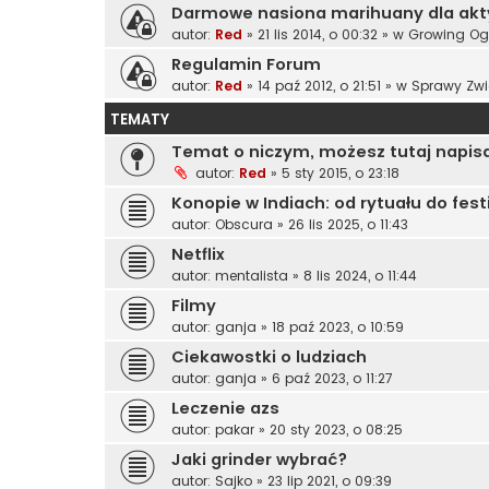
Darmowe nasiona marihuany dla ak
autor:
Red
»
21 lis 2014, o 00:32
» w
Growing Og
Regulamin Forum
autor:
Red
»
14 paź 2012, o 21:51
» w
Sprawy Zwi
TEMATY
Temat o niczym, możesz tutaj napis
autor:
Red
»
5 sty 2015, o 23:18
Konopie w Indiach: od rytuału do fest
autor:
Obscura
»
26 lis 2025, o 11:43
Netflix
autor:
mentalista
»
8 lis 2024, o 11:44
Filmy
autor:
ganja
»
18 paź 2023, o 10:59
Ciekawostki o ludziach
autor:
ganja
»
6 paź 2023, o 11:27
Leczenie azs
autor:
pakar
»
20 sty 2023, o 08:25
Jaki grinder wybrać?
autor:
Sajko
»
23 lip 2021, o 09:39