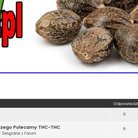
kiwanie zaawansowane
Odpowiedzi
0
aczego Polecamy THC-THC
6
 Związane z Forum