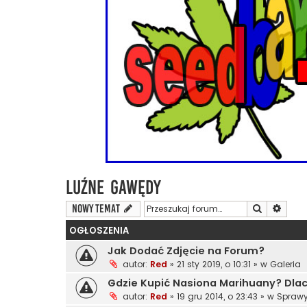
Luźne Gawędy
Szukaj
Wyszu
NOWY TEMAT
OGŁOSZENIA
Jak Dodać Zdjęcie na Forum?
autor:
Red
»
21 sty 2019, o 10:31
» w
Galeria
Gdzie Kupić Nasiona Marihuany? Dl
autor:
Red
»
19 gru 2014, o 23:43
» w
Sprawy