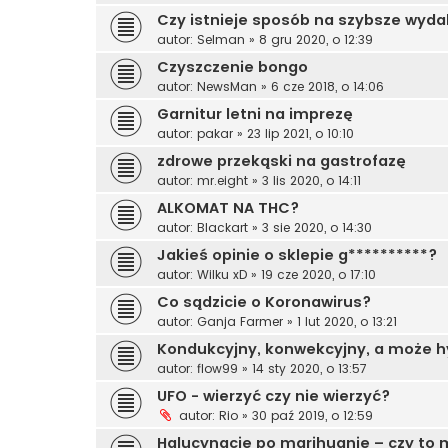
Czy istnieje sposób na szybsze wyda
autor:
Selman
»
8 gru 2020, o 12:39
Czyszczenie bongo
autor:
NewsMan
»
6 cze 2018, o 14:06
Garnitur letni na imprezę
autor:
pakar
»
23 lip 2021, o 10:10
zdrowe przekąski na gastrofazę
autor:
mr.eight
»
3 lis 2020, o 14:11
ALKOMAT NA THC?
autor:
Blackart
»
3 sie 2020, o 14:30
Jakieś opinie o sklepie g**********?
autor:
Wilku xD
»
19 cze 2020, o 17:10
Co sądzicie o Koronawirus?
autor:
Ganja Farmer
»
1 lut 2020, o 13:21
Kondukcyjny, konwekcyjny, a może 
autor:
flow99
»
14 sty 2020, o 13:57
UFO - wierzyć czy nie wierzyć?
autor:
Rio
»
30 paź 2019, o 12:59
Halucynacje po marihuanie – czy to 