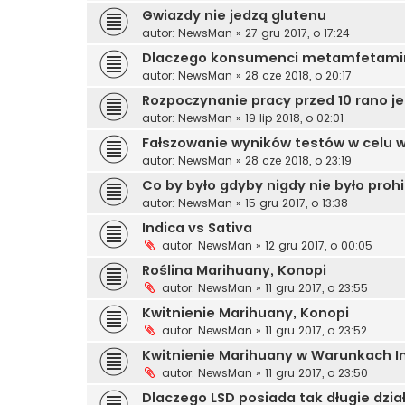
Gwiazdy nie jedzą glutenu
autor:
NewsMan
»
27 gru 2017, o 17:24
Dlaczego konsumenci metamfetamin
autor:
NewsMan
»
28 cze 2018, o 20:17
Rozpoczynanie pracy przed 10 rano j
autor:
NewsMan
»
19 lip 2018, o 02:01
Fałszowanie wyników testów w celu 
autor:
NewsMan
»
28 cze 2018, o 23:19
Co by było gdyby nigdy nie było proh
autor:
NewsMan
»
15 gru 2017, o 13:38
Indica vs Sativa
autor:
NewsMan
»
12 gru 2017, o 00:05
Roślina Marihuany, Konopi
autor:
NewsMan
»
11 gru 2017, o 23:55
Kwitnienie Marihuany, Konopi
autor:
NewsMan
»
11 gru 2017, o 23:52
Kwitnienie Marihuany w Warunkach I
autor:
NewsMan
»
11 gru 2017, o 23:50
Dlaczego LSD posiada tak długie dzia