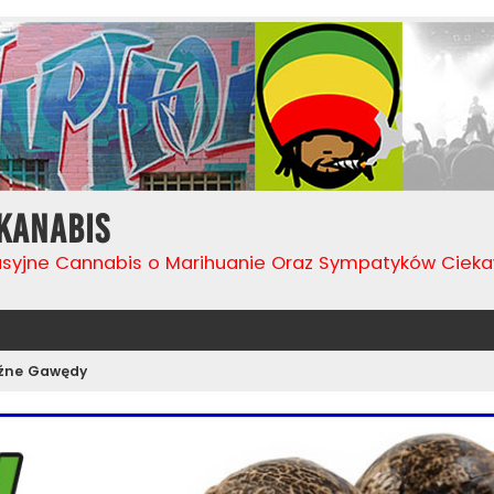
Kanabis
usyjne Cannabis o Marihuanie Oraz Sympatyków Cie
źne Gawędy