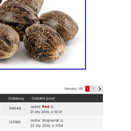
Tematy: 116
1
2
Następna
Odsłony
Ostatni post
autor:
Red
119049
21 sty 2019, o 10:31
autor:
Wojownik
137185
22 sty 2019, o 11:54