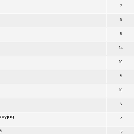
7
6
8
14
10
8
10
6
ocyjną
2
5
17