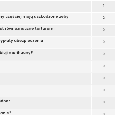
1
y częściej mają uszkodzone zęby
2
est równoznaczne torturami
0
wypłaty ubezpieczenia
0
ibicji marihuany?
0
0
0
0
ndoor
0
łanie?
0