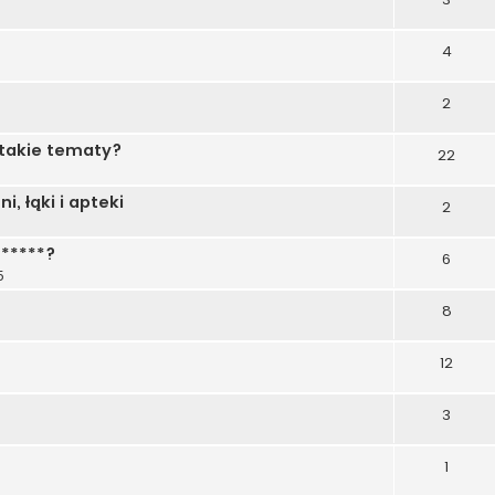
4
2
 takie tematy?
22
, łąki i apteki
2
******?
6
5
8
12
3
1