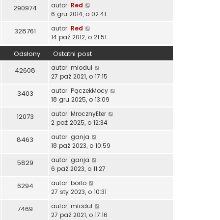
autor:
Red
290974
6 gru 2014, o 02:41
autor:
Red
328761
14 paź 2012, o 21:51
Odsłony
Ostatni post
autor:
miodul
42608
27 paź 2021, o 17:15
autor:
PączekMocy
3403
18 gru 2025, o 13:09
autor:
MrocznyEter
12073
2 paź 2025, o 12:34
autor:
ganja
8463
18 paź 2023, o 10:59
autor:
ganja
5829
6 paź 2023, o 11:27
autor:
borto
6294
27 sty 2023, o 10:31
autor:
miodul
7469
27 paź 2021, o 17:16