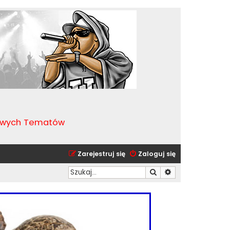
kawych Tematów
Zarejestruj się
Zaloguj się
Szukaj
Wyszukiwanie zaa