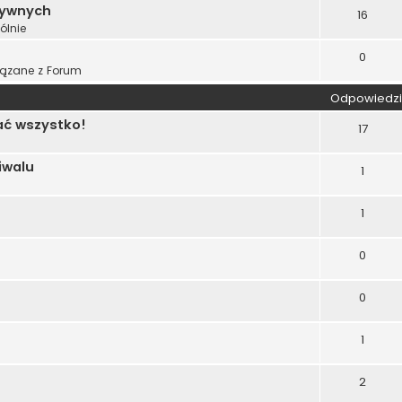
tywnych
16
ólnie
0
ązane z Forum
Odpowiedzi
ać wszystko!
17
iwalu
1
1
0
0
1
2