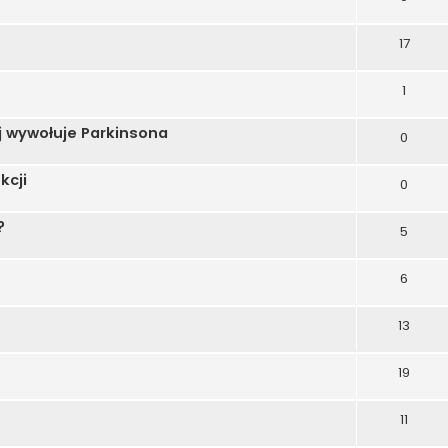
17
1
 wywołuje Parkinsona
0
kcji
0
?
5
6
13
19
11