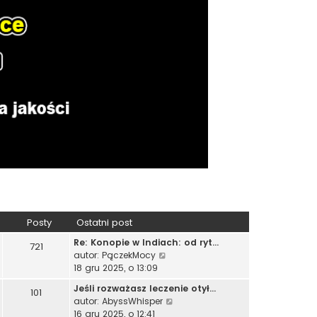
Posty
Ostatni post
Re: Konopie w Indiach: od ryt…
721
W
autor:
PączekMocy
y
18 gru 2025, o 13:09
ś
Jeśli rozważasz leczenie otył…
101
w
W
autor:
AbyssWhisper
i
y
16 gru 2025, o 12:41