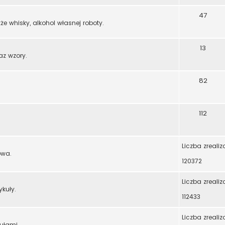
47
że whisky, alkohol własnej roboty.
13
az wzory.
82
112
Liczba zreali
owa.
120372
Liczba zreali
ykuły.
112433
Liczba zreali
ułami.