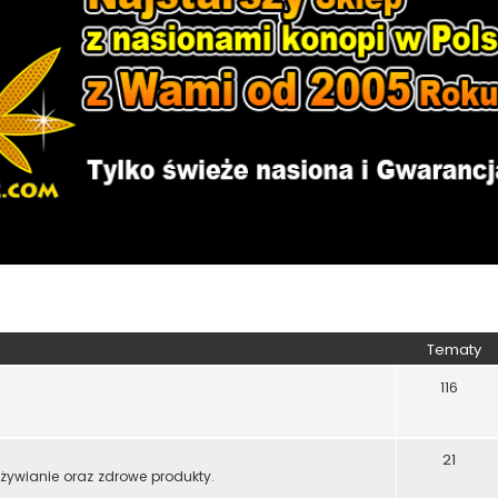
Tematy
116
21
żywianie oraz zdrowe produkty.