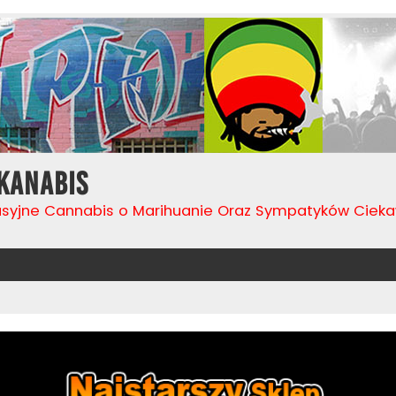
Kanabis
usyjne Cannabis o Marihuanie Oraz Sympatyków Cie