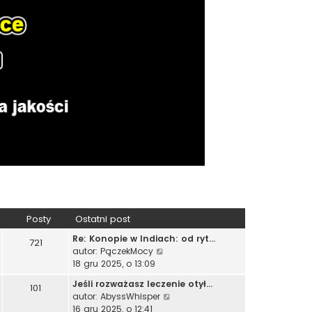
Posty
Ostatni post
Re: Konopie w Indiach: od ryt…
721
W
autor:
PączekMocy
y
18 gru 2025, o 13:09
ś
Jeśli rozważasz leczenie otył…
101
w
W
autor:
AbyssWhisper
i
y
16 gru 2025, o 12:41