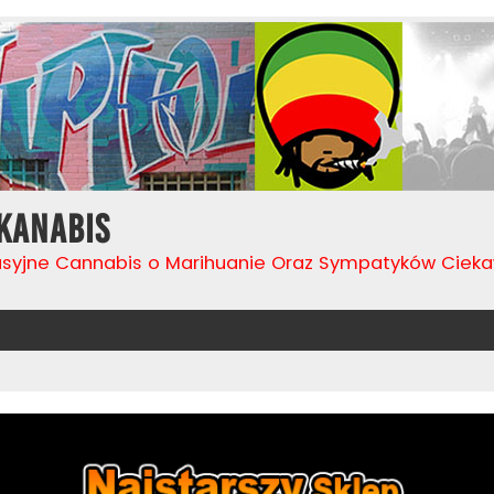
Kanabis
usyjne Cannabis o Marihuanie Oraz Sympatyków Cie