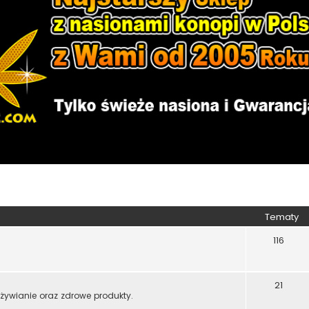
Tematy
116
21
żywianie oraz zdrowe produkty.