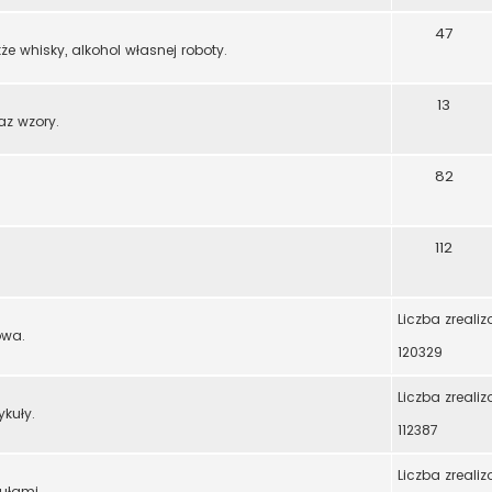
47
że whisky, alkohol własnej roboty.
13
az wzory.
82
112
Liczba zreali
owa.
120329
Liczba zreali
ykuły.
112387
Liczba zreali
ułami.