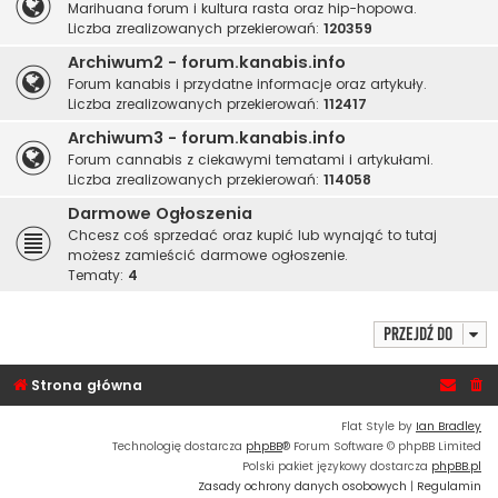
Marihuana forum i kultura rasta oraz hip-hopowa.
Liczba zrealizowanych przekierowań:
120359
Archiwum2 - forum.kanabis.info
Forum kanabis i przydatne informacje oraz artykuły.
Liczba zrealizowanych przekierowań:
112417
Archiwum3 - forum.kanabis.info
Forum cannabis z ciekawymi tematami i artykułami.
Liczba zrealizowanych przekierowań:
114058
Darmowe Ogłoszenia
Chcesz coś sprzedać oraz kupić lub wynająć to tutaj
możesz zamieścić darmowe ogłoszenie.
Tematy:
4
Przejdź do
Strona główna
Flat Style by
Ian Bradley
Technologię dostarcza
phpBB
® Forum Software © phpBB Limited
Polski pakiet językowy dostarcza
phpBB.pl
Zasady ochrony danych osobowych
|
Regulamin