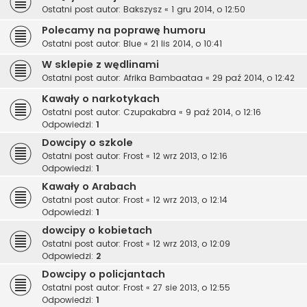
Ostatni post autor:
Bakszysz
«
1 gru 2014, o 12:50
Polecamy na poprawę humoru
Ostatni post autor:
Blue
«
21 lis 2014, o 10:41
W sklepie z wędlinami
Ostatni post autor:
Afrika Bambaataa
«
29 paź 2014, o 12:42
Kawały o narkotykach
Ostatni post autor:
Czupakabra
«
9 paź 2014, o 12:16
Odpowiedzi:
1
Dowcipy o szkole
Ostatni post autor:
Frost
«
12 wrz 2013, o 12:16
Odpowiedzi:
1
Kawały o Arabach
Ostatni post autor:
Frost
«
12 wrz 2013, o 12:14
Odpowiedzi:
1
dowcipy o kobietach
Ostatni post autor:
Frost
«
12 wrz 2013, o 12:09
Odpowiedzi:
2
Dowcipy o policjantach
Ostatni post autor:
Frost
«
27 sie 2013, o 12:55
Odpowiedzi:
1