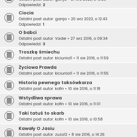
Odpowiedzi:
2
Ciocia
Ostatni post autor:
ganja
«
20 wrz 2023, o 12:43
Odpowiedzi:
1
O babci
Ostatni post autor:
Vader
«
27 wrz 2016, o 09:34
Odpowiedzi:
3
Troszkę śmiechu
Ostatni post autor:
kiciunia11
«
11 sie 2016, o 11:59
Życiowa Prawda
Ostatni post autor:
kiciunia11
«
11 sie 2016, o 11:55
Historia pewnego taksówkarza
Ostatni post autor:
kofin
«
10 sie 2016, o 11:18
Wstydliwa sprawa
Ostatni post autor:
kofin
«
10 sie 2016, o 11:01
Taki tatuś to skarb
Ostatni post autor:
kofin
«
10 sie 2016, o 10:58
Kawały O Jasiu
Ostatni post autor:
zuza12
«
8 sie 2016, o 14:26