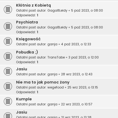
Kłótnia z Kobietą
Ostatni post autor:
Gaga8Leidy
«
5 paź 2023, o 08:00
Odpowiedzi:
1
Psychiatra
Ostatni post autor:
Gaga8Leidy
«
5 paź 2023, o 08:00
Odpowiedzi:
1
Księgowość
Ostatni post autor:
ganja
«
4 paź 2023, o 12:33
Pobudka ;)
Ostatni post autor:
TransTabe
«
3 paź 2023, o 12:00
Odpowiedzi:
1
Jasiu
Ostatni post autor:
ganja
«
28 wrz 2023, o 12:43
Nie ma to jak pomoc żony
Ostatni post autor:
wegefood
«
25 wrz 2023, o 13:15
Odpowiedzi:
1
Kumple
Ostatni post autor:
ganja
«
22 wrz 2023, o 10:57
Jasiu
Ostatni post autor:
ganja
«
21 wrz 2023, o 13:28