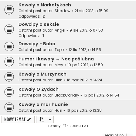
Kawały o Narkotykach
Ostatni post autor:
Shadow
«
21 sie 2013, o 15:09
Odpowiedzi:
2
Dowcipy o seksie
Ostatni post autor:
Angel
«
9 sie 2013, o 07:53
Odpowiedzi:
1
Dowcipy - Baba
Ostatni post autor:
Topik
«
12 lis 2012, o 14:55
Humor i kawały → Noc poślubna
Ostatni post autor:
Mery
«
19 paź 2012, o 12:50
Kawały o Murzynach
Ostatni post autor:
Lilith
«
18 paź 2012, o 14:24
Kawały O Żydach
Ostatni post autor:
BlackCanary
«
16 paź 2012, o 14:54
Kawały a marihuanie
Ostatni post autor:
Huzi
«
16 paź 2012, o 13:38
NOWY TEMAT
Tematy: 47 • Strona
1
z
1