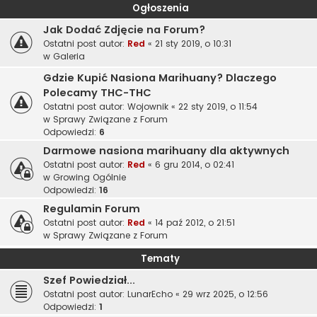
Ogłoszenia
Jak Dodać Zdjęcie na Forum?
Ostatni post autor:
Red
«
21 sty 2019, o 10:31
w
Galeria
Gdzie Kupić Nasiona Marihuany? Dlaczego
Polecamy THC-THC
Ostatni post autor:
Wojownik
«
22 sty 2019, o 11:54
w
Sprawy Związane z Forum
Odpowiedzi:
6
Darmowe nasiona marihuany dla aktywnych
Ostatni post autor:
Red
«
6 gru 2014, o 02:41
w
Growing Ogólnie
Odpowiedzi:
16
Regulamin Forum
Ostatni post autor:
Red
«
14 paź 2012, o 21:51
w
Sprawy Związane z Forum
Tematy
Szef Powiedział...
Ostatni post autor:
LunarEcho
«
29 wrz 2025, o 12:56
Odpowiedzi:
1