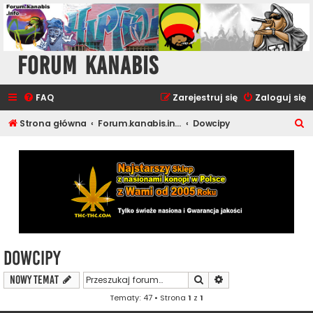
Forum Kanabis
FAQ
Zarejestruj się
Zaloguj się
S
Strona główna
Forum.kanabis.info - Muzyka i Rozrywka
Dowcipy
z
u
k
a
j
Dowcipy
Szukaj
Wyszukiwanie zaawa
NOWY TEMAT
Tematy: 47 • Strona
1
z
1