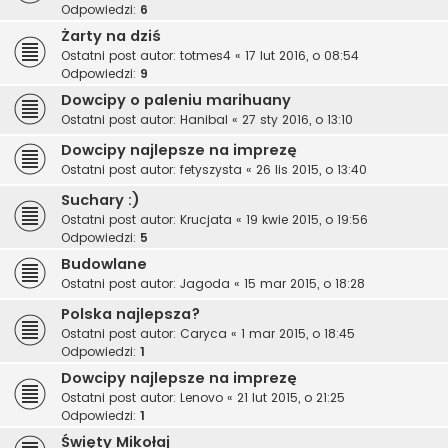
Odpowiedzi:
6
Żarty na dziś
Ostatni post autor:
totmes4
«
17 lut 2016, o 08:54
Odpowiedzi:
9
Dowcipy o paleniu marihuany
Ostatni post autor:
Hanibal
«
27 sty 2016, o 13:10
Dowcipy najlepsze na imprezę
Ostatni post autor:
fetyszysta
«
26 lis 2015, o 13:40
Suchary :)
Ostatni post autor:
Krucjata
«
19 kwie 2015, o 19:56
Odpowiedzi:
5
Budowlane
Ostatni post autor:
Jagoda
«
15 mar 2015, o 18:28
Polska najlepsza?
Ostatni post autor:
Caryca
«
1 mar 2015, o 18:45
Odpowiedzi:
1
Dowcipy najlepsze na imprezę
Ostatni post autor:
Lenovo
«
21 lut 2015, o 21:25
Odpowiedzi:
1
Święty Mikołaj