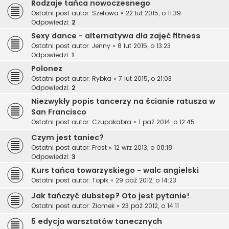
Rodzaje tańca nowoczesnego
Ostatni post autor:
Szefowa
«
22 lut 2015, o 11:39
Odpowiedzi:
2
Sexy dance - alternatywa dla zajęć fitness
Ostatni post autor:
Jenny
«
8 lut 2015, o 13:23
Odpowiedzi:
1
Polonez
Ostatni post autor:
Rybka
«
7 lut 2015, o 21:03
Odpowiedzi:
2
Niezwykły popis tancerzy na ścianie ratusza w
San Francisco
Ostatni post autor:
Czupakabra
«
1 paź 2014, o 12:45
Czym jest taniec?
Ostatni post autor:
Frost
«
12 wrz 2013, o 08:18
Odpowiedzi:
3
Kurs tańca towarzyskiego - walc angielski
Ostatni post autor:
Topik
«
29 paź 2012, o 14:23
Jak tańczyć dubstep? Oto jest pytanie!
Ostatni post autor:
Ziomek
«
23 paź 2012, o 14:11
5 edycja warsztatów tanecznych