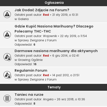
Ogłoszenia
Jak Dodać Zdjęcie na Forum?
Ostatni post autor:
Red
«
21 sty 2019, o 10:31
w
Galeria
Gdzie Kupić Nasiona Marihuany? Dlaczego
Polecamy THC-THC
Ostatni post autor:
Wojownik
«
22 sty 2019, o 11:54
w
Sprawy Związane z Forum
Odpowiedzi:
6
Darmowe nasiona marihuany dla aktywnych
Ostatni post autor:
Red
«
6 gru 2014, o 02:41
w
Growing Ogólnie
Odpowiedzi:
16
Regulamin Forum
Ostatni post autor:
Red
«
14 paź 2012, o 21:51
w
Sprawy Związane z Forum
Tematy
Taniec na rurze
Ostatni post autor:
Angela
«
26 wrz 2018, o 10:36
Odpowiedzi:
8