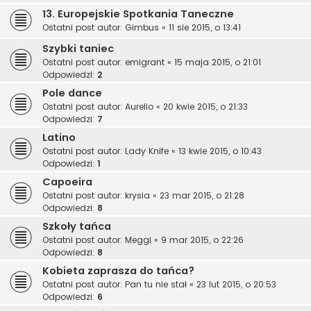
13. Europejskie Spotkania Taneczne
Ostatni post autor:
Gimbus
«
11 sie 2015, o 13:41
Szybki taniec
Ostatni post autor:
emigrant
«
15 maja 2015, o 21:01
Odpowiedzi:
2
Pole dance
Ostatni post autor:
Aurelio
«
20 kwie 2015, o 21:33
Odpowiedzi:
7
Latino
Ostatni post autor:
Lady Knife
«
13 kwie 2015, o 10:43
Odpowiedzi:
1
Capoeira
Ostatni post autor:
krysia
«
23 mar 2015, o 21:28
Odpowiedzi:
8
Szkoły tańca
Ostatni post autor:
Meggi
«
9 mar 2015, o 22:26
Odpowiedzi:
8
Kobieta zaprasza do tańca?
Ostatni post autor:
Pan tu nie stał
«
23 lut 2015, o 20:53
Odpowiedzi:
6