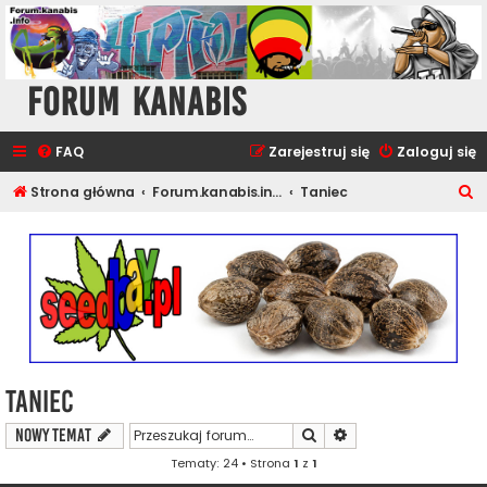
Forum Kanabis
FAQ
Zarejestruj się
Zaloguj się
S
Strona główna
Forum.kanabis.info - Muzyka i Rozrywka
Taniec
z
u
k
a
j
Taniec
Szukaj
Wyszukiwanie zaawa
NOWY TEMAT
Tematy: 24 • Strona
1
z
1