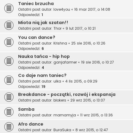
Taniec brzucha
Ostatni post autor:
love4you
«
16 mar 2017, o 14:08
Odpowiedzi:
1
Miota nią jak szatan!!
Ostatni post autor:
Thor
«
9 lut 2017, o 10:21
You can dance?
Ostatni post autor:
Krishna
«
25 sie 2016, o 10:26
Odpowiedzi:
6
Nauka tańca - hip hop
Ostatni post autor:
ganjafarmer
«
19 sie 2016, o 10:27
Odpowiedzi:
4
Co daje nam taniec?
Ostatni post autor:
ulka
«
4 lis 2015, o 09:29
Odpowiedzi:
19
Breakdance - początki, rozwój i ekspansja
Ostatni post autor:
blokers
«
29 wrz 2015, o 13:07
Samba
Ostatni post autor:
mamamyja
«
11 wrz 2015, o 13:36
Afro dance
Ostatni post autor:
BuraSuka
«
8 wrz 2015, o 12:47