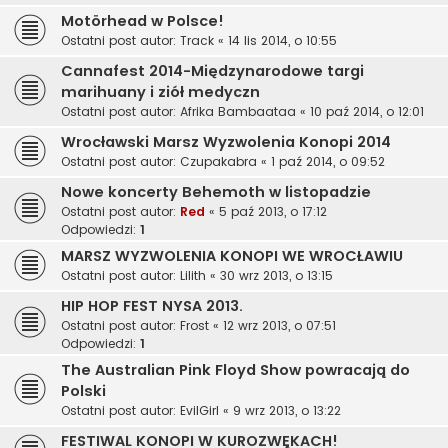
Motörhead w Polsce!
Ostatni post autor:
Track
«
14 lis 2014, o 10:55
Cannafest 2014-Międzynarodowe targi
marihuany i ziół medyczn
Ostatni post autor:
Afrika Bambaataa
«
10 paź 2014, o 12:01
Wrocławski Marsz Wyzwolenia Konopi 2014
Ostatni post autor:
Czupakabra
«
1 paź 2014, o 09:52
Nowe koncerty Behemoth w listopadzie
Ostatni post autor:
Red
«
5 paź 2013, o 17:12
Odpowiedzi:
1
MARSZ WYZWOLENIA KONOPI WE WROCŁAWIU
Ostatni post autor:
Lilith
«
30 wrz 2013, o 13:15
HIP HOP FEST NYSA 2013.
Ostatni post autor:
Frost
«
12 wrz 2013, o 07:51
Odpowiedzi:
1
The Australian Pink Floyd Show powracają do
Polski
Ostatni post autor:
EvilGirl
«
9 wrz 2013, o 13:22
FESTIWAL KONOPI W KUROZWĘKACH!