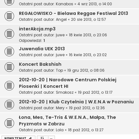
Ostatni post autor:
Kanabos
«
4 wrz 2013, o 14:00
REGAŁOWISKO - Bielawa Reggae Festiwal 2013
Ostatni post autor:
Angel
«
20 sie 2013, o 12:57
interAkcja.mp3
Ostatni post autor:
juwe
«
18 kwie 2013, o 23:06
Odpowiedzi:
1
Juwenalia UEK 2013
Ostatni post autor:
juwe
«
16 kwie 2013, o 23:02
Koncert Bakshish
Ostatni post autor:
Top
«
19 gru 2012, o 08:06
2012-10-20 | Narodowe Centrum Polskiej
Piosenki | Koncert HI
Ostatni post autor:
Smakosz
«
19 paź 2012, o 13:17
2012-10-20 | Klub Czytelnia | W.E.N.A w Poznaniu
Ostatni post autor:
Mery
«
19 paź 2012, o 12:36
Łona, Mes, Te-Tris & W.E.N.A., Małpa, The
Pryzmats w Zabrzu
Ostatni post autor:
Lola
«
18 paź 2012, o 13:27