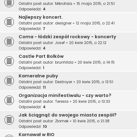
Ostatni post autor:
Mikrofala
«
15 maja 2015, o 21:51
Odpowiedzi:
4
Najlepszy koncert.
Ostatni post autor:
designer
«
12 maja 2015, o 22:41
Odpowiedzi:
7
Coma - łódzki zespół rockowy - koncerty
Ostatni post autor:
Josef
«
20 kwie 2015, o 22:12
Odpowiedzi:
4
Castle Part Bolków
Ostatni post autor:
brunhilda
«
20 kwie 2015, o 14:15
Odpowiedzi:
1
Kameralne puby
Ostatni post autor:
Destroyer
«
20 kwie 2015, o 13:51
Odpowiedzi:
11
Organizacja minifestiwalu - czy warto?
Ostatni post autor:
Teresia
«
20 kwie 2015, o 13:33
Odpowiedzi:
4
Jak ściągnąć do swojego miasta zespół?
Ostatni post autor:
Złomek
«
10 kwie 2015, o 21:38
Odpowiedzi:
10
Karnawał w RIO