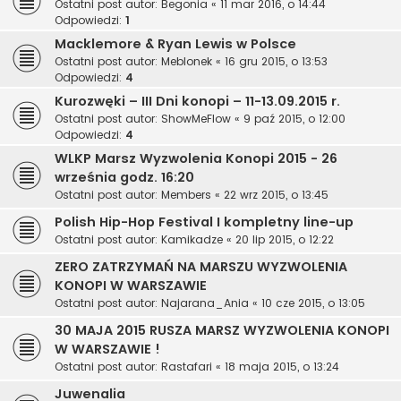
Ostatni post autor:
Begonia
«
11 mar 2016, o 14:44
Odpowiedzi:
1
Macklemore & Ryan Lewis w Polsce
Ostatni post autor:
Meblonek
«
16 gru 2015, o 13:53
Odpowiedzi:
4
Kurozwęki – III Dni konopi – 11-13.09.2015 r.
Ostatni post autor:
ShowMeFlow
«
9 paź 2015, o 12:00
Odpowiedzi:
4
WLKP Marsz Wyzwolenia Konopi 2015 - 26
września godz. 16:20
Ostatni post autor:
Members
«
22 wrz 2015, o 13:45
Polish Hip-Hop Festival I kompletny line-up
Ostatni post autor:
Kamikadze
«
20 lip 2015, o 12:22
ZERO ZATRZYMAŃ NA MARSZU WYZWOLENIA
KONOPI W WARSZAWIE
Ostatni post autor:
Najarana_Ania
«
10 cze 2015, o 13:05
30 MAJA 2015 RUSZA MARSZ WYZWOLENIA KONOPI
W WARSZAWIE !
Ostatni post autor:
Rastafari
«
18 maja 2015, o 13:24
Juwenalia