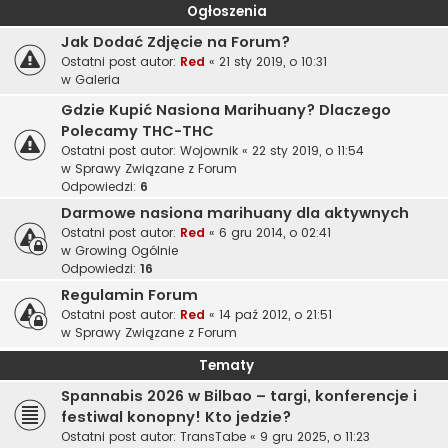
Ogłoszenia
Jak Dodać Zdjęcie na Forum?
Ostatni post autor:
Red
«
21 sty 2019, o 10:31
w
Galeria
Gdzie Kupić Nasiona Marihuany? Dlaczego
Polecamy THC-THC
Ostatni post autor:
Wojownik
«
22 sty 2019, o 11:54
w
Sprawy Związane z Forum
Odpowiedzi:
6
Darmowe nasiona marihuany dla aktywnych
Ostatni post autor:
Red
«
6 gru 2014, o 02:41
w
Growing Ogólnie
Odpowiedzi:
16
Regulamin Forum
Ostatni post autor:
Red
«
14 paź 2012, o 21:51
w
Sprawy Związane z Forum
Tematy
Spannabis 2026 w Bilbao – targi, konferencje i
festiwal konopny! Kto jedzie?
Ostatni post autor:
TransTabe
«
9 gru 2025, o 11:23