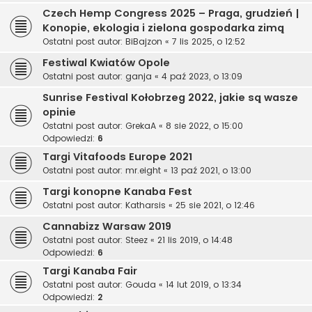
Czech Hemp Congress 2025 – Praga, grudzień |
Konopie, ekologia i zielona gospodarka zimą
Ostatni post autor:
BiBajzon
«
7 lis 2025, o 12:52
Festiwal Kwiatów Opole
Ostatni post autor:
ganja
«
4 paź 2023, o 13:09
Sunrise Festival Kołobrzeg 2022, jakie są wasze
opinie
Ostatni post autor:
GrekaA
«
8 sie 2022, o 15:00
Odpowiedzi:
6
Targi Vitafoods Europe 2021
Ostatni post autor:
mr.eight
«
13 paź 2021, o 13:00
Targi konopne Kanaba Fest
Ostatni post autor:
Katharsis
«
25 sie 2021, o 12:46
Cannabizz Warsaw 2019
Ostatni post autor:
Steez
«
21 lis 2019, o 14:48
Odpowiedzi:
6
Targi Kanaba Fair
Ostatni post autor:
Gouda
«
14 lut 2019, o 13:34
Odpowiedzi:
2