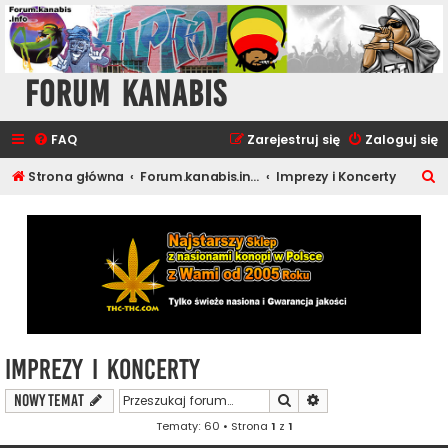
Forum Kanabis
FAQ
Zarejestruj się
Zaloguj się
S
Strona główna
Forum.kanabis.info - Muzyka i Rozrywka
Imprezy i Koncerty
z
u
k
a
j
Imprezy i Koncerty
Szukaj
Wyszukiwanie zaawa
NOWY TEMAT
Tematy: 60 • Strona
1
z
1