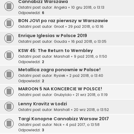
Cannabizz Warszawa
Ostatni post autor:
Angela
«
10 gru 2018, o 13:13
Odpowiedzi:
6
BON JOVI po raz pierwszy w Warszawie
Ostatni post autor:
Groot
«
29 paź 2018, o 10:16
Enrique Iglesias w Polsce 2019
Ostatni post autor:
Gouda
«
16 paź 2018, o 13:05
KSW 45: The Return to Wembley
Ostatni post autor:
Marshall
«
9 paź 2018, o 11:50
Odpowiedzi:
2
Metallica zagra ponownie w Polsce!
Ostatni post autor:
Rysiek
«
2 paź 2018, o 13:40
Odpowiedzi:
2
MAROON 5 NA KONCERCIE W POLSCE!
Ostatni post autor:
Grubylolo
«
21 wrz 2018, o 11:19
Lenny Kravitz w Łodzi
Ostatni post autor:
Marshall
«
20 wrz 2018, o 13:52
Targi Konopne Cannabizz Warsaw 2017
Ostatni post autor:
Nick
«
4 paź 2017, o 13:58
Odpowiedzi:
3