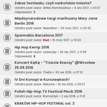
Zakaz festiwalu, czyli narkofobia miasta?
Ostatni post autor:
Afrika Bambaataa
«
4 wrz 2017, o 01:07
Odpowiedzi:
3
Międzynarodowe targi marihuany Mary Jane
Berlin 2016
Ostatni post autor:
NewsMan
«
30 mar 2017, o 00:30
Spannabis Barcelona 2017
Ostatni post autor:
Red
«
15 mar 2017, o 19:03
Hip Hop Kemp 2016
Ostatni post autor:
Ledwozip
«
26 sty 2017, o 11:58
Odpowiedzi:
6
Koncert KęKę - "Trzecie Rzeczy" @Wrocław
25.09.2016
Ostatni post autor:
Therto
«
25 sie 2016, o 07:51
IV Dni Konopi w Kurozwękach!
Ostatni post autor:
Melonia
«
19 sie 2016, o 09:27
Polish Hip-Hop TV Festival Płock 2016
Ostatni post autor:
Romantyk
«
2 sie 2016, o 11:10
KRAKÓW HIP-HOP FESTIWAL vol. 2