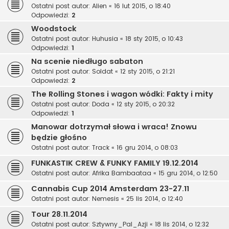
Ostatni post autor:
Alien
«
16 lut 2015, o 18:40
Odpowiedzi:
2
Woodstock
Ostatni post autor:
Huhusia
«
18 sty 2015, o 10:43
Odpowiedzi:
1
Na scenie niedługo sabaton
Ostatni post autor:
Soldat
«
12 sty 2015, o 21:21
Odpowiedzi:
2
The Rolling Stones i wagon wódki: Fakty i mity
Ostatni post autor:
Doda
«
12 sty 2015, o 20:32
Odpowiedzi:
1
Manowar dotrzymał słowa i wraca! Znowu
będzie głośno
Ostatni post autor:
Track
«
16 gru 2014, o 08:03
FUNKASTIK CREW & FUNKY FAMILY 19.12.2014
Ostatni post autor:
Afrika Bambaataa
«
15 gru 2014, o 12:50
Cannabis Cup 2014 Amsterdam 23-27.11
Ostatni post autor:
Nemesis
«
25 lis 2014, o 12:40
Tour 28.11.2014
Ostatni post autor:
Sztywny_Pal_Azji
«
18 lis 2014, o 12:32