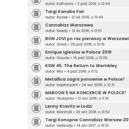
autor:
Katharsis
»
2 paź 2019, o 12:44
Targi Kanaba Fair
autor:
Rysiek
»
12 lut 2019, o 13:44
Cannabizz Warszawa
autor:
Needy
»
13 lis 2018, o 13:51
BON JOVI po raz pierwszy w Warszaw
autor:
Groot
»
29 paź 2018, o 10:16
Enrique Iglesias w Polsce 2019
autor:
Gouda
»
16 paź 2018, o 13:05
KSW 45: The Return to Wembley
autor:
Mia
»
4 paź 2018, o 11:12
Metallica zagra ponownie w Polsce!
autor:
kapitanjoint
»
24 wrz 2018, o 10:31
MAROON 5 NA KONCERCIE W POLSCE!
autor:
Grubylolo
»
21 wrz 2018, o 11:19
Lenny Kravitz w Łodzi
autor:
Marshall
»
20 wrz 2018, o 13:52
Targi Konopne Cannabizz Warsaw 20
autor:
Ledwozip
»
14 wrz 2017, o 10:21