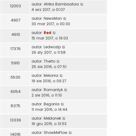
autor:
Afrika Bambaataa
12003
4 wrz 2017, o 01:07
autor:
NewsMan
4907
30 mar 2017, o 00:30
autor:
Red
4610
15 mar 2017, o 19:03
autor:
Ledwozip
17376
26 sty 2017, o 11:58
autor:
Therto
5910
25 sie 2016, o 07:51
autor:
Melonia
5530
19 sie 2016, o 09:27
autor:
Romantyk
6054
2 sie 2016, o 11:10
autor:
Begonia
8375
11 mar 2016, o 14:44
autor:
Meblonek
13339
16 gru 2015, o 13:53
autor:
ShowMeFlow
14018