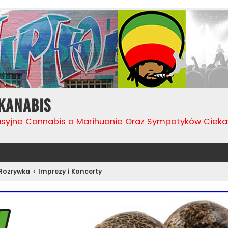
Kanabis
usyjne Cannabis o Marihuanie Oraz Sympatyków Cie
 Rozrywka
Imprezy i Koncerty