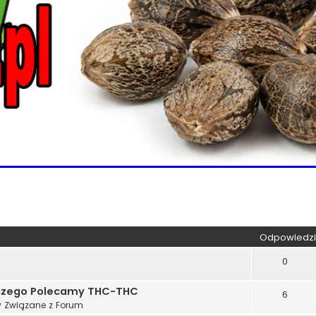
kiwanie zaawansowane
Odpowiedzi
0
aczego Polecamy THC-THC
6
 Związane z Forum