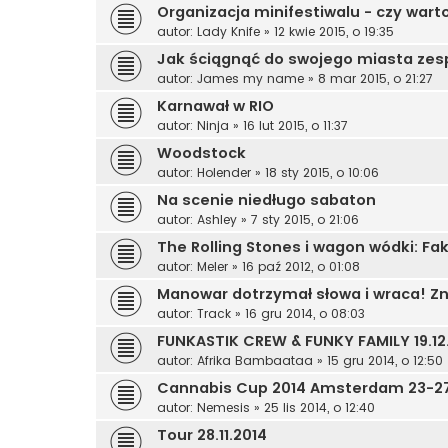
Organizacja minifestiwalu - czy wart
autor:
Lady Knife
»
12 kwie 2015, o 19:35
Jak ściągnąć do swojego miasta zes
autor:
James my name
»
8 mar 2015, o 21:27
Karnawał w RIO
autor:
Ninja
»
16 lut 2015, o 11:37
Woodstock
autor:
Holender
»
18 sty 2015, o 10:06
Na scenie niedługo sabaton
autor:
Ashley
»
7 sty 2015, o 21:06
The Rolling Stones i wagon wódki: Fak
autor:
Meler
»
16 paź 2012, o 01:08
Manowar dotrzymał słowa i wraca! Z
autor:
Track
»
16 gru 2014, o 08:03
FUNKASTIK CREW & FUNKY FAMILY 19.12
autor:
Afrika Bambaataa
»
15 gru 2014, o 12:50
Cannabis Cup 2014 Amsterdam 23-27
autor:
Nemesis
»
25 lis 2014, o 12:40
Tour 28.11.2014