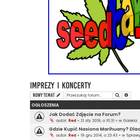
Imprezy i Koncerty
Szukaj
Wyszu
NOWY TEMAT
OGŁOSZENIA
Jak Dodać Zdjęcie na Forum?
autor:
Red
»
21 sty 2019, o 10:31
» w
Galeria
Gdzie Kupić Nasiona Marihuany? Dl
autor:
Red
»
19 gru 2014, o 23:43
» w
Sprawy