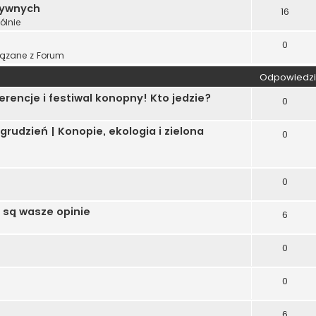
tywnych
16
ólnie
0
ązane z Forum
Odpowiedzi
erencje i festiwal konopny! Kto jedzie?
0
udzień | Konopie, ekologia i zielona
0
0
e są wasze opinie
6
0
0
6