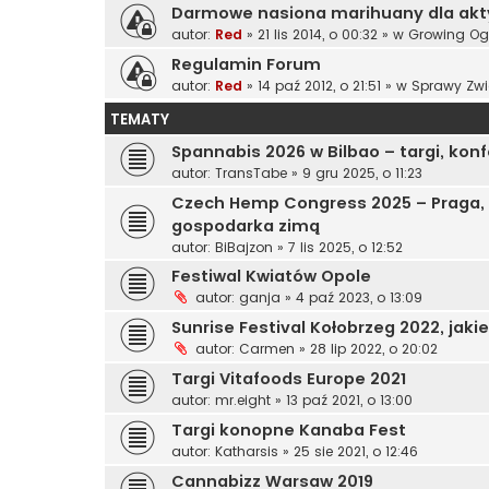
Darmowe nasiona marihuany dla ak
autor:
Red
»
21 lis 2014, o 00:32
» w
Growing Og
Regulamin Forum
autor:
Red
»
14 paź 2012, o 21:51
» w
Sprawy Zwi
TEMATY
Spannabis 2026 w Bilbao – targi, konf
autor:
TransTabe
»
9 gru 2025, o 11:23
Czech Hemp Congress 2025 – Praga, gr
gospodarka zimą
autor:
BiBajzon
»
7 lis 2025, o 12:52
Festiwal Kwiatów Opole
autor:
ganja
»
4 paź 2023, o 13:09
Sunrise Festival Kołobrzeg 2022, jaki
autor:
Carmen
»
28 lip 2022, o 20:02
Targi Vitafoods Europe 2021
autor:
mr.eight
»
13 paź 2021, o 13:00
Targi konopne Kanaba Fest
autor:
Katharsis
»
25 sie 2021, o 12:46
Cannabizz Warsaw 2019