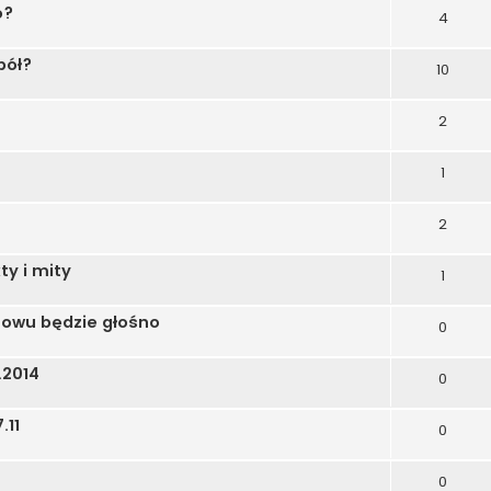
o?
4
pół?
10
2
1
2
ty i mity
1
nowu będzie głośno
0
.2014
0
.11
0
0