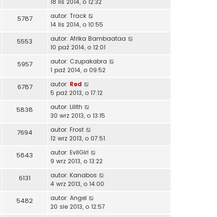
18 lis 2014, o 12:32
autor:
Track
5787
14 lis 2014, o 10:55
autor:
Afrika Bambaataa
5553
10 paź 2014, o 12:01
autor:
Czupakabra
5957
1 paź 2014, o 09:52
autor:
Red
6787
5 paź 2013, o 17:12
autor:
Lilith
5838
30 wrz 2013, o 13:15
autor:
Frost
7694
12 wrz 2013, o 07:51
autor:
EvilGirl
5843
9 wrz 2013, o 13:22
autor:
Kanabos
6131
4 wrz 2013, o 14:00
autor:
Angel
5482
20 sie 2013, o 12:57