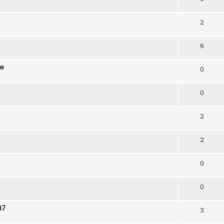
2
6
ie
0
0
2
2
0
0
17
3