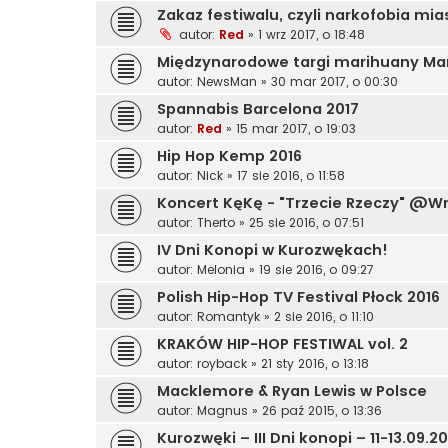
Zakaz festiwalu, czyli narkofobia mia
autor:
Red
»
1 wrz 2017, o 18:48
Międzynarodowe targi marihuany Mary
autor:
NewsMan
»
30 mar 2017, o 00:30
Spannabis Barcelona 2017
autor:
Red
»
15 mar 2017, o 19:03
Hip Hop Kemp 2016
autor:
Nick
»
17 sie 2016, o 11:58
Koncert KęKę - "Trzecie Rzeczy" @Wr
autor:
Therto
»
25 sie 2016, o 07:51
IV Dni Konopi w Kurozwękach!
autor:
Melonia
»
19 sie 2016, o 09:27
Polish Hip-Hop TV Festival Płock 2016
autor:
Romantyk
»
2 sie 2016, o 11:10
KRAKÓW HIP-HOP FESTIWAL vol. 2
autor:
royback
»
21 sty 2016, o 13:18
Macklemore & Ryan Lewis w Polsce
autor:
Magnus
»
26 paź 2015, o 13:36
Kurozwęki – III Dni konopi – 11-13.09.201