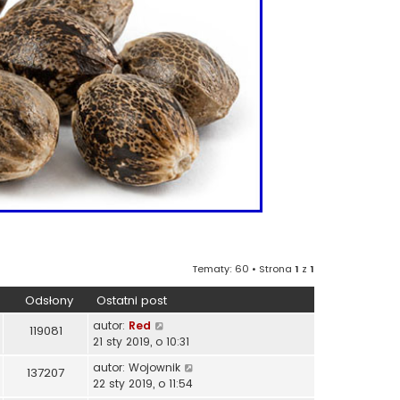
Tematy: 60 • Strona
1
z
1
Odsłony
Ostatni post
autor:
Red
119081
21 sty 2019, o 10:31
autor:
Wojownik
137207
22 sty 2019, o 11:54