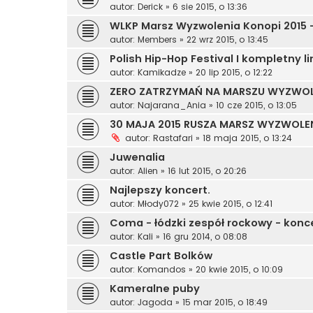
autor:
Derick
»
6 sie 2015, o 13:36
WLKP Marsz Wyzwolenia Konopi 2015 - 
autor:
Members
»
22 wrz 2015, o 13:45
Polish Hip-Hop Festival I kompletny l
autor:
Kamikadze
»
20 lip 2015, o 12:22
ZERO ZATRZYMAŃ NA MARSZU WYZWOL
autor:
Najarana_Ania
»
10 cze 2015, o 13:05
30 MAJA 2015 RUSZA MARSZ WYZWOLE
autor:
Rastafari
»
18 maja 2015, o 13:24
Juwenalia
autor:
Alien
»
16 lut 2015, o 20:26
Najlepszy koncert.
autor:
Młody072
»
25 kwie 2015, o 12:41
Coma - łódzki zespół rockowy - konc
autor:
Kali
»
16 gru 2014, o 08:08
Castle Part Bolków
autor:
Komandos
»
20 kwie 2015, o 10:09
Kameralne puby
autor:
Jagoda
»
15 mar 2015, o 18:49