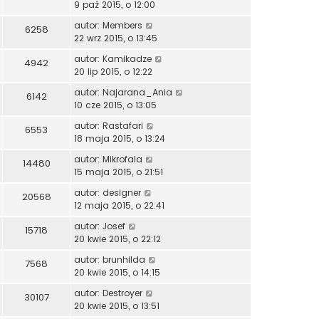
9 paź 2015, o 12:00
autor:
Members
6258
22 wrz 2015, o 13:45
autor:
Kamikadze
4942
20 lip 2015, o 12:22
autor:
Najarana_Ania
6142
10 cze 2015, o 13:05
autor:
Rastafari
6553
18 maja 2015, o 13:24
autor:
Mikrofala
14480
15 maja 2015, o 21:51
autor:
designer
20568
12 maja 2015, o 22:41
autor:
Josef
15718
20 kwie 2015, o 22:12
autor:
brunhilda
7568
20 kwie 2015, o 14:15
autor:
Destroyer
30107
20 kwie 2015, o 13:51