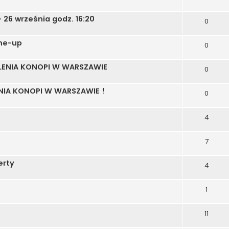
26 września godz. 16:20
0
ine-up
0
ENIA KONOPI W WARSZAWIE
0
NIA KONOPI W WARSZAWIE !
0
4
7
erty
4
1
11