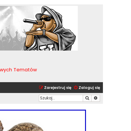
kawych Tematów
Zarejestruj się
Zaloguj się
Szukaj
Wyszukiwanie zaa