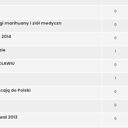
0
i marihuany i ziół medyczn
0
 2014
0
zie
1
CŁAWIU
0
1
cają do Polski
0
0
wal 2013
0