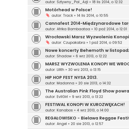
autor:
Sztywny_Pal_Azji
»
18 lis 2014, o 12:32
Motörhead w Polsce!
autor:
Track
»
14 lis 2014, o 10:55
Cannafest 2014-Międzynarodowe targ
autor:
Afrika Bambaataa
»
10 paź 2014, o 12:01
Wrocławski Marsz Wyzwolenia Konopi
autor:
Czupakabra
»
1 paź 2014, o 09:52
Nowe koncerty Behemoth w listopad
autor:
Shadow
»
6 wrz 2013, o 12:22
MARSZ WYZWOLENIA KONOPI WE WRO
autor:
Lilith
»
30 wrz 2013, o 13:15
HIP HOP FEST NYSA 2013.
autor:
Madonna
»
20 sie 2013, o 14:32
The Australian Pink Floyd Show powra
autor:
EvilGirl
»
9 wrz 2013, o 13:22
FESTIWAL KONOPI W KUROZWĘKACH!
autor:
Kanabos
»
4 wrz 2013, o 14:00
REGAŁOWISKO - Bielawa Reggae Festi
autor:
Angel
»
20 sie 2013, o 12:57