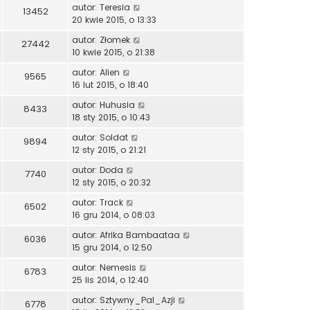
autor:
Teresia
13452
20 kwie 2015, o 13:33
autor:
Złomek
27442
10 kwie 2015, o 21:38
autor:
Alien
9565
16 lut 2015, o 18:40
autor:
Huhusia
8433
18 sty 2015, o 10:43
autor:
Soldat
9894
12 sty 2015, o 21:21
autor:
Doda
7740
12 sty 2015, o 20:32
autor:
Track
6502
16 gru 2014, o 08:03
autor:
Afrika Bambaataa
6036
15 gru 2014, o 12:50
autor:
Nemesis
6783
25 lis 2014, o 12:40
autor:
Sztywny_Pal_Azji
6778