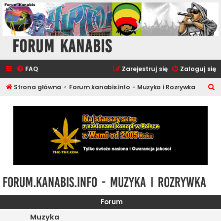
Forum Kanabis
FAQ
Zarejestruj się
Zaloguj się
S
Strona główna
Forum.kanabis.info - Muzyka i Rozrywka
z
u
k
a
j
Forum.kanabis.info - Muzyka i Rozrywka
Forum
Muzyka