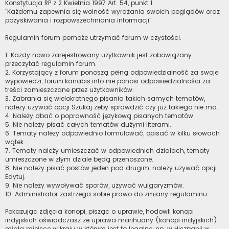
Konstytucja RP z 2 Kwietnia 1997 Art. 54, punkt 1:
"Każdemu zapewnia się wolność wyrażania swoich poglądów oraz
pozyskiwania i rozpowszechniania informacji"
Regulamin forum pomoże utrzymać forum w czystości.
1. Każdy nowo zarejestrowany użytkownik jest zobowiązany
przeczytać regulamin forum.
2. Korzystający z forum ponoszą pełną odpowiedzialność za swoje
wypowiedzi, forum.kanabis.info nie ponosi odpowiedzialności za
treści zamieszczane przez użytkowników.
3. Zabrania się wielokrotnego pisania takich samych tematów,
należy używać opcji Szukaj żeby sprawdzić czy już takiego nie ma.
4. Należy dbać o poprawność językową pisanych tematów.
5. Nie należy pisać całych tematów dużymi literami.
6. Tematy należy odpowiednio formułować, opisać w kilku słowach
wątek.
7. Tematy należy umieszczać w odpowiednich działach, tematy
umieszczone w złym dziale będą przenoszone.
8. Nie należy pisać postów jeden pod drugim, należy używać opcji
Edytuj.
9. Nie należy wywoływać sporów, używać wulgaryzmów.
10. Administrator zastrzega sobie prawo do zmiany regulaminu.
Pokazując zdjęcia konopi, pisząc o uprawie, hodowli konopi
indyjskich oświadczasz że uprawa marihuany (konopi indyjskich)
miała miejsce w kraju w którym jest to legalne, np. w Hiszpanii w