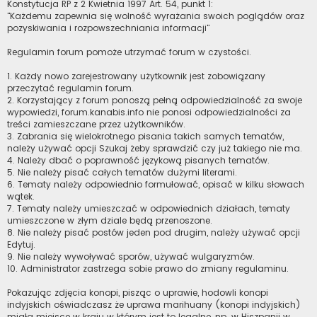
Konstytucja RP z 2 Kwietnia 1997 Art. 54, punkt 1:
"Każdemu zapewnia się wolność wyrażania swoich poglądów oraz
pozyskiwania i rozpowszechniania informacji"
Regulamin forum pomoże utrzymać forum w czystości.
1. Każdy nowo zarejestrowany użytkownik jest zobowiązany
przeczytać regulamin forum.
2. Korzystający z forum ponoszą pełną odpowiedzialność za swoje
wypowiedzi, forum.kanabis.info nie ponosi odpowiedzialności za
treści zamieszczane przez użytkowników.
3. Zabrania się wielokrotnego pisania takich samych tematów,
należy używać opcji Szukaj żeby sprawdzić czy już takiego nie ma.
4. Należy dbać o poprawność językową pisanych tematów.
5. Nie należy pisać całych tematów dużymi literami.
6. Tematy należy odpowiednio formułować, opisać w kilku słowach
wątek.
7. Tematy należy umieszczać w odpowiednich działach, tematy
umieszczone w złym dziale będą przenoszone.
8. Nie należy pisać postów jeden pod drugim, należy używać opcji
Edytuj.
9. Nie należy wywoływać sporów, używać wulgaryzmów.
10. Administrator zastrzega sobie prawo do zmiany regulaminu.
Pokazując zdjęcia konopi, pisząc o uprawie, hodowli konopi
indyjskich oświadczasz że uprawa marihuany (konopi indyjskich)
miała miejsce w kraju w którym jest to legalne, np. w Hiszpanii w