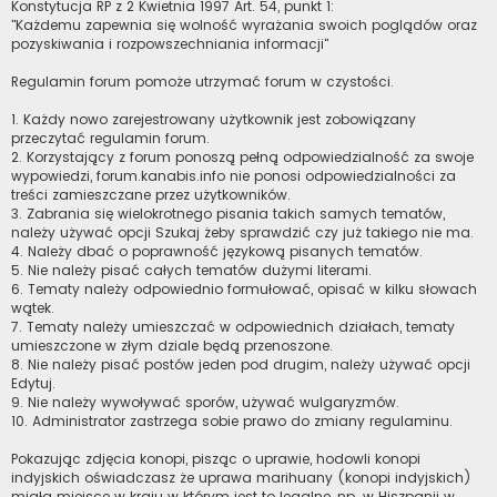
Konstytucja RP z 2 Kwietnia 1997 Art. 54, punkt 1:
"Każdemu zapewnia się wolność wyrażania swoich poglądów oraz
pozyskiwania i rozpowszechniania informacji"
Regulamin forum pomoże utrzymać forum w czystości.
1. Każdy nowo zarejestrowany użytkownik jest zobowiązany
przeczytać regulamin forum.
2. Korzystający z forum ponoszą pełną odpowiedzialność za swoje
wypowiedzi, forum.kanabis.info nie ponosi odpowiedzialności za
treści zamieszczane przez użytkowników.
3. Zabrania się wielokrotnego pisania takich samych tematów,
należy używać opcji Szukaj żeby sprawdzić czy już takiego nie ma.
4. Należy dbać o poprawność językową pisanych tematów.
5. Nie należy pisać całych tematów dużymi literami.
6. Tematy należy odpowiednio formułować, opisać w kilku słowach
wątek.
7. Tematy należy umieszczać w odpowiednich działach, tematy
umieszczone w złym dziale będą przenoszone.
8. Nie należy pisać postów jeden pod drugim, należy używać opcji
Edytuj.
9. Nie należy wywoływać sporów, używać wulgaryzmów.
10. Administrator zastrzega sobie prawo do zmiany regulaminu.
Pokazując zdjęcia konopi, pisząc o uprawie, hodowli konopi
indyjskich oświadczasz że uprawa marihuany (konopi indyjskich)
miała miejsce w kraju w którym jest to legalne, np. w Hiszpanii w