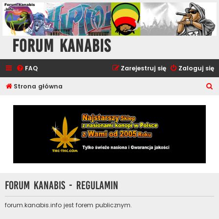
Forum Kanabis
FAQ
Zarejestruj się
Zaloguj się
S
Strona główna
z
u
k
a
j
Forum Kanabis - Regulamin
forum.kanabis.info jest forem publicznym.