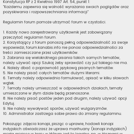
Konstytucja RP z 2 Kwietnia 1997 Art. 54, punkt 1:
"Każdemu zapewnia się wolność wyrażania swoich poglądów oraz
pozyskiwania i rozpowszechniania informacji"
Regulamin forum pomoże utrzymać forum w czystości.
1. Każdy nowo zarejestrowany użytkownik jest zobowiązany
przeczytać regulamin forum.
2. Korzystający z forum ponoszą pełną odpowiedzialność za swoje
wypowiedzi, forum.kanabis.info nie ponosi odpowiedzialności za
treści zamieszczane przez użytkowników.
3. Zabrania się wielokrotnego pisania takich samych tematów,
należy używać opcji Szukaj żeby sprawdzić czy już takiego nie ma.
4. Należy dbać o poprawność językową pisanych tematów.
5. Nie należy pisać całych tematów dużymi literami.
6. Tematy należy odpowiednio formułować, opisać w kilku słowach
wątek.
7. Tematy należy umieszczać w odpowiednich działach, tematy
umieszczone w złym dziale będą przenoszone.
8. Nie należy pisać postów jeden pod drugim, należy używać opcji
Edytuj.
9. Nie należy wywoływać sporów, używać wulgaryzmów.
10. Administrator zastrzega sobie prawo do zmiany regulaminu.
Pokazując zdjęcia konopi, pisząc o uprawie, hodowli konopi
indyjskich oświadczasz że uprawa marihuany (konopi indyjskich)
miała miejsce w kraju w którym jest to legalne, np. w Hiszpanii w