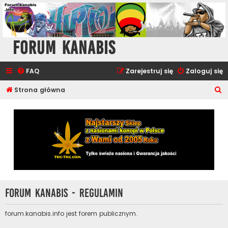
Forum Kanabis
FAQ
Zarejestruj się
Zaloguj się
S
Strona główna
z
u
k
a
j
Forum Kanabis - Regulamin
forum.kanabis.info jest forem publicznym.