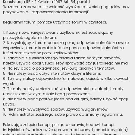
Konstytucja RP z 2 Kwietnia 1997 Art. 54, punkt 1:
"Każdemu zapewnia się wolność wyrażania swoich poglądów oraz
pozyskiwania i rozpowszechniania informacji"
Regulamin forum pomoże utrzymać forum w czystości.
1. Każdy nowo zarejestrowany użytkownik jest zobowiązany
przeczytać regulamin forum.
2. Korzystający z forum ponoszą pełną odpowiedzialność za swoje
wypowiedzi, forum.kanabis.info nie ponosi odpowiedzialności za
treści zamieszczane przez użytkowników.
3. Zabrania się wielokrotnego pisania takich samych tematów,
należy używać opcji Szukaj żeby sprawdzić czy już takiego nie ma.
4. Należy dbać o poprawność językową pisanych tematów.
5. Nie należy pisać całych tematów dużymi literami.
6. Tematy należy odpowiednio formułować, opisać w kilku słowach
wątek.
7. Tematy należy umieszczać w odpowiednich działach, tematy
umieszczone w złym dziale będą przenoszone.
8. Nie należy pisać postów jeden pod drugim, należy używać opcji
Edytuj.
9. Nie należy wywoływać sporów, używać wulgaryzmów.
10. Administrator zastrzega sobie prawo do zmiany regulaminu.
Pokazując zdjęcia konopi, pisząc o uprawie, hodowli konopi
indyjskich oświadczasz że uprawa marihuany (konopi indyjskich)
miała miejsce w kraju w którym jest to legalne, np. w Hiszpanii w