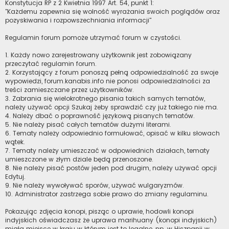
Konstytucja RP z 2 Kwietnia 1997 Art. 54, punkt 1:
"Każdemu zapewnia się wolność wyrażania swoich poglądów oraz
pozyskiwania i rozpowszechniania informacji"
Regulamin forum pomoże utrzymać forum w czystości.
1. Każdy nowo zarejestrowany użytkownik jest zobowiązany
przeczytać regulamin forum.
2. Korzystający z forum ponoszą pełną odpowiedzialność za swoje
wypowiedzi, forum.kanabis.info nie ponosi odpowiedzialności za
treści zamieszczane przez użytkowników.
3. Zabrania się wielokrotnego pisania takich samych tematów,
należy używać opcji Szukaj żeby sprawdzić czy już takiego nie ma.
4. Należy dbać o poprawność językową pisanych tematów.
5. Nie należy pisać całych tematów dużymi literami.
6. Tematy należy odpowiednio formułować, opisać w kilku słowach
wątek.
7. Tematy należy umieszczać w odpowiednich działach, tematy
umieszczone w złym dziale będą przenoszone.
8. Nie należy pisać postów jeden pod drugim, należy używać opcji
Edytuj.
9. Nie należy wywoływać sporów, używać wulgaryzmów.
10. Administrator zastrzega sobie prawo do zmiany regulaminu.
Pokazując zdjęcia konopi, pisząc o uprawie, hodowli konopi
indyjskich oświadczasz że uprawa marihuany (konopi indyjskich)
miała miejsce w kraju w którym jest to legalne, np. w Hiszpanii w