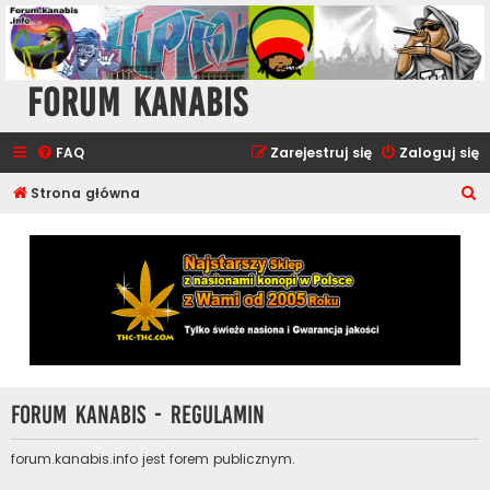
Forum Kanabis
FAQ
Zarejestruj się
Zaloguj się
S
Strona główna
z
u
k
a
j
Forum Kanabis - Regulamin
forum.kanabis.info jest forem publicznym.