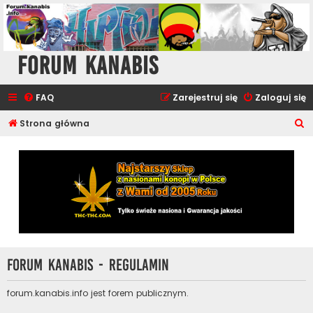
Forum Kanabis
FAQ
Zarejestruj się
Zaloguj się
S
Strona główna
z
u
k
a
j
Forum Kanabis - Regulamin
forum.kanabis.info jest forem publicznym.