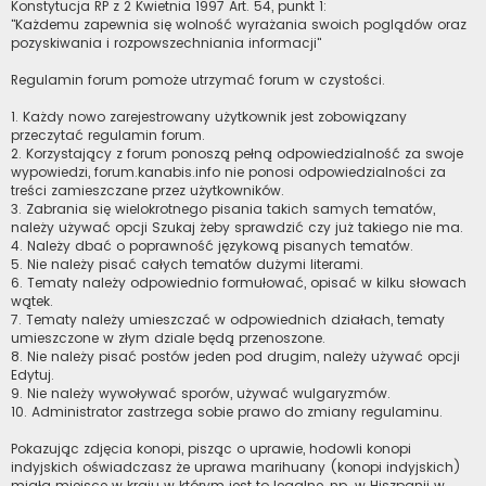
Konstytucja RP z 2 Kwietnia 1997 Art. 54, punkt 1:
"Każdemu zapewnia się wolność wyrażania swoich poglądów oraz
pozyskiwania i rozpowszechniania informacji"
Regulamin forum pomoże utrzymać forum w czystości.
1. Każdy nowo zarejestrowany użytkownik jest zobowiązany
przeczytać regulamin forum.
2. Korzystający z forum ponoszą pełną odpowiedzialność za swoje
wypowiedzi, forum.kanabis.info nie ponosi odpowiedzialności za
treści zamieszczane przez użytkowników.
3. Zabrania się wielokrotnego pisania takich samych tematów,
należy używać opcji Szukaj żeby sprawdzić czy już takiego nie ma.
4. Należy dbać o poprawność językową pisanych tematów.
5. Nie należy pisać całych tematów dużymi literami.
6. Tematy należy odpowiednio formułować, opisać w kilku słowach
wątek.
7. Tematy należy umieszczać w odpowiednich działach, tematy
umieszczone w złym dziale będą przenoszone.
8. Nie należy pisać postów jeden pod drugim, należy używać opcji
Edytuj.
9. Nie należy wywoływać sporów, używać wulgaryzmów.
10. Administrator zastrzega sobie prawo do zmiany regulaminu.
Pokazując zdjęcia konopi, pisząc o uprawie, hodowli konopi
indyjskich oświadczasz że uprawa marihuany (konopi indyjskich)
miała miejsce w kraju w którym jest to legalne, np. w Hiszpanii w