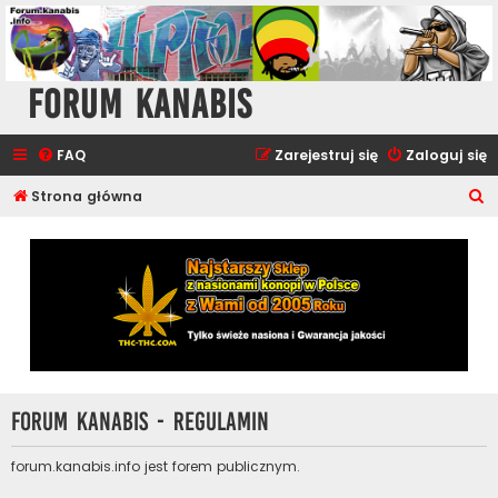
Forum Kanabis
FAQ
Zarejestruj się
Zaloguj się
S
Strona główna
z
u
k
a
j
Forum Kanabis - Regulamin
forum.kanabis.info jest forem publicznym.