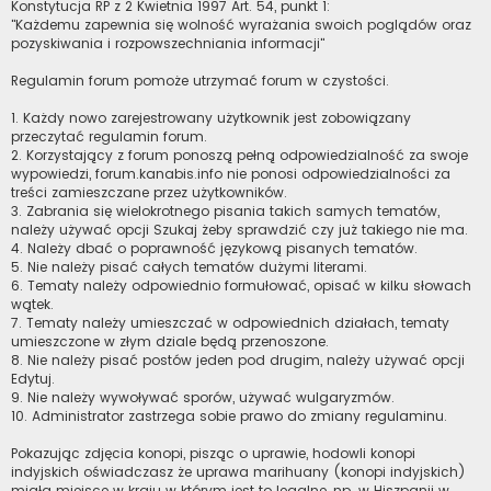
Konstytucja RP z 2 Kwietnia 1997 Art. 54, punkt 1:
"Każdemu zapewnia się wolność wyrażania swoich poglądów oraz
pozyskiwania i rozpowszechniania informacji"
Regulamin forum pomoże utrzymać forum w czystości.
1. Każdy nowo zarejestrowany użytkownik jest zobowiązany
przeczytać regulamin forum.
2. Korzystający z forum ponoszą pełną odpowiedzialność za swoje
wypowiedzi, forum.kanabis.info nie ponosi odpowiedzialności za
treści zamieszczane przez użytkowników.
3. Zabrania się wielokrotnego pisania takich samych tematów,
należy używać opcji Szukaj żeby sprawdzić czy już takiego nie ma.
4. Należy dbać o poprawność językową pisanych tematów.
5. Nie należy pisać całych tematów dużymi literami.
6. Tematy należy odpowiednio formułować, opisać w kilku słowach
wątek.
7. Tematy należy umieszczać w odpowiednich działach, tematy
umieszczone w złym dziale będą przenoszone.
8. Nie należy pisać postów jeden pod drugim, należy używać opcji
Edytuj.
9. Nie należy wywoływać sporów, używać wulgaryzmów.
10. Administrator zastrzega sobie prawo do zmiany regulaminu.
Pokazując zdjęcia konopi, pisząc o uprawie, hodowli konopi
indyjskich oświadczasz że uprawa marihuany (konopi indyjskich)
miała miejsce w kraju w którym jest to legalne, np. w Hiszpanii w