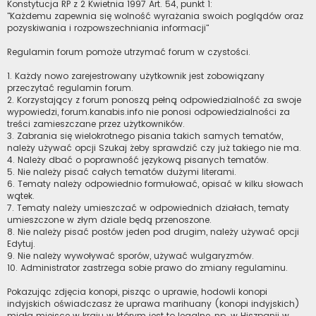
Konstytucja RP z 2 Kwietnia 1997 Art. 54, punkt 1:
"Każdemu zapewnia się wolność wyrażania swoich poglądów oraz
pozyskiwania i rozpowszechniania informacji"
Regulamin forum pomoże utrzymać forum w czystości.
1. Każdy nowo zarejestrowany użytkownik jest zobowiązany
przeczytać regulamin forum.
2. Korzystający z forum ponoszą pełną odpowiedzialność za swoje
wypowiedzi, forum.kanabis.info nie ponosi odpowiedzialności za
treści zamieszczane przez użytkowników.
3. Zabrania się wielokrotnego pisania takich samych tematów,
należy używać opcji Szukaj żeby sprawdzić czy już takiego nie ma.
4. Należy dbać o poprawność językową pisanych tematów.
5. Nie należy pisać całych tematów dużymi literami.
6. Tematy należy odpowiednio formułować, opisać w kilku słowach
wątek.
7. Tematy należy umieszczać w odpowiednich działach, tematy
umieszczone w złym dziale będą przenoszone.
8. Nie należy pisać postów jeden pod drugim, należy używać opcji
Edytuj.
9. Nie należy wywoływać sporów, używać wulgaryzmów.
10. Administrator zastrzega sobie prawo do zmiany regulaminu.
Pokazując zdjęcia konopi, pisząc o uprawie, hodowli konopi
indyjskich oświadczasz że uprawa marihuany (konopi indyjskich)
miała miejsce w kraju w którym jest to legalne, np. w Hiszpanii w