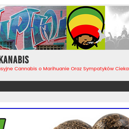
Kanabis
usyjne Cannabis o Marihuanie Oraz Sympatyków Cie