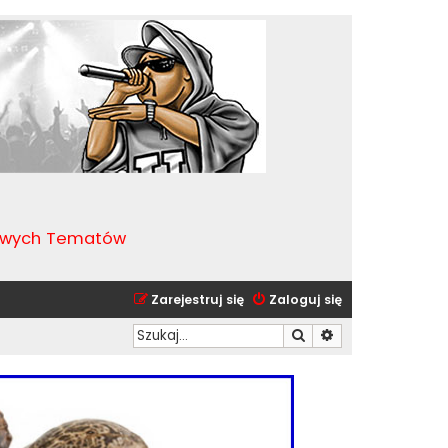
kawych Tematów
Zarejestruj się
Zaloguj się
Szukaj
Wyszukiwanie zaa