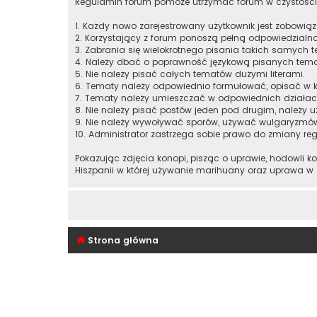
Regulamin forum pomoże utrzymać forum w czystości
1. Każdy nowo zarejestrowany użytkownik jest zobowią
2. Korzystający z forum ponoszą pełną odpowiedzialno
3. Zabrania się wielokrotnego pisania takich samych t
4. Należy dbać o poprawność językową pisanych tem
5. Nie należy pisać całych tematów dużymi literami.
6. Tematy należy odpowiednio formułować, opisać w k
7. Tematy należy umieszczać w odpowiednich działac
8. Nie należy pisać postów jeden pod drugim, należy u
9. Nie należy wywoływać sporów, używać wulgaryzmó
10. Administrator zastrzega sobie prawo do zmiany re
Pokazując zdjęcia konopi, pisząc o uprawie, hodowli k
Hiszpanii w której używanie marihuany oraz uprawa w
Strona główna