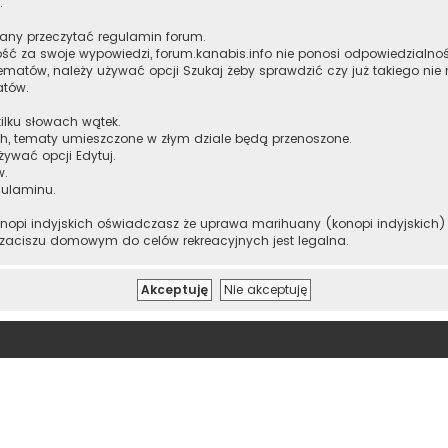
.
zany przeczytać regulamin forum.
ść za swoje wypowiedzi, forum.kanabis.info nie ponosi odpowiedzialnoś
ematów, należy używać opcji Szukaj żeby sprawdzić czy już takiego nie
atów.
ilku słowach wątek.
h, tematy umieszczone w złym dziale będą przenoszone.
żywać opcji Edytuj.
w.
gulaminu.
onopi indyjskich oświadczasz że uprawa marihuany (konopi indyjskich) m
 zaciszu domowym do celów rekreacyjnych jest legalna.