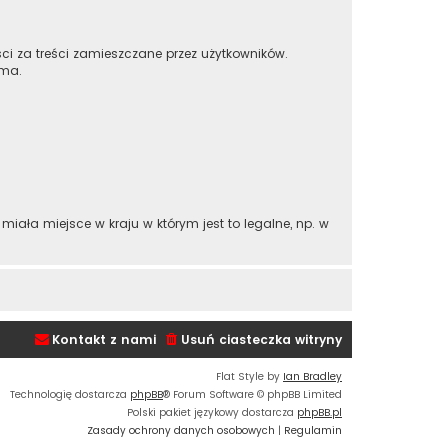
ci za treści zamieszczane przez użytkowników.
 ma.
iała miejsce w kraju w którym jest to legalne, np. w
Kontakt z nami
Usuń ciasteczka witryny
Flat Style by
Ian Bradley
Technologię dostarcza
phpBB
® Forum Software © phpBB Limited
Polski pakiet językowy dostarcza
phpBB.pl
Zasady ochrony danych osobowych
|
Regulamin