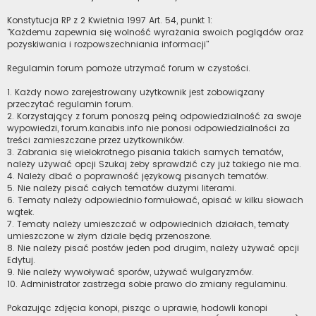
Konstytucja RP z 2 Kwietnia 1997 Art. 54, punkt 1:
"Każdemu zapewnia się wolność wyrażania swoich poglądów oraz
pozyskiwania i rozpowszechniania informacji"
Regulamin forum pomoże utrzymać forum w czystości.
1. Każdy nowo zarejestrowany użytkownik jest zobowiązany
przeczytać regulamin forum.
2. Korzystający z forum ponoszą pełną odpowiedzialność za swoje
wypowiedzi, forum.kanabis.info nie ponosi odpowiedzialności za
treści zamieszczane przez użytkowników.
3. Zabrania się wielokrotnego pisania takich samych tematów,
należy używać opcji Szukaj żeby sprawdzić czy już takiego nie ma.
4. Należy dbać o poprawność językową pisanych tematów.
5. Nie należy pisać całych tematów dużymi literami.
6. Tematy należy odpowiednio formułować, opisać w kilku słowach
wątek.
7. Tematy należy umieszczać w odpowiednich działach, tematy
umieszczone w złym dziale będą przenoszone.
8. Nie należy pisać postów jeden pod drugim, należy używać opcji
Edytuj.
9. Nie należy wywoływać sporów, używać wulgaryzmów.
10. Administrator zastrzega sobie prawo do zmiany regulaminu.
Pokazując zdjęcia konopi, pisząc o uprawie, hodowli konopi