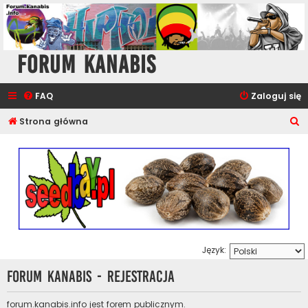
Forum Kanabis
FAQ
Zaloguj się
S
Strona główna
z
u
k
a
j
Język:
Forum Kanabis - Rejestracja
forum.kanabis.info jest forem publicznym.