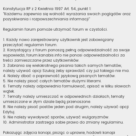
Konstytucja RP z 2 Kwietnia 1997 Art. 54, punkt 1:
"Każdemu zapewnia się wolność wyrażania swoich poglądów oraz
pozyskiwania i rozpowszechniania informacji"
Regulamin forum pomoże utrzymać forum w czystości.
1. Każdy nowo zarejestrowany użytkownik jest zobowiązany
przeczytać regulamin forum.
2. Korzystający z forum ponoszą pełną odpowiedzialność za swoje
wypowiedzi, forum.kanabis.info nie ponosi odpowiedzialności za
treści zamieszczane przez użytkowników.
3. Zabrania się wielokrotnego pisania takich samych tematów,
należy używać opcji Szukaj żeby sprawdzić czy już takiego nie ma.
4. Należy dbać o poprawność językową pisanych tematów.
5. Nie należy pisać całych tematów dużymi literami.
6. Tematy należy odpowiednio formułować, opisać w kilku słowach
wątek.
7. Tematy należy umieszczać w odpowiednich działach, tematy
umieszczone w złym dziale będą przenoszone.
8. Nie należy pisać postów jeden pod drugim, należy używać opcji
Edytuj.
9. Nie należy wywoływać sporów, używać wulgaryzmów.
10. Administrator zastrzega sobie prawo do zmiany regulaminu.
Pokazując zdjęcia konopi, pisząc o uprawie, hodowli konopi