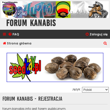
Forum Kanabis
FAQ
Zaloguj się
S
Strona główna
z
u
k
a
j
Język:
Forum Kanabis - Rejestracja
forum.kanabis.info jest forem publicznym.