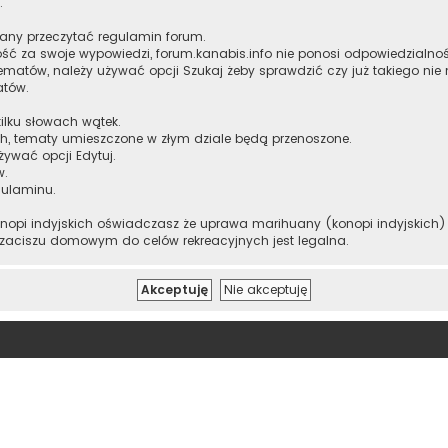
.
zany przeczytać regulamin forum.
ść za swoje wypowiedzi, forum.kanabis.info nie ponosi odpowiedzialnoś
ematów, należy używać opcji Szukaj żeby sprawdzić czy już takiego nie
atów.
ilku słowach wątek.
h, tematy umieszczone w złym dziale będą przenoszone.
żywać opcji Edytuj.
w.
gulaminu.
onopi indyjskich oświadczasz że uprawa marihuany (konopi indyjskich) m
 zaciszu domowym do celów rekreacyjnych jest legalna.