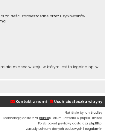
ci za treści zamieszczane przez użytkowników.
 ma.
iała miejsce w kraju w którym jest to legalne, np. w
Kontakt z nami
Usuń ciasteczka witryny
Flat Style by
Ian Bradley
Technologię dostarcza
phpBB
® Forum Software © phpBB Limited
Polski pakiet językowy dostarcza
phpBB.pl
Zasady ochrony danych osobowych
|
Regulamin