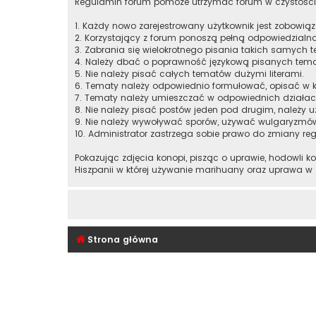
Regulamin forum pomoże utrzymać forum w czystości
1. Każdy nowo zarejestrowany użytkownik jest zobowią
2. Korzystający z forum ponoszą pełną odpowiedzialno
3. Zabrania się wielokrotnego pisania takich samych t
4. Należy dbać o poprawność językową pisanych tem
5. Nie należy pisać całych tematów dużymi literami.
6. Tematy należy odpowiednio formułować, opisać w k
7. Tematy należy umieszczać w odpowiednich działac
8. Nie należy pisać postów jeden pod drugim, należy u
9. Nie należy wywoływać sporów, używać wulgaryzmó
10. Administrator zastrzega sobie prawo do zmiany re
Pokazując zdjęcia konopi, pisząc o uprawie, hodowli k
Hiszpanii w której używanie marihuany oraz uprawa w
Strona główna