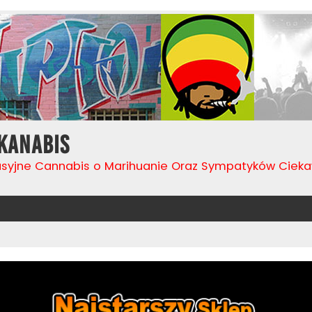
Kanabis
usyjne Cannabis o Marihuanie Oraz Sympatyków Cie