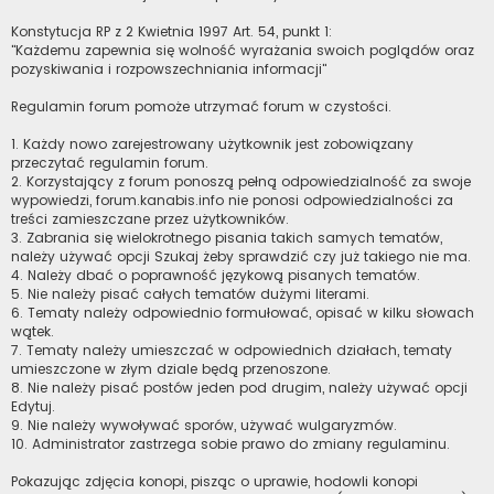
Konstytucja RP z 2 Kwietnia 1997 Art. 54, punkt 1:
"Każdemu zapewnia się wolność wyrażania swoich poglądów oraz
pozyskiwania i rozpowszechniania informacji"
Regulamin forum pomoże utrzymać forum w czystości.
1. Każdy nowo zarejestrowany użytkownik jest zobowiązany
przeczytać regulamin forum.
2. Korzystający z forum ponoszą pełną odpowiedzialność za swoje
wypowiedzi, forum.kanabis.info nie ponosi odpowiedzialności za
treści zamieszczane przez użytkowników.
3. Zabrania się wielokrotnego pisania takich samych tematów,
należy używać opcji Szukaj żeby sprawdzić czy już takiego nie ma.
4. Należy dbać o poprawność językową pisanych tematów.
5. Nie należy pisać całych tematów dużymi literami.
6. Tematy należy odpowiednio formułować, opisać w kilku słowach
wątek.
7. Tematy należy umieszczać w odpowiednich działach, tematy
umieszczone w złym dziale będą przenoszone.
8. Nie należy pisać postów jeden pod drugim, należy używać opcji
Edytuj.
9. Nie należy wywoływać sporów, używać wulgaryzmów.
10. Administrator zastrzega sobie prawo do zmiany regulaminu.
Pokazując zdjęcia konopi, pisząc o uprawie, hodowli konopi