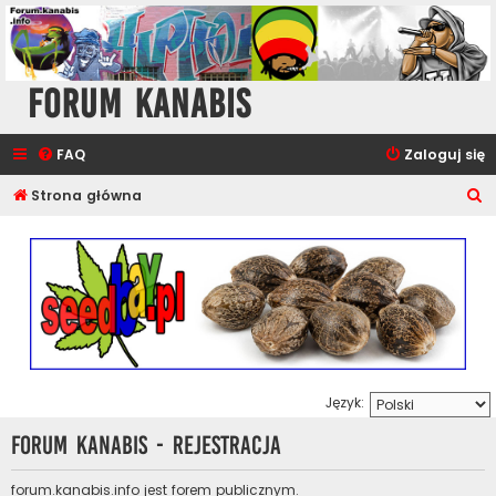
Forum Kanabis
FAQ
Zaloguj się
S
Strona główna
z
u
k
a
j
Język:
Forum Kanabis - Rejestracja
forum.kanabis.info jest forem publicznym.