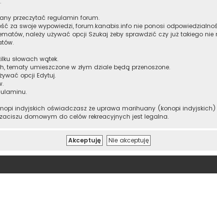
.
zany przeczytać regulamin forum.
ść za swoje wypowiedzi, forum.kanabis.info nie ponosi odpowiedzialnoś
ematów, należy używać opcji Szukaj żeby sprawdzić czy już takiego nie
atów.
ilku słowach wątek.
h, tematy umieszczone w złym dziale będą przenoszone.
żywać opcji Edytuj.
w.
gulaminu.
onopi indyjskich oświadczasz że uprawa marihuany (konopi indyjskich) m
 zaciszu domowym do celów rekreacyjnych jest legalna.