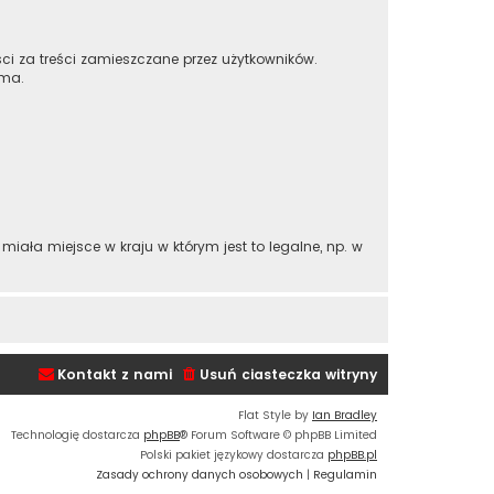
ci za treści zamieszczane przez użytkowników.
 ma.
iała miejsce w kraju w którym jest to legalne, np. w
Kontakt z nami
Usuń ciasteczka witryny
Flat Style by
Ian Bradley
Technologię dostarcza
phpBB
® Forum Software © phpBB Limited
Polski pakiet językowy dostarcza
phpBB.pl
Zasady ochrony danych osobowych
|
Regulamin