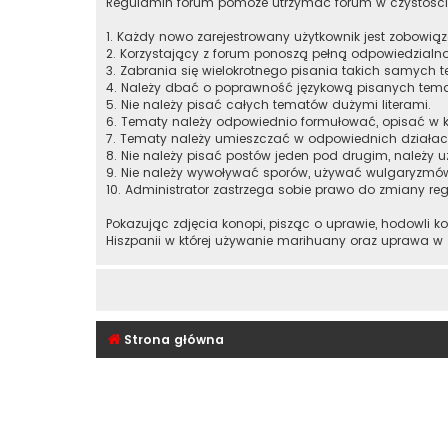
Regulamin forum pomoże utrzymać forum w czystości
1. Każdy nowo zarejestrowany użytkownik jest zobowią
2. Korzystający z forum ponoszą pełną odpowiedzialno
3. Zabrania się wielokrotnego pisania takich samych t
4. Należy dbać o poprawność językową pisanych tem
5. Nie należy pisać całych tematów dużymi literami.
6. Tematy należy odpowiednio formułować, opisać w k
7. Tematy należy umieszczać w odpowiednich działac
8. Nie należy pisać postów jeden pod drugim, należy u
9. Nie należy wywoływać sporów, używać wulgaryzmó
10. Administrator zastrzega sobie prawo do zmiany re
Pokazując zdjęcia konopi, pisząc o uprawie, hodowli k
Hiszpanii w której używanie marihuany oraz uprawa w
Strona główna