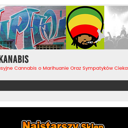
Kanabis
usyjne Cannabis o Marihuanie Oraz Sympatyków Cie