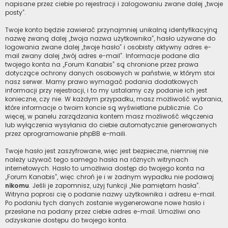
napisane przez ciebie po rejestracji i zalogowaniu zwane dalej „twoje
posty”.
Twoje konto będzie zawierać przynajmniej unikalną identyfikacyjną
nazwę zwaną dalej „twoja nazwa użytkownika”, hasło używane do
logowania zwane dalej „twoje hasło” i osobisty aktywny adres e-
mail zwany dalej „twój adres e-mail”. Informacje podane dla
twojego konta na „Forum Kanabis” są chronione przez prawa
dotyczące ochrony danych osobowych w państwie, w którym stoi
nasz serwer. Mamy prawo wymagać podania dodatkowych
informacji przy rejestracji, i to my ustalamy czy podanie ich jest
konieczne, czy nie. W każdym przypadku, masz możliwość wybrania,
które informacje o twoim koncie są wyświetlane publicznie. Co
więcej, w panelu zarządzania kontem masz możliwość włączenia
lub wyłączenia wysyłania do ciebie automatycznie generowanych
przez oprogramowanie phpBB e-maili.
Twoje hasło jest zaszyfrowane, więc jest bezpieczne, niemniej nie
należy używać tego samego hasła na różnych witrynach
internetowych. Hasło to umożliwia dostęp do twojego konta na
„Forum Kanabis”, więc chroń je i w żadnym wypadku nie podawaj
nikomu
. Jeśli je zapomnisz, użyj funkcji „Nie pamiętam hasła”.
Witryna poprosi cię o podanie nazwy użytkownika i adresu e-mail.
Po podaniu tych danych zostanie wygenerowane nowe hasło i
przesłane na podany przez ciebie adres e-mail. Umożliwi ono
odzyskanie dostępu do twojego konta.