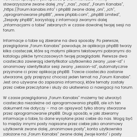
stowarzyszone zwane dalej „my”, „nas”, „nasz”, „Forum Kanabis”,
„https://forum.kanabis.info” i phpBB zwane dalej „oni”, „ich”,
„oprogramowanie phpBB”, „www.phpbb.com”, „phpBB Limited”,
„Zespoły phpBB”, korzystają z informacji zwanymi dalej
„informacjami o tobie” zebranych w czasie dowolnej twojej sesji na
forum.
Informacje o tobie są zbierane na dwa sposoby. Po pierwsze,
przeglądanie „Forum Kanabis” powoduje, że aplikacja phpBB tworzy
kilka ciasteczek, które są małymi plikami tekstowymi pobranymi do
katalogu plików tymczasowych twojej przeglądarki. Pierwsze dwa
ciasteczka zawierają identyfikator użytkownika zwany „user-id” i
anonimowy identyfikator sesji zwany „session-id”, automatycznie
przyznane ci przez aplikację phpBB. Trzecie ciasteczko zostanie
utworzone, gdy przejrzysz chociaż jeden temat na „Forum Kanabis”.
Jest ono używane do zapisania informacji, które tematy zostały
przez ciebie przeczytane i służy do ułatwienia ci nawigacji na forum.
W czasie przeglądania „Forum Kanabis” możemy też utworzyć
ciasteczka niezależne od oprogramowania phpBB, ale ich ten
dokument nie dotyczy – ma on opisywać tylko strony stworzone
przez oprogramowanie phpBB. Drugi sposób, w jaki zbieramy
informacje o tobie, to dane wysyłane przez ciebie do nas. Mogą być
to między innymi posty napisane przez ciebie jako anonimowy
użytkownik zwane dalej „anonimowe posty”, konta użytkownika
założone na „Forum Kanabis” zwane dalej „twoje konto” i posty