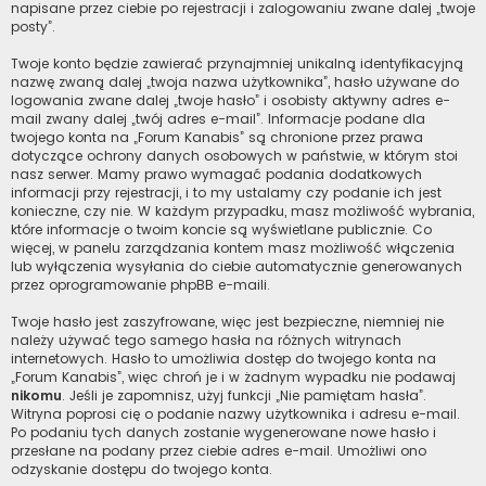
napisane przez ciebie po rejestracji i zalogowaniu zwane dalej „twoje
posty”.
Twoje konto będzie zawierać przynajmniej unikalną identyfikacyjną
nazwę zwaną dalej „twoja nazwa użytkownika”, hasło używane do
logowania zwane dalej „twoje hasło” i osobisty aktywny adres e-
mail zwany dalej „twój adres e-mail”. Informacje podane dla
twojego konta na „Forum Kanabis” są chronione przez prawa
dotyczące ochrony danych osobowych w państwie, w którym stoi
nasz serwer. Mamy prawo wymagać podania dodatkowych
informacji przy rejestracji, i to my ustalamy czy podanie ich jest
konieczne, czy nie. W każdym przypadku, masz możliwość wybrania,
które informacje o twoim koncie są wyświetlane publicznie. Co
więcej, w panelu zarządzania kontem masz możliwość włączenia
lub wyłączenia wysyłania do ciebie automatycznie generowanych
przez oprogramowanie phpBB e-maili.
Twoje hasło jest zaszyfrowane, więc jest bezpieczne, niemniej nie
należy używać tego samego hasła na różnych witrynach
internetowych. Hasło to umożliwia dostęp do twojego konta na
„Forum Kanabis”, więc chroń je i w żadnym wypadku nie podawaj
nikomu
. Jeśli je zapomnisz, użyj funkcji „Nie pamiętam hasła”.
Witryna poprosi cię o podanie nazwy użytkownika i adresu e-mail.
Po podaniu tych danych zostanie wygenerowane nowe hasło i
przesłane na podany przez ciebie adres e-mail. Umożliwi ono
odzyskanie dostępu do twojego konta.