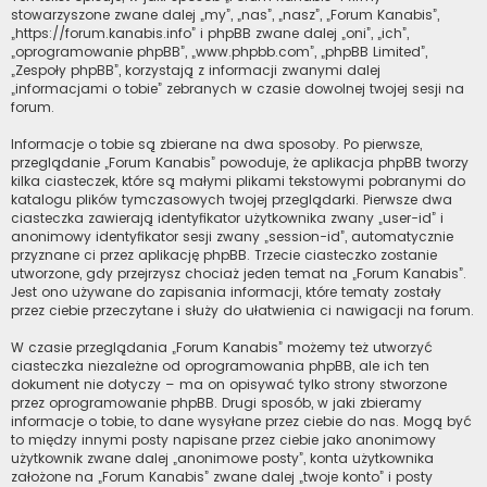
stowarzyszone zwane dalej „my”, „nas”, „nasz”, „Forum Kanabis”,
„https://forum.kanabis.info” i phpBB zwane dalej „oni”, „ich”,
„oprogramowanie phpBB”, „www.phpbb.com”, „phpBB Limited”,
„Zespoły phpBB”, korzystają z informacji zwanymi dalej
„informacjami o tobie” zebranych w czasie dowolnej twojej sesji na
forum.
Informacje o tobie są zbierane na dwa sposoby. Po pierwsze,
przeglądanie „Forum Kanabis” powoduje, że aplikacja phpBB tworzy
kilka ciasteczek, które są małymi plikami tekstowymi pobranymi do
katalogu plików tymczasowych twojej przeglądarki. Pierwsze dwa
ciasteczka zawierają identyfikator użytkownika zwany „user-id” i
anonimowy identyfikator sesji zwany „session-id”, automatycznie
przyznane ci przez aplikację phpBB. Trzecie ciasteczko zostanie
utworzone, gdy przejrzysz chociaż jeden temat na „Forum Kanabis”.
Jest ono używane do zapisania informacji, które tematy zostały
przez ciebie przeczytane i służy do ułatwienia ci nawigacji na forum.
W czasie przeglądania „Forum Kanabis” możemy też utworzyć
ciasteczka niezależne od oprogramowania phpBB, ale ich ten
dokument nie dotyczy – ma on opisywać tylko strony stworzone
przez oprogramowanie phpBB. Drugi sposób, w jaki zbieramy
informacje o tobie, to dane wysyłane przez ciebie do nas. Mogą być
to między innymi posty napisane przez ciebie jako anonimowy
użytkownik zwane dalej „anonimowe posty”, konta użytkownika
założone na „Forum Kanabis” zwane dalej „twoje konto” i posty