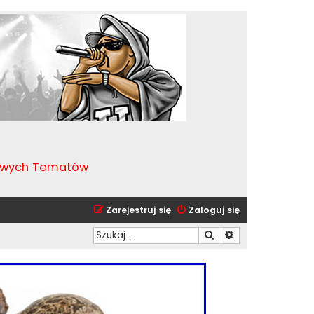
kawych Tematów
Zarejestruj się
Zaloguj się
Szukaj
Wyszukiwanie zaa