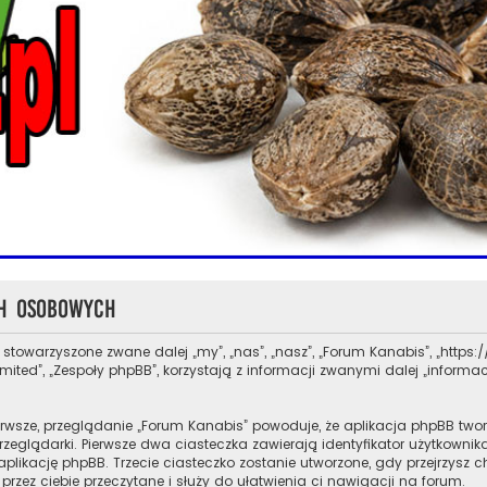
ch osobowych
 stowarzyszone zwane dalej „my”, „nas”, „nasz”, „Forum Kanabis”, „https://
ed”, „Zespoły phpBB”, korzystają z informacji zwanymi dalej „informacj
rwsze, przeglądanie „Forum Kanabis” powoduje, że aplikacja phpBB tworz
glądarki. Pierwsze dwa ciasteczka zawierają identyfikator użytkownika 
aplikację phpBB. Trzecie ciasteczko zostanie utworzone, gdy przejrzysz 
przez ciebie przeczytane i służy do ułatwienia ci nawigacji na forum.