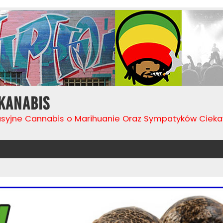
Kanabis
usyjne Cannabis o Marihuanie Oraz Sympatyków Cie