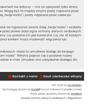
okument nie dotyczy – ma on opisywać tylko strony
nas. Mogą być to między innymi posty napisane przez
„twoje konto” i posty napisane przez ciebie po
ane do logowania zwane dalej „twoje hasło” i osobisty
ione przez prawa dotyczące ochrony danych osobowych
my czy podanie ich jest konieczne, czy nie. W każdym
ądzania kontem masz możliwość włączenia lub
ernetowych. Hasło to umożliwia dostęp do twojego
iętam hasła”. Witryna poprosi cię o podanie nazwy
 adres e-mail. Umożliwi ono odzyskanie dostępu do
Kontakt z nami
Usuń ciasteczka witryny
Flat Style by
Ian Bradley
Technologię dostarcza
phpBB
® Forum Software © phpBB Limited
Polski pakiet językowy dostarcza
phpBB.pl
Zasady ochrony danych osobowych
|
Regulamin