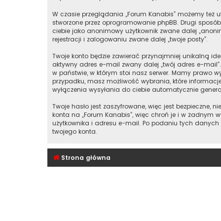
W czasie przeglądania „Forum Kanabis” możemy też ut
stworzone przez oprogramowanie phpBB. Drugi sposób, 
ciebie jako anonimowy użytkownik zwane dalej „anonim
rejestracji i zalogowaniu zwane dalej „twoje posty”.
Twoje konto będzie zawierać przynajmniej unikalną id
aktywny adres e-mail zwany dalej „twój adres e-mai
w państwie, w którym stoi nasz serwer. Mamy prawo wy
przypadku, masz możliwość wybrania, które informacj
wyłączenia wysyłania do ciebie automatycznie gener
Twoje hasło jest zaszyfrowane, więc jest bezpieczne,
konta na „Forum Kanabis”, więc chroń je i w żadnym
użytkownika i adresu e-mail. Po podaniu tych danych
twojego konta.
Strona główna