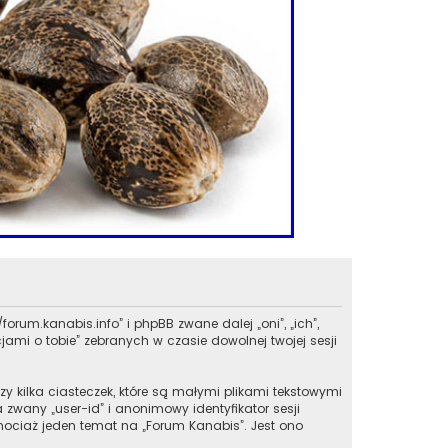
forum.kanabis.info” i phpBB zwane dalej „oni”, „ich”,
ami o tobie” zebranych w czasie dowolnej twojej sesji
y kilka ciasteczek, które są małymi plikami tekstowymi
zwany „user-id” i anonimowy identyfikator sesji
chociaż jeden temat na „Forum Kanabis”. Jest ono