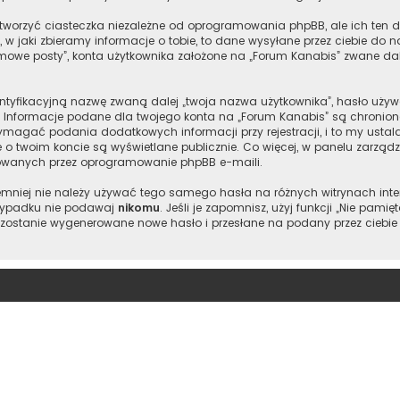
worzyć ciasteczka niezależne od oprogramowania phpBB, ale ich ten d
w jaki zbieramy informacje o tobie, to dane wysyłane przez ciebie do 
owe posty”, konta użytkownika założone na „Forum Kanabis” zwane dalej 
entyfikacyjną nazwę zwaną dalej „twoja nazwa użytkownika”, hasło używ
l”. Informacje podane dla twojego konta na „Forum Kanabis” są chron
magać podania dodatkowych informacji przy rejestracji, i to my ustala
e o twoim koncie są wyświetlane publicznie. Co więcej, w panelu zarz
owanych przez oprogramowanie phpBB e-maili.
 niemniej nie należy używać tego samego hasła na różnych witrynach int
 wypadku nie podawaj
nikomu
. Jeśli je zapomnisz, użyj funkcji „Nie pam
 zostanie wygenerowane nowe hasło i przesłane na podany przez ciebie