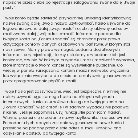
napisane przez ciebie po rejestracji i zalogowaniu zwane dalej „twoje
posty”.
Twoje konto będzie zawierać przynajmniej unikalną identyfikacyjną
nazwę zwaną dalej „twoja nazwa użytkownika”, hasło używane do
logowania zwane dalej „twoje hasło” i osobisty aktywny adres e-
mail zwany dalej „twój adres e-mail”. Informacje podane dla
twojego konta na „Forum Kanabis” są chronione przez prawa
dotyczące ochrony danych osobowych w państwie, w którym stoi
nasz serwer. Mamy prawo wymagać podania dodatkowych
informacji przy rejestracji, i to my ustalamy czy podanie ich jest
konieczne, czy nie. W każdym przypadku, masz możliwość wybrania,
które informacje o twoim koncie są wyświetlane publicznie. Co
więcej, w panelu zarządzania kontem masz możliwość włączenia
lub wyłączenia wysyłania do ciebie automatycznie generowanych
przez oprogramowanie phpBB e-maili.
Twoje hasło jest zaszyfrowane, więc jest bezpieczne, niemniej nie
należy używać tego samego hasła na różnych witrynach
internetowych. Hasło to umożliwia dostęp do twojego konta na
„Forum Kanabis”, więc chroń je i w żadnym wypadku nie podawaj
nikomu
. Jeśli je zapomnisz, użyj funkcji „Nie pamiętam hasła”.
Witryna poprosi cię o podanie nazwy użytkownika i adresu e-mail.
Po podaniu tych danych zostanie wygenerowane nowe hasło i
przesłane na podany przez ciebie adres e-mail. Umożliwi ono
odzyskanie dostępu do twojego konta.