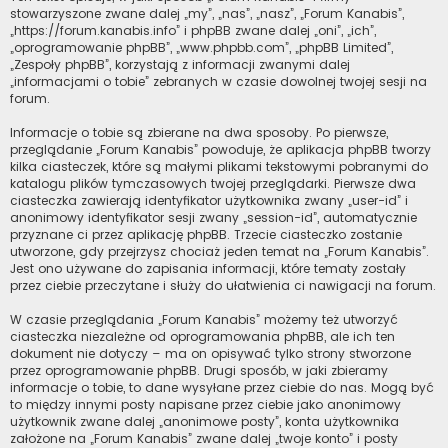
stowarzyszone zwane dalej „my”, „nas”, „nasz”, „Forum Kanabis”,
„https://forum.kanabis.info” i phpBB zwane dalej „oni”, „ich”,
„oprogramowanie phpBB”, „www.phpbb.com”, „phpBB Limited”,
„Zespoły phpBB”, korzystają z informacji zwanymi dalej
„informacjami o tobie” zebranych w czasie dowolnej twojej sesji na
forum.
Informacje o tobie są zbierane na dwa sposoby. Po pierwsze,
przeglądanie „Forum Kanabis” powoduje, że aplikacja phpBB tworzy
kilka ciasteczek, które są małymi plikami tekstowymi pobranymi do
katalogu plików tymczasowych twojej przeglądarki. Pierwsze dwa
ciasteczka zawierają identyfikator użytkownika zwany „user-id” i
anonimowy identyfikator sesji zwany „session-id”, automatycznie
przyznane ci przez aplikację phpBB. Trzecie ciasteczko zostanie
utworzone, gdy przejrzysz chociaż jeden temat na „Forum Kanabis”.
Jest ono używane do zapisania informacji, które tematy zostały
przez ciebie przeczytane i służy do ułatwienia ci nawigacji na forum.
W czasie przeglądania „Forum Kanabis” możemy też utworzyć
ciasteczka niezależne od oprogramowania phpBB, ale ich ten
dokument nie dotyczy – ma on opisywać tylko strony stworzone
przez oprogramowanie phpBB. Drugi sposób, w jaki zbieramy
informacje o tobie, to dane wysyłane przez ciebie do nas. Mogą być
to między innymi posty napisane przez ciebie jako anonimowy
użytkownik zwane dalej „anonimowe posty”, konta użytkownika
założone na „Forum Kanabis” zwane dalej „twoje konto” i posty