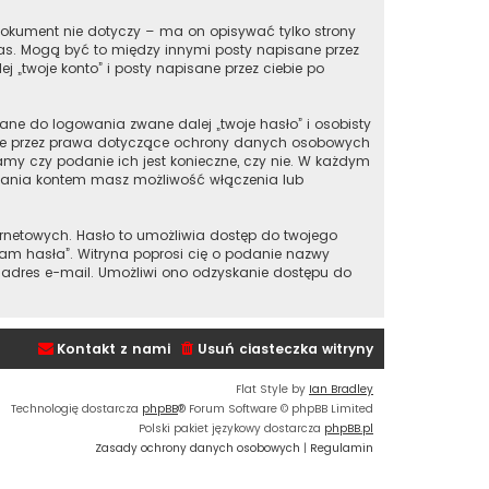
okument nie dotyczy – ma on opisywać tylko strony
nas. Mogą być to między innymi posty napisane przez
„twoje konto” i posty napisane przez ciebie po
ane do logowania zwane dalej „twoje hasło” i osobisty
ione przez prawa dotyczące ochrony danych osobowych
my czy podanie ich jest konieczne, czy nie. W każdym
ądzania kontem masz możliwość włączenia lub
ernetowych. Hasło to umożliwia dostęp do twojego
iętam hasła”. Witryna poprosi cię o podanie nazwy
 adres e-mail. Umożliwi ono odzyskanie dostępu do
Kontakt z nami
Usuń ciasteczka witryny
Flat Style by
Ian Bradley
Technologię dostarcza
phpBB
® Forum Software © phpBB Limited
Polski pakiet językowy dostarcza
phpBB.pl
Zasady ochrony danych osobowych
|
Regulamin