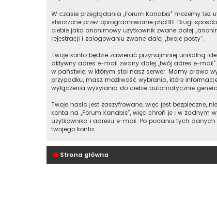
W czasie przeglądania „Forum Kanabis” możemy też ut
stworzone przez oprogramowanie phpBB. Drugi sposób, 
ciebie jako anonimowy użytkownik zwane dalej „anonim
rejestracji i zalogowaniu zwane dalej „twoje posty”.
Twoje konto będzie zawierać przynajmniej unikalną id
aktywny adres e-mail zwany dalej „twój adres e-mai
w państwie, w którym stoi nasz serwer. Mamy prawo wy
przypadku, masz możliwość wybrania, które informacj
wyłączenia wysyłania do ciebie automatycznie gener
Twoje hasło jest zaszyfrowane, więc jest bezpieczne,
konta na „Forum Kanabis”, więc chroń je i w żadnym
użytkownika i adresu e-mail. Po podaniu tych danych
twojego konta.
Strona główna