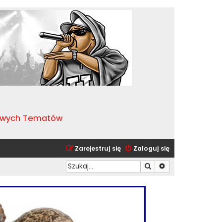
kawych Tematów
Zarejestruj się
Zaloguj się
Szukaj
Wyszukiwanie zaa