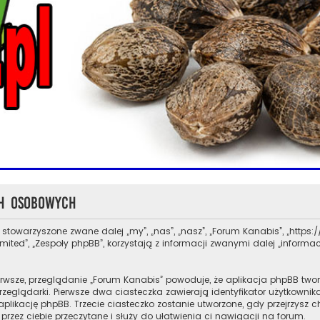
ch osobowych
 stowarzyszone zwane dalej „my”, „nas”, „nasz”, „Forum Kanabis”, „https://
ed”, „Zespoły phpBB”, korzystają z informacji zwanymi dalej „informacj
rwsze, przeglądanie „Forum Kanabis” powoduje, że aplikacja phpBB tworz
glądarki. Pierwsze dwa ciasteczka zawierają identyfikator użytkownika 
aplikację phpBB. Trzecie ciasteczko zostanie utworzone, gdy przejrzysz 
przez ciebie przeczytane i służy do ułatwienia ci nawigacji na forum.