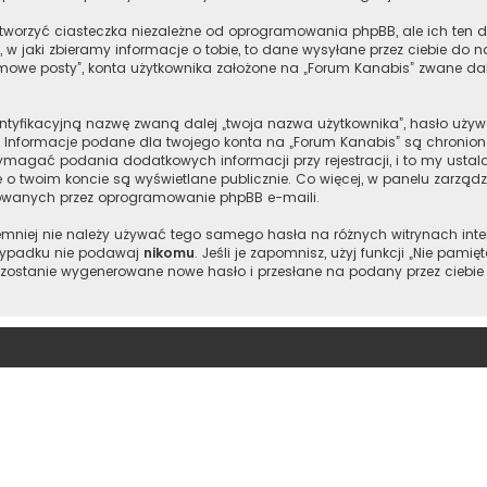
worzyć ciasteczka niezależne od oprogramowania phpBB, ale ich ten d
w jaki zbieramy informacje o tobie, to dane wysyłane przez ciebie do 
owe posty”, konta użytkownika założone na „Forum Kanabis” zwane dalej 
entyfikacyjną nazwę zwaną dalej „twoja nazwa użytkownika”, hasło używ
l”. Informacje podane dla twojego konta na „Forum Kanabis” są chron
magać podania dodatkowych informacji przy rejestracji, i to my ustala
e o twoim koncie są wyświetlane publicznie. Co więcej, w panelu zarz
owanych przez oprogramowanie phpBB e-maili.
 niemniej nie należy używać tego samego hasła na różnych witrynach int
 wypadku nie podawaj
nikomu
. Jeśli je zapomnisz, użyj funkcji „Nie pam
 zostanie wygenerowane nowe hasło i przesłane na podany przez ciebie