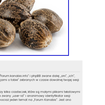
forum.kanabis.info” i phpBB zwane dalej „oni”, „ich”,
ami o tobie” zebranych w czasie dowolnej twojej sesji
y kilka ciasteczek, które są małymi plikami tekstowymi
zwany „user-id” i anonimowy identyfikator sesji
chociaż jeden temat na „Forum Kanabis”. Jest ono