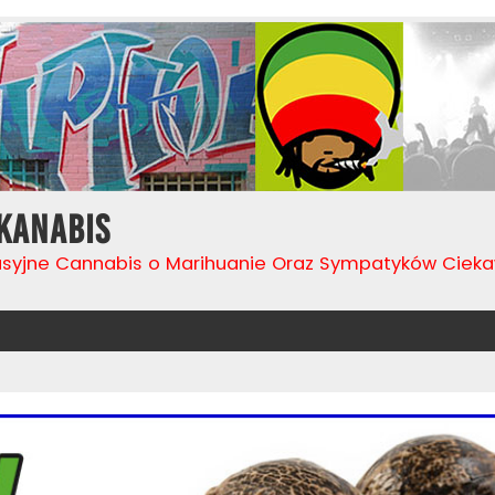
Kanabis
usyjne Cannabis o Marihuanie Oraz Sympatyków Cie