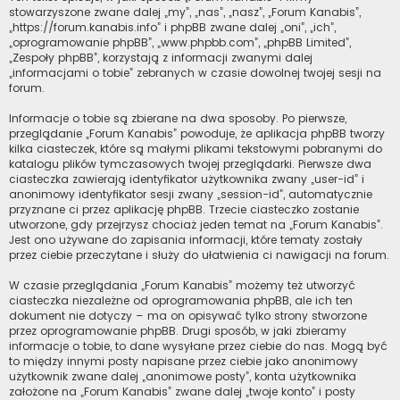
stowarzyszone zwane dalej „my”, „nas”, „nasz”, „Forum Kanabis”,
„https://forum.kanabis.info” i phpBB zwane dalej „oni”, „ich”,
„oprogramowanie phpBB”, „www.phpbb.com”, „phpBB Limited”,
„Zespoły phpBB”, korzystają z informacji zwanymi dalej
„informacjami o tobie” zebranych w czasie dowolnej twojej sesji na
forum.
Informacje o tobie są zbierane na dwa sposoby. Po pierwsze,
przeglądanie „Forum Kanabis” powoduje, że aplikacja phpBB tworzy
kilka ciasteczek, które są małymi plikami tekstowymi pobranymi do
katalogu plików tymczasowych twojej przeglądarki. Pierwsze dwa
ciasteczka zawierają identyfikator użytkownika zwany „user-id” i
anonimowy identyfikator sesji zwany „session-id”, automatycznie
przyznane ci przez aplikację phpBB. Trzecie ciasteczko zostanie
utworzone, gdy przejrzysz chociaż jeden temat na „Forum Kanabis”.
Jest ono używane do zapisania informacji, które tematy zostały
przez ciebie przeczytane i służy do ułatwienia ci nawigacji na forum.
W czasie przeglądania „Forum Kanabis” możemy też utworzyć
ciasteczka niezależne od oprogramowania phpBB, ale ich ten
dokument nie dotyczy – ma on opisywać tylko strony stworzone
przez oprogramowanie phpBB. Drugi sposób, w jaki zbieramy
informacje o tobie, to dane wysyłane przez ciebie do nas. Mogą być
to między innymi posty napisane przez ciebie jako anonimowy
użytkownik zwane dalej „anonimowe posty”, konta użytkownika
założone na „Forum Kanabis” zwane dalej „twoje konto” i posty