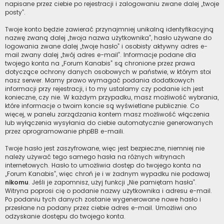
napisane przez ciebie po rejestracji i zalogowaniu zwane dalej „twoje
posty”.
Twoje konto będzie zawierać przynajmniej unikalną identyfikacyjną
nazwę zwaną dalej „twoja nazwa użytkownika”, hasło używane do
logowania zwane dalej „twoje hasło” i osobisty aktywny adres e-
mail zwany dalej „twój adres e-mail”. Informacje podane dla
twojego konta na „Forum Kanabis” są chronione przez prawa
dotyczące ochrony danych osobowych w państwie, w którym stoi
nasz serwer. Mamy prawo wymagać podania dodatkowych
informacji przy rejestracji, i to my ustalamy czy podanie ich jest
konieczne, czy nie. W każdym przypadku, masz możliwość wybrania,
które informacje o twoim koncie są wyświetlane publicznie. Co
więcej, w panelu zarządzania kontem masz możliwość włączenia
lub wyłączenia wysyłania do ciebie automatycznie generowanych
przez oprogramowanie phpBB e-maili.
Twoje hasło jest zaszyfrowane, więc jest bezpieczne, niemniej nie
należy używać tego samego hasła na różnych witrynach
internetowych. Hasło to umożliwia dostęp do twojego konta na
„Forum Kanabis”, więc chroń je i w żadnym wypadku nie podawaj
nikomu
. Jeśli je zapomnisz, użyj funkcji „Nie pamiętam hasła”.
Witryna poprosi cię o podanie nazwy użytkownika i adresu e-mail.
Po podaniu tych danych zostanie wygenerowane nowe hasło i
przesłane na podany przez ciebie adres e-mail. Umożliwi ono
odzyskanie dostępu do twojego konta.