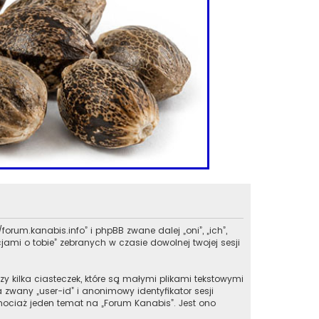
forum.kanabis.info” i phpBB zwane dalej „oni”, „ich”,
ami o tobie” zebranych w czasie dowolnej twojej sesji
y kilka ciasteczek, które są małymi plikami tekstowymi
zwany „user-id” i anonimowy identyfikator sesji
chociaż jeden temat na „Forum Kanabis”. Jest ono