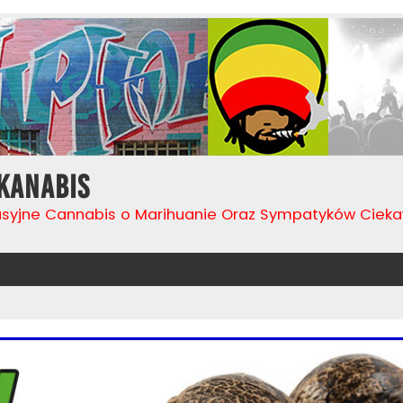
Kanabis
usyjne Cannabis o Marihuanie Oraz Sympatyków Cie