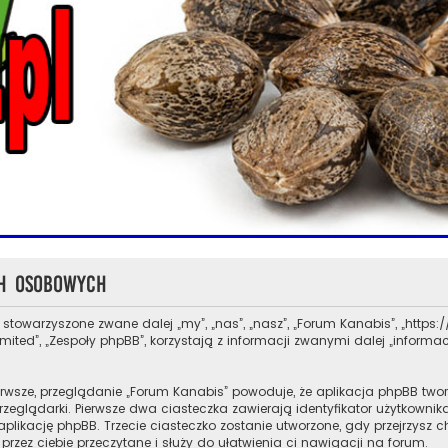
ch osobowych
 stowarzyszone zwane dalej „my”, „nas”, „nasz”, „Forum Kanabis”, „https://
ed”, „Zespoły phpBB”, korzystają z informacji zwanymi dalej „informacj
rwsze, przeglądanie „Forum Kanabis” powoduje, że aplikacja phpBB tworz
glądarki. Pierwsze dwa ciasteczka zawierają identyfikator użytkownika 
aplikację phpBB. Trzecie ciasteczko zostanie utworzone, gdy przejrzysz 
przez ciebie przeczytane i służy do ułatwienia ci nawigacji na forum.