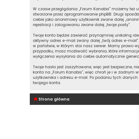
W czasie przeglądania „Forum Kanabis” możemy też ut
stworzone przez oprogramowanie phpBB. Drugi sposób, 
ciebie jako anonimowy użytkownik zwane dalej „anonim
rejestracji i zalogowaniu zwane dalej „twoje posty”.
Twoje konto będzie zawierać przynajmniej unikalną id
aktywny adres e-mail zwany dalej „twój adres e-mai
w państwie, w którym stoi nasz serwer. Mamy prawo wy
przypadku, masz możliwość wybrania, które informacj
wyłączenia wysyłania do ciebie automatycznie gener
Twoje hasło jest zaszyfrowane, więc jest bezpieczne,
konta na „Forum Kanabis”, więc chroń je i w żadnym
użytkownika i adresu e-mail. Po podaniu tych danych
twojego konta.
Strona główna