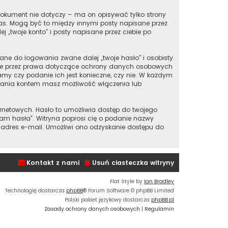
okument nie dotyczy – ma on opisywać tylko strony
nas. Mogą być to między innymi posty napisane przez
„twoje konto” i posty napisane przez ciebie po
ane do logowania zwane dalej „twoje hasło” i osobisty
ione przez prawa dotyczące ochrony danych osobowych
my czy podanie ich jest konieczne, czy nie. W każdym
ądzania kontem masz możliwość włączenia lub
ernetowych. Hasło to umożliwia dostęp do twojego
iętam hasła”. Witryna poprosi cię o podanie nazwy
 adres e-mail. Umożliwi ono odzyskanie dostępu do
Kontakt z nami
Usuń ciasteczka witryny
Flat Style by
Ian Bradley
Technologię dostarcza
phpBB
® Forum Software © phpBB Limited
Polski pakiet językowy dostarcza
phpBB.pl
Zasady ochrony danych osobowych
|
Regulamin