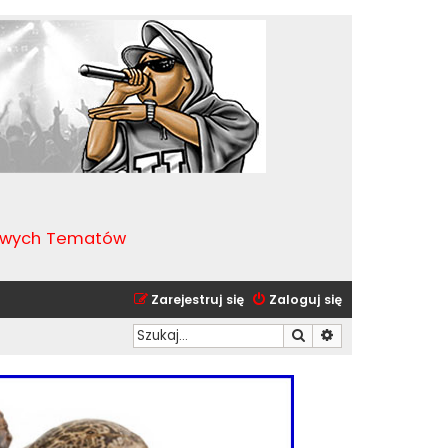
kawych Tematów
Zarejestruj się
Zaloguj się
Szukaj
Wyszukiwanie zaa