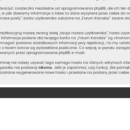
worzyć ciasteczka niezależne od oprogramowania phpBB, ale ich ten d
w jaki zbieramy informacje o tobie, to dane wysyłane przez ciebie do 
owe posty”, konta użytkownika założone na „Forum Kanabis” zwane dalej 
entyfikacyjną nazwę zwaną dalej „twoja nazwa użytkownika”, hasło używ
l”. Informacje podane dla twojego konta na „Forum Kanabis” są chron
magać podania dodatkowych informacji przy rejestracji, i to my ustala
e o twoim koncie są wyświetlane publicznie. Co więcej, w panelu zarz
owanych przez oprogramowanie phpBB e-maili.
 niemniej nie należy używać tego samego hasła na różnych witrynach int
 wypadku nie podawaj
nikomu
. Jeśli je zapomnisz, użyj funkcji „Nie pam
 zostanie wygenerowane nowe hasło i przesłane na podany przez ciebie