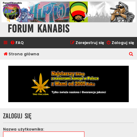
Forum Kanabis
FAQ
Zarejestruj się
Zaloguj się
S
Strona główna
z
u
k
a
j
Zaloguj się
Nazwa użytkownika: