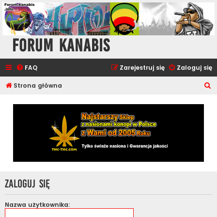
Forum Kanabis
FAQ
Zarejestruj się
Zaloguj się
S
Strona główna
z
u
k
a
j
Zaloguj się
Nazwa użytkownika: