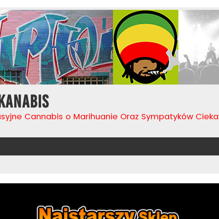
Kanabis
usyjne Cannabis o Marihuanie Oraz Sympatyków Cie