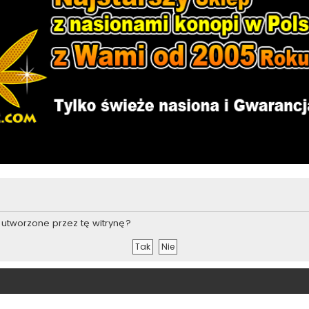
utworzone przez tę witrynę?