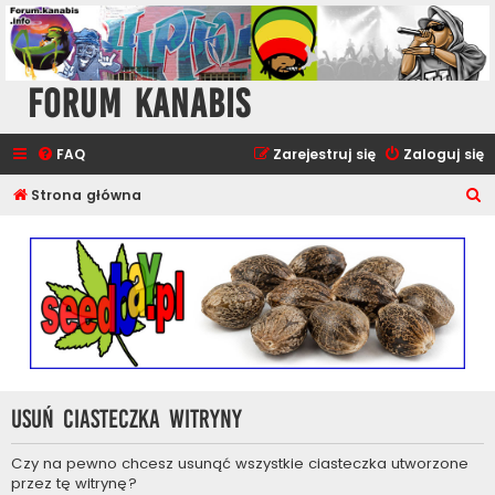
Forum Kanabis
FAQ
Zarejestruj się
Zaloguj się
S
Strona główna
z
u
k
a
j
Usuń ciasteczka witryny
Czy na pewno chcesz usunąć wszystkie ciasteczka utworzone
przez tę witrynę?