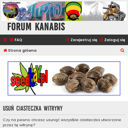
Forum Kanabis
FAQ
Zarejestruj się
Zaloguj się
S
Strona główna
z
u
k
a
j
Usuń ciasteczka witryny
Czy na pewno chcesz usunąć wszystkie ciasteczka utworzone
przez tę witrynę?